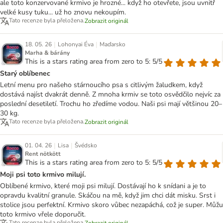
ale toto konzervované krmivo je hrozné... když ho otevřete, jsou uvnitř
velké kusy tuku... už ho znovu nekoupím.
Tato recenze byla přeložena.
Zobrazit originál
|
|
18. 05. 26
Lohonyai Éva
Maďarsko
Marha & bárány
This is a stars rating area from zero to 5: 5/5
Starý oblíbenec
Letní menu pro našeho stárnoucího psa s citlivým žaludkem, když
dostává najíst dvakrát denně. Z mnoha krmiv se toto osvědčilo nejvíc za
poslední desetiletí. Trochu ho zředíme vodou. Naši psi mají většinou 20–
30 kg.
Tato recenze byla přeložena.
Zobrazit originál
|
|
01. 04. 26
Lisa
Švédsko
Rent nötkött
This is a stars rating area from zero to 5: 5/5
Moji psi toto krmivo milují.
Oblíbené krmivo, které moji psi milují. Dostávají ho k snídani a je to
opravdu kvalitní granule. Skáčou na mě, když jim chci dát misku. Srst i
stolice jsou perfektní. Krmivo skoro vůbec nezapáchá, což je super. Můžu
toto krmivo vřele doporučit.
Tato recenze byla přeložena.