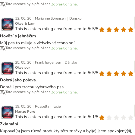
Tato recenze byla přeložena.
Zobrazit originál
|
|
12. 06. 26
Marianne Sørensen
Dánsko
Okse & Lam
This is a stars rating area from zero to 5: 5/5
Hovězí s jehněčím
Můj pes to miluje a vždycky všechno sní.
Tato recenze byla přeložena.
Zobrazit originál
|
|
25. 05. 26
Frank Jørgensen
Dánsko
Okse pur
This is a stars rating area from zero to 5: 5/5
Dobrá jako poleva.
Dobré i pro trochu vybíravého psa.
Tato recenze byla přeložena.
Zobrazit originál
|
|
19. 05. 26
Rossella
Itálie
Manzo Puro
This is a stars rating area from zero to 5: 1/5
Zklamání
Kupoval(a) jsem různé produkty této značky a byl(a) jsem spokojený(á),