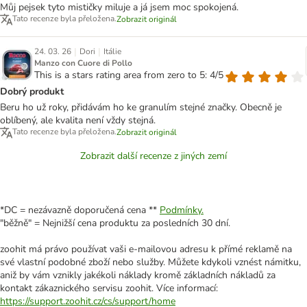
Můj pejsek tyto mističky miluje a já jsem moc spokojená.
Tato recenze byla přeložena.
Zobrazit originál
|
|
24. 03. 26
Dori
Itálie
Manzo con Cuore di Pollo
This is a stars rating area from zero to 5: 4/5
Dobrý produkt
Beru ho už roky, přidávám ho ke granulím stejné značky. Obecně je
oblíbený, ale kvalita není vždy stejná.
Tato recenze byla přeložena.
Zobrazit originál
Zobrazit další recenze z jiných zemí
*DC = nezávazně doporučená cena **
Podmínky.
"běžně" = Nejnižší cena produktu za posledních 30 dní.
zoohit má právo používat vaši e-mailovou adresu k přímé reklamě na
své vlastní podobné zboží nebo služby. Můžete kdykoli vznést námitku,
aniž by vám vznikly jakékoli náklady kromě základních nákladů za
kontakt zákaznického servisu zoohit. Více informací:
https://support.zoohit.cz/cs/support/home