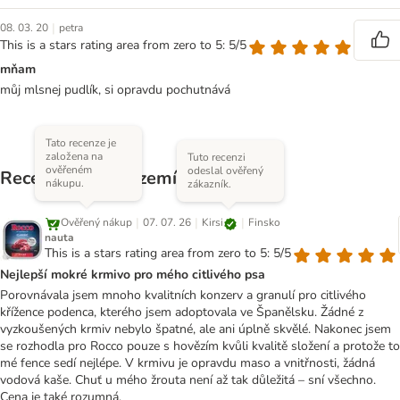
|
08. 03. 20
petra
This is a stars rating area from zero to 5: 5/5
mňam
můj mlsnej pudlík, si opravdu pochutnává
Tato recenze je
založena na
Tuto recenzi
ověřeném
odeslal ověřený
Recenze z jiných zemí
nákupu.
zákazník.
|
|
|
Kirsi
Ověřený nákup
07. 07. 26
Finsko
nauta
This is a stars rating area from zero to 5: 5/5
Nejlepší mokré krmivo pro mého citlivého psa
Porovnávala jsem mnoho kvalitních konzerv a granulí pro citlivého
křížence podenca, kterého jsem adoptovala ve Španělsku. Žádné z
vyzkoušených krmiv nebylo špatné, ale ani úplně skvělé. Nakonec jsem
se rozhodla pro Rocco pouze s hovězím kvůli kvalitě složení a protože to
mé fence sedí nejlépe. V krmivu je opravdu maso a vnitřnosti, žádná
vodová kaše. Chuť u mého žrouta není až tak důležitá – sní všechno.
Cena je také rozumná.