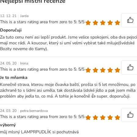
Nejlepší místní recenze
|
12. 12. 21
Jarda
This is a stars rating area from zero to 5: 5/5
Doporučuji
Za tuto cenu není asi lepší produkt. Jsme velice spokojeni, oba dva pejsci
mají moc rádi. A koucour, který si umí velmi vybírat také miluje(švédské
Bozity neveme do tlamy).
|
24. 05. 20
Irena
This is a stars rating area from zero to 5: 5/5
Je to mňamka
Konečně strava, kterou moje čivavka baští, prošla si 5 let množírnou, po
záchraně to s lidmi asi uměla, tak dostávala lidské jídlo a pak jsem měla
problém aby jedla to, co má. A tohle je konečně 👍 super, doporučuji.
|
24. 03. 20
petra bernardova
This is a stars rating area from zero to 5: 5/5
výborný
můj mlsný LAMPRPUDLÍK si pochutnává