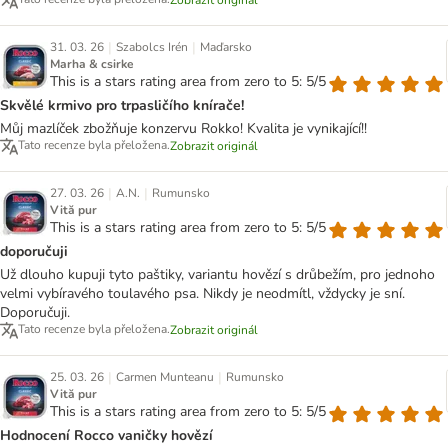
Zobrazit originál
|
|
31. 03. 26
Szabolcs Irén
Maďarsko
Marha & csirke
This is a stars rating area from zero to 5: 5/5
Skvělé krmivo pro trpasličího knírače!
Můj mazlíček zbožňuje konzervu Rokko! Kvalita je vynikající!!
Tato recenze byla přeložena.
Zobrazit originál
|
|
27. 03. 26
A.N.
Rumunsko
Vită pur
This is a stars rating area from zero to 5: 5/5
doporučuji
Už dlouho kupuji tyto paštiky, variantu hovězí s drůbežím, pro jednoho
velmi vybíravého toulavého psa. Nikdy je neodmítl, vždycky je sní.
Doporučuji.
Tato recenze byla přeložena.
Zobrazit originál
|
|
25. 03. 26
Carmen Munteanu
Rumunsko
Vită pur
This is a stars rating area from zero to 5: 5/5
Hodnocení Rocco vaničky hovězí