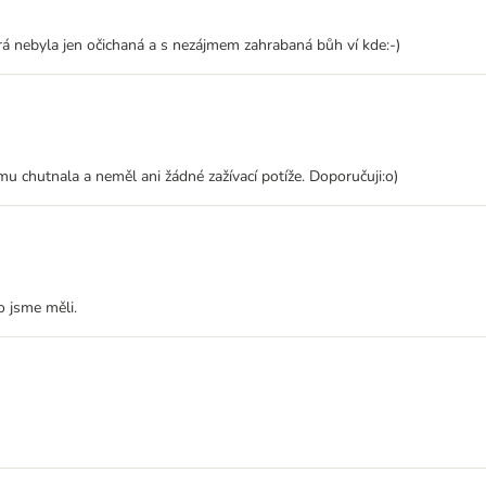
rá nebyla jen očichaná a s nezájmem zahrabaná bůh ví kde:-)
 chutnala a neměl ani žádné zažívací potíže. Doporučuji:o)
o jsme měli.