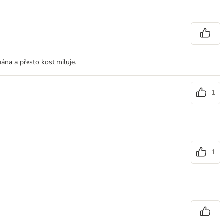
ána a přesto kost miluje.
1
1