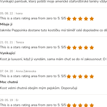
Vynikající pamlsek, který potěší moje americké stafordšírské teriéry vždy
|
05. 08. 22
Ivana
This is a stars rating area from zero to 5: 5/5
Miluje ji
Jakmile Peppsinka dostane tuto kostičku má téměř celé dopoledne co děla
|
21. 01. 21
Tereza
This is a stars rating area from zero to 5: 5/5
Vynikající
Kost je luxusní, když ji vyndám, sama mám chuť se do ní zakousnout :D I 
|
07. 04. 20
Anna Zakrevska
This is a stars rating area from zero to 5: 5/5
Moc chutná
Kost velmi chutná obojím mým pejskům. Doporučuji
|
29. 05. 19
Er
This is a stars rating area from zero to 5: 5/5