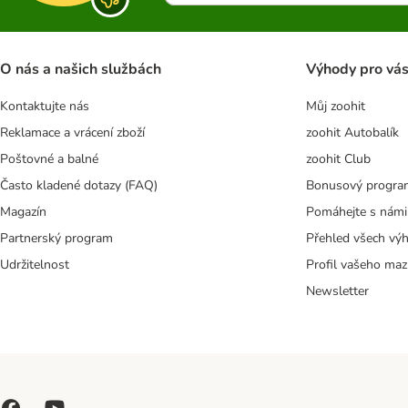
O nás a našich službách
Výhody pro vá
Kontaktujte nás
Můj zoohit
Reklamace a vrácení zboží
zoohit Autobalík
Poštovné a balné
zoohit Club
Často kladené dotazy (FAQ)
Bonusový progra
Magazín
Pomáhejte s námi
Partnerský program
Přehled všech vý
Udržitelnost
Profil vašeho maz
Newsletter