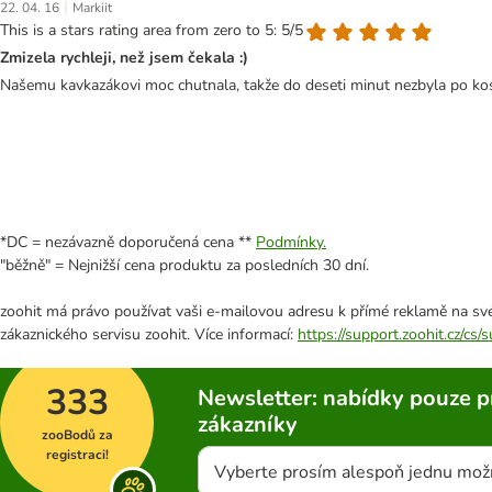
|
22. 04. 16
Markiit
This is a stars rating area from zero to 5: 5/5
Zmizela rychleji, než jsem čekala :)
Našemu kavkazákovi moc chutnala, takže do deseti minut nezbyla po kos
*DC = nezávazně doporučená cena **
Podmínky.
"běžně" = Nejnižší cena produktu za posledních 30 dní.
zoohit má právo používat vaši e-mailovou adresu k přímé reklamě na své
zákaznického servisu zoohit. Více informací:
https://support.zoohit.cz/cs
333
Newsletter: nabídky pouze p
zákazníky
zooBodů za
registraci!
Vyberte prosím alespoň jednu mož