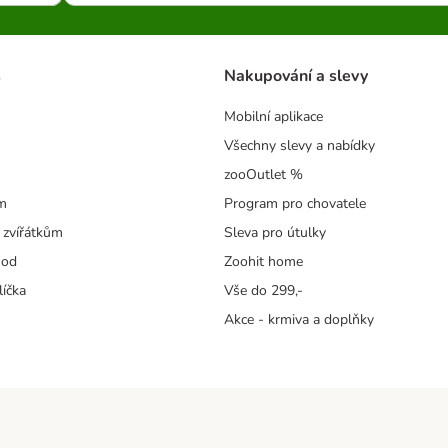
s
Nakupování a slevy
Mobilní aplikace
Všechny slevy a nabídky
zooOutlet %
m
Program pro chovatele
 zvířátkům
Sleva pro útulky
hod
Zoohit home
líčka
Vše do 299,-
Akce - krmiva a doplňky