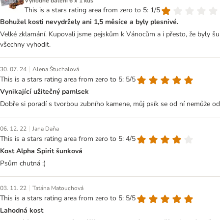
Výhodné balení 6 x 1 kus
This is a stars rating area from zero to 5: 1/5
Bohužel kosti nevydržely ani 1,5 měsíce a byly plesnivé.
Velké zklamání. Kupovali jsme pejskům k Vánocům a i přesto, že byly šu
všechny vyhodit.
|
30. 07. 24
Alena Štuchalová
This is a stars rating area from zero to 5: 5/5
Vynikající užitečný pamlsek
Dobře si poradí s tvorbou zubního kamene, můj psík se od ní nemůže od
|
06. 12. 22
Jana Daňa
This is a stars rating area from zero to 5: 4/5
Kost Alpha Spirit šunková
Psům chutná :)
|
03. 11. 22
Taťána Matouchová
This is a stars rating area from zero to 5: 5/5
Lahodná kost