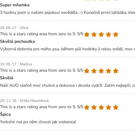
Super mňamka
3 hodiny jsem o našem pejskovi nevěděla :-) Konečně první lahůdka, kte
|
28. 06. 17
Jiřina
This is a stars rating area from zero to 5: 5/5
Skvělá pochoutka
Výborná dobrota pro mého psa, během půl hodinky ji celou snědl, moc mu
|
19. 05. 17
Martina
This is a stars rating area from zero to 5: 5/5
Skvělá
Naší AUO slečně moc chutná a dokonce i docela vydrží. Zatím nejlepší, c
|
29. 11. 16
Eliška Hlavinková
This is a stars rating area from zero to 5: 5/5
Špica
Yorkshír má po něm chvost jak vretenica!