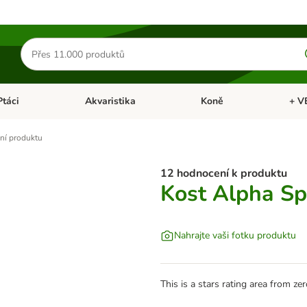
Hledat
produkty
Ptáci
Akvaristika
Koně
+ V
vřít menu: Malá zvířata
Otevřít menu: Ptáci
Otevřít menu: Akvaristika
Otevří
ní produktu
12 hodnocení k produktu
Kost Alpha Sp
Nahrajte vaši fotku produktu
This is a stars rating area from zer