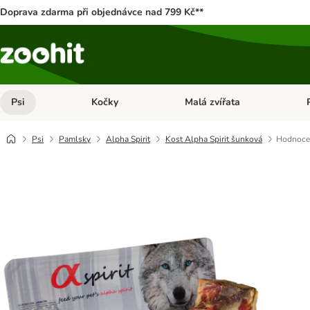
Doprava zdarma při objednávce nad 799 Kč**
Psi
Kočky
Malá zvířata
Otevřít menu: Psi
Otevřít menu: Kočky
Ote
Psi
Pamlsky
Alpha Spirit
Kost Alpha Spirit šunková
Hodnoce