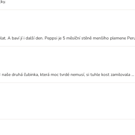
cky.
t. A baví jí i další den. Peppsi je 5 měsíční stěně menšího plemene Peru
naše druhá čubinka, která moc tvrdé nemusí, si tuhle kost zamilovala ...