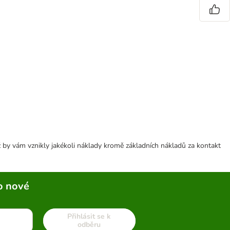
 by vám vznikly jakékoli náklady kromě základních nákladů za kontakt
o nové
Přihlásit se k
odběru