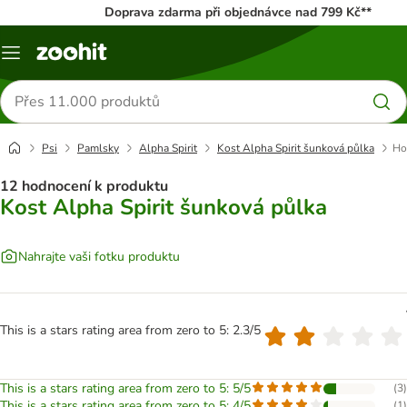
Doprava zdarma při objednávce nad 799 Kč**
Menu
Hledat
produkty
Psi
Pamlsky
Alpha Spirit
Kost Alpha Spirit šunková půlka
Ho
12 hodnocení k produktu
Kost Alpha Spirit šunková půlka
Nahrajte vaši fotku produktu
This is a stars rating area from zero to 5: 2.3/5
This is a stars rating area from zero to 5: 5/5
(
3
)
This is a stars rating area from zero to 5: 4/5
(
1
)