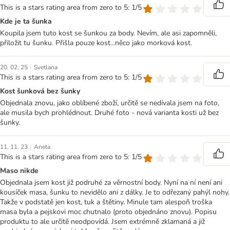
This is a stars rating area from zero to 5: 1/5
Kde je ta šunka
Koupila jsem tuto kost se šunkou za body. Nevím, ale asi zapomněli,
přiložit tu šunku. Přišla pouze kost...něco jako morková kost.
|
20. 02. 25
Svetlana
This is a stars rating area from zero to 5: 1/5
Kost šunková bez šunky
Objednala znovu, jako oblíbené zboží, určitě se nedívala jsem na foto,
ale musila bych prohlédnout. Druhé foto - nová varianta kosti už bez
šunky.
|
11. 11. 23
Aneta
This is a stars rating area from zero to 5: 1/5
Maso nikde
Objednala jsem kost již podruhé za věrnostní body. Nyní na ní není ani
kousíček masa, šunku to nevidělo ani z dálky. Je to odřezaný pahýl nohy.
Takže v podstatě jen kost, tuk a štětiny. Minule tam alespoň troška
masa byla a pejskovi moc chutnalo (proto objednáno znovu). Popisu
produktu to ale určitě neodpovídá. Jsem extrémně zklamaná a již