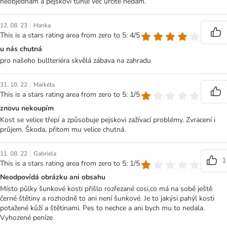
neobjednám a pejskovi tuhle věc určitě nedám.
|
12. 08. 23
Hanka
This is a stars rating area from zero to 5: 4/5
u nás chutná
pro našeho bullteriéra skvělá zábava na zahradu
|
31. 10. 22
Markéta
This is a stars rating area from zero to 5: 1/5
znovu nekoupím
Kost se velice třepí a způsobuje pejskovi zažívací problémy. Zvracení i
průjem. Škoda, přitom mu velice chutná.
|
11. 08. 22
Gabriela
1
This is a stars rating area from zero to 5: 1/5
Neodpovídá obrázku ani obsahu
Místo půlky šunkové kosti přišlo rozřezané cosi,co má na sobě ještě
černé štětiny a rozhodně to ani není šunkové. Je to jakýsi pahýl kosti
potažené kůží a štětinami. Pes to nechce a ani bych mu to nedala.
Vyhozené peníze