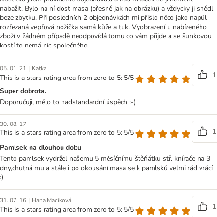
nabažit. Bylo na ní dost masa (přesně jak na obrázku) a vždycky ji snědl
beze zbytku. Při posledních 2 objednávkách mi přišlo něco jako napůl
rozřezaná vepřová nožička samá kůže a tuk. Vyobrazení u nabízeného
zboží v žádném případě neodpovídá tomu co vám přijde a se šunkovou
kostí to nemá nic společného.
|
05. 01. 21
Katka
1
This is a stars rating area from zero to 5: 5/5
Super dobrota.
Doporučuji, mělo to nadstandardní úspěch :-)
30. 08. 17
1
This is a stars rating area from zero to 5: 5/5
Pamlsek na dlouhou dobu
Tento pamlsek vydržel našemu 5 měsíčnímu štěňátku stř. knírače na 3
dny,chutná mu a stále i po okousání masa se k pamlsků velmi rád vrácí
:)
|
31. 07. 16
Hana Macíková
1
This is a stars rating area from zero to 5: 5/5