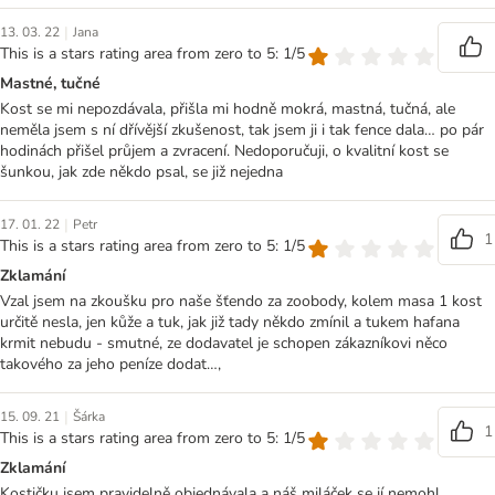
|
13. 03. 22
Jana
This is a stars rating area from zero to 5: 1/5
Mastné, tučné
Kost se mi nepozdávala, přišla mi hodně mokrá, mastná, tučná, ale
neměla jsem s ní dřívější zkušenost, tak jsem ji i tak fence dala… po pár
hodinách přišel průjem a zvracení. Nedoporučuji, o kvalitní kost se
šunkou, jak zde někdo psal, se již nejedna
|
17. 01. 22
Petr
1
This is a stars rating area from zero to 5: 1/5
Zklamání
Vzal jsem na zkoušku pro naše šťendo za zoobody, kolem masa 1 kost
určitě nesla, jen kůže a tuk, jak již tady někdo zmínil a tukem hafana
krmit nebudu - smutné, ze dodavatel je schopen zákazníkovi něco
takového za jeho peníze dodat…,
|
15. 09. 21
Šárka
1
This is a stars rating area from zero to 5: 1/5
Zklamání
Kostičku jsem pravidelně objednávala a náš miláček se jí nemohl