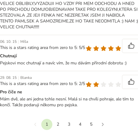
VELICE OBLIBILY,VYZADUJI HO VZDY PRI MEM ODCHODU A HNED
PO PRICHODU DOMU!OBJEDNAVAM TAKE PRO KOLEGYNI,KTERA SI
STEZOVALA ,ZE JEJI FENKA NIC NEZERE,TAK JSEM JI NABIDLA
TENTO PAMLSEK A SAMOZREJME,ZE HO TAKE NEODMITLA :) NAM :)
VELICE CHUTNA!!!!!!
|
06. 10. 15
Míša
This is a stars rating area from zero to 5: 5/5
Chutnají
Pejskovi moc chutnají a navíc vím, že mu dávám přírodní dobrotu :)
|
29. 08. 15
Blanka
This is a stars rating area from zero to 5: 2/5
Pro číče ne
Mám dvě, ale ani jedna tohle nesní. Malá si na chvíli pohraje, ale tím to
končí. Takže podaruji někomu pro pejska.
1
2
3
4
5
Předchozí
Další