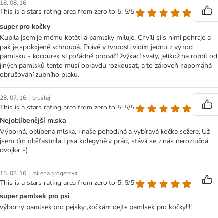
18. 08. 16
This is a stars rating area from zero to 5: 5/5
super pro kočky
Kupila jsem je mému kotěti a pamlsky miluje. Chvíli si s nimi pohraje a
pak je spokojeně schroupá. Právě v tvrdosti vidím jednu z výhod
pamlsku - kocourek si pořádně procvičí žvýkací svaly, jelikož na rozdíl od
jiných pamlsků tento musí opravdu rozkousat, a to zároveň napomáhá
obrušování zubního plaku.
|
28. 07. 16
bruslej
This is a stars rating area from zero to 5: 5/5
Nejoblíbenější mlska
Výborná, oblíbená mlska, i naše pohodlná a vybíravá kočka sežere. Už
jsem tím obšťastnila i psa kolegyně v práci, stává se z nás nerozlučná
dvojka :-)
|
15. 03. 16
milena grogerová
This is a stars rating area from zero to 5: 5/5
super pamlsek pro psi
výborný pamlsek pro pejsky ,kočkám dejte pamlsek pro kočky!!!!