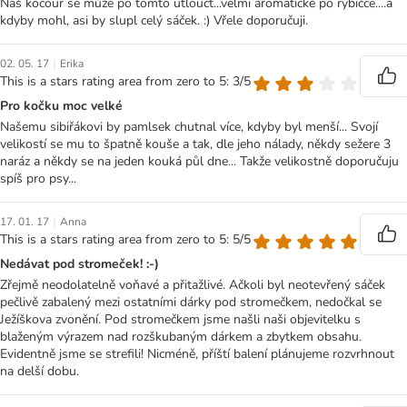
Naš kocour se může po tomto utlouct...velmi aromatické po rybičce....a
kdyby mohl, asi by slupl celý sáček. :) Vřele doporučuji.
|
02. 05. 17
Erika
This is a stars rating area from zero to 5: 3/5
Pro kočku moc velké
Našemu sibiřákovi by pamlsek chutnal více, kdyby byl menší... Svojí
velikostí se mu to špatně kouše a tak, dle jeho nálady, někdy sežere 3
naráz a někdy se na jeden kouká půl dne... Takže velikostně doporučuju
spíš pro psy...
|
17. 01. 17
Anna
This is a stars rating area from zero to 5: 5/5
Nedávat pod stromeček! :-)
Zřejmě neodolatelně voňavé a přitažlivé. Ačkoli byl neotevřený sáček
pečlivě zabalený mezi ostatními dárky pod stromečkem, nedočkal se
Ježíškova zvonění. Pod stromečkem jsme našli naši objevitelku s
blaženým výrazem nad rozškubaným dárkem a zbytkem obsahu.
Evidentně jsme se strefili! Nicméně, příští balení plánujeme rozvrhnout
na delší dobu.