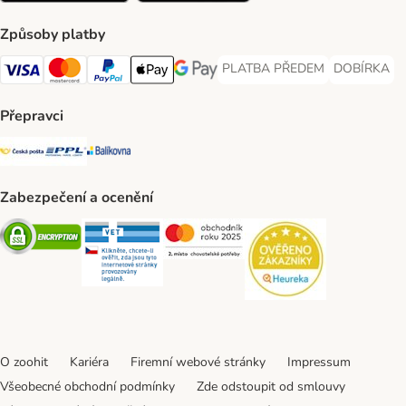
Způsoby platby
PLATBA PŘEDEM
DOBÍRKA
PLATBA PŘEDEM Payment Met
DOBÍRKA Pa
Visa Payment Method
Mastercard Payment Method
PayPal Payment Method
Apple pay Payment Method
GooglePay Payment Method
Přepravci
Česká pošta Shipping Method
PPL Shipping Method
Balíkovna Shipping Method
Zabezpečení a ocenění
Security
Security
Security
Security
O zoohit
Kariéra
Firemní webové stránky
Impressum
Všeobecné obchodní podmínky
Zde odstoupit od smlouvy