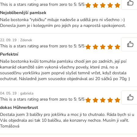
This is a stars rating area from zero to 5: 5/5
Nejoblíbenější pamlsek
Naše bostonka "rybičku" miluje nadevše a udělá pro ni všechno :-)
Donesla jsem je i kolegyním pro jejich psy a naprostá spokojenost.
|
22. 09. 19
Zdenek
This is a stars rating area from zero to 5: 5/5
Perfektní
Naše bostonka kvůli tomuhle pamlsku chodí jen po zadních, její psí
kamarád okamžitě sám vykoná všechny povely, které zná, no a
sousedčinu yorkšírku jsem poprvé slyšel temně vrčet, když dostala
ochutnat. Následně jsem sousedce objednával asi 20 sáčků po 70g :)
|
04. 05. 19
gabriela
This is a stars rating area from zero to 5: 5/5
dokas Hůhnerbrust
Dostala jsem 3 balíčky pro jokšírku a moc ji to chutnalo. Ráda bych si u
Vás objednala asi tak 10 balíčku, ale konzervy nechce. Musím ji vařit.
Tomášová