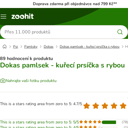
Doprava zdarma při objednávce nad 799 Kč**
Menu
Hledat
produkty
Psi
Pamlsky
Dokas
Dokas pamlsek - kuřecí prsíčka s rybou
H
89 hodnocení k produktu
Dokas pamlsek - kuřecí prsíčka s rybou
Nahrajte vaši fotku produktu
This is a stars rating area from zero to 5: 4.7/5
This is a stars rating area from zero to 5: 5/5
(
78
)
This is a stars rating area from zero to 5: 4/5
(
1
)