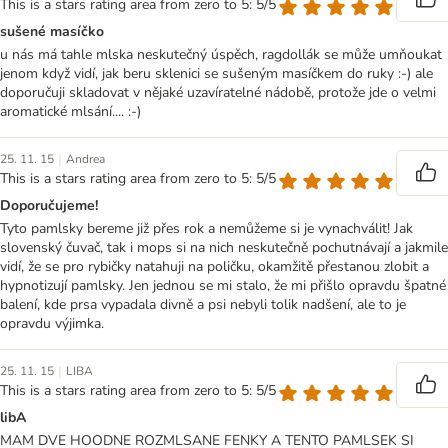
This is a stars rating area from zero to 5: 5/5
sušené masíčko
u nás má tahle mlska neskutečný úspěch, ragdollák se může umňoukat
jenom když vidí, jak beru sklenici se sušeným masíčkem do ruky :-) ale
doporučuji skladovat v nějaké uzavíratelné nádobě, protože jde o velmi
aromatické mlsání.... :-)
|
25. 11. 15
Andrea
This is a stars rating area from zero to 5: 5/5
Doporučujeme!
Tyto pamlsky bereme již přes rok a nemůžeme si je vynachválit! Jak
slovenský čuvač, tak i mops si na nich neskutečně pochutnávají a jakmile
vidí, že se pro rybičky natahuji na poličku, okamžitě přestanou zlobit a
hypnotizují pamlsky. Jen jednou se mi stalo, že mi přišlo opravdu špatné
balení, kde prsa vypadala divně a psi nebyli tolik nadšení, ale to je
opravdu výjimka.
|
25. 11. 15
LIBA
This is a stars rating area from zero to 5: 5/5
libA
MAM DVE HOODNE ROZMLSANE FENKY A TENTO PAMLSEK SI