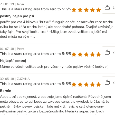
|
29. 01. 19
Jaryn
2
This is a stars rating area from zero to 5: 5/5
postroj nejen pro psi
použit pro cca 4 kilovou "britku", funguje dobře, nasazování chce trochu
cviku bo se kóča trochu brání, ale napodruhé pohoda. Dvojité zavírání je
taky fajn. Pro svojí kočku cca 4-4,5kg jsem zvolil velikost a ještě má
dost místa na výkrm...
|
01. 07. 18
Petra
2
This is a stars rating area from zero to 5: 5/5
Nejlepší postroj
Máme ve všech velikostech pro všechny naše pejsky včetně kočky :-)
|
30. 05. 18
ZUZANA
2
This is a stars rating area from zero to 5: 5/5
Bernie
Absolutní spokojenost, z postroje jsme úplně nadšená. Původně jsem
měla obavy, co to asi bude za takovou cenu, ale výrobek je úžasný. Je
pěkně měkký, pevný, pejska nikde neškrtí, navíc je celý olemovaný
reflexními pásky, takže z bezpečnostního hlediska super. Jen bych