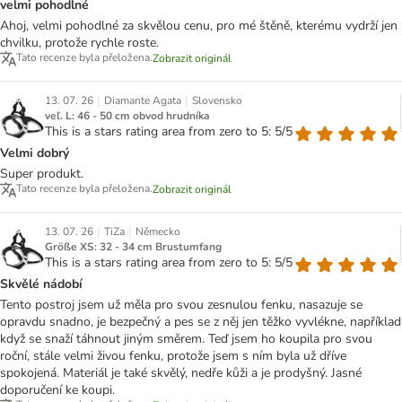
velmi pohodlné
Ahoj, velmi pohodlné za skvělou cenu, pro mé štěně, kterému vydrží jen
chvilku, protože rychle roste.
Tato recenze byla přeložena.
Zobrazit originál
|
|
13. 07. 26
Diamante Agata
Slovensko
veľ. L: 46 - 50 cm obvod hrudníka
This is a stars rating area from zero to 5: 5/5
Velmi dobrý
Super produkt.
Tato recenze byla přeložena.
Zobrazit originál
|
|
13. 07. 26
TiZa
Německo
Größe XS: 32 - 34 cm Brustumfang
This is a stars rating area from zero to 5: 5/5
Skvělé nádobí
Tento postroj jsem už měla pro svou zesnulou fenku, nasazuje se
opravdu snadno, je bezpečný a pes se z něj jen těžko vyvlékne, například
když se snaží táhnout jiným směrem. Teď jsem ho koupila pro svou
roční, stále velmi živou fenku, protože jsem s ním byla už dříve
spokojená. Materiál je také skvělý, nedře kůži a je prodyšný. Jasné
doporučení ke koupi.