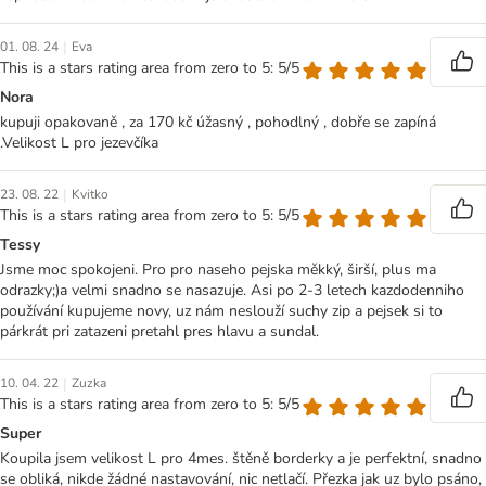
|
01. 08. 24
Eva
This is a stars rating area from zero to 5: 5/5
Nora
kupuji opakovaně , za 170 kč úžasný , pohodlný , dobře se zapíná
.Velikost L pro jezevčíka
|
23. 08. 22
Kvitko
This is a stars rating area from zero to 5: 5/5
Tessy
Jsme moc spokojeni. Pro pro naseho pejska měkký, širší, plus ma
odrazky;)a velmi snadno se nasazuje. Asi po 2-3 letech kazdodenniho
používání kupujeme novy, uz nám neslouží suchy zip a pejsek si to
párkrát pri zatazeni pretahl pres hlavu a sundal.
|
10. 04. 22
Zuzka
This is a stars rating area from zero to 5: 5/5
Super
Koupila jsem velikost L pro 4mes. štěně borderky a je perfektní, snadno
se obliká, nikde žádné nastavování, nic netlačí. Přezka jak uz bylo psáno,