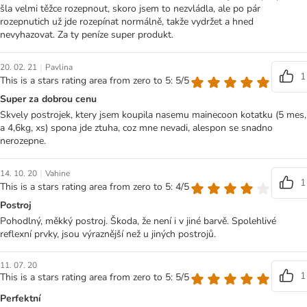
šla velmi těžce rozepnout, skoro jsem to nezvládla, ale po pár
rozepnutich už jde rozepínat normálně, takže vydržet a hned
nevyhazovat. Za ty peníze super produkt.
|
20. 02. 21
Pavlina
1
This is a stars rating area from zero to 5: 5/5
Super za dobrou cenu
Skvely postrojek, ktery jsem koupila nasemu mainecoon kotatku (5 mes,
a 4,6kg, xs) spona jde ztuha, coz mne nevadi, alespon se snadno
nerozepne.
|
14. 10. 20
Vahine
1
This is a stars rating area from zero to 5: 4/5
Postroj
Pohodlný, měkký postroj. Škoda, že není i v jiné barvě. Spolehlivé
reflexní prvky, jsou výraznější než u jiných postrojů.
11. 07. 20
1
This is a stars rating area from zero to 5: 5/5
Perfektní