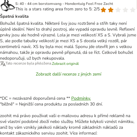
S: 40 - 44 cm borstomvang - Hondentuig Feel Free Zacht
This is a stars rating area from zero to 5: 2/5
Špatná kvalita
Bohužel špatná kvalita. Některé švy jsou roztržené a střih taky není
úplně ideální. Není to drahý postroj, ale vypadá opravdu levně. Reflexní
prvky jsou ale hodně výrazné. Lola je mezi velikostí XS a S. Vybrali jsme
S, ale podle tabulky velikostí je mezi XS a S docela velký rozdíl, pár
centimetrů navíc. XS by byla moc malá. Sponu jde otevřít jen s velkou
námahou, takže je opravdu pevně připnutá, dá se říct. Celkově bohužel
nedoporučuji, už bych nekupovala.
Tato recenze byla přeložena.
Zobrazit originál
Zobrazit další recenze z jiných zemí
*DC = nezávazně doporučená cena **
Podmínky.
"běžně" = Nejnižší cena produktu za posledních 30 dní.
zoohit má právo používat vaši e-mailovou adresu k přímé reklamě na
své vlastní podobné zboží nebo služby. Můžete kdykoli vznést námitku,
aniž by vám vznikly jakékoli náklady kromě základních nákladů za
kontakt zákaznického servisu zoohit. Více informací: