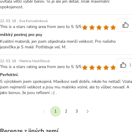
uvítala větší výběr barev. To je ale jen detail. Jinak maximální
spokojenost.
|
22. 03. 18
Eva Konvalinková
This is a stars rating area from zero to 5: 5/5
měkký postroj pro psy
Kvalitní materiál, jen jsem objednala menší velikost. Pro našeho
jezevčíka je S malé. Potřebuje vel. M.
|
22. 03. 18
Martina Havlíčková
1
This is a stars rating area from zero to 5: 5/5
Perfektní.
S výrobkem jsem spokojená. Maxíkovi sedí dobře, nikde ho netlačí. Vzala
jsem nejmenší velikost a jsou mu malinko volné, ale to vůbec nevadí. A
jako bonus, že jsou reflexní ;-) .
1
2
3
Předchozí
Další
Recenze z jiných zemí