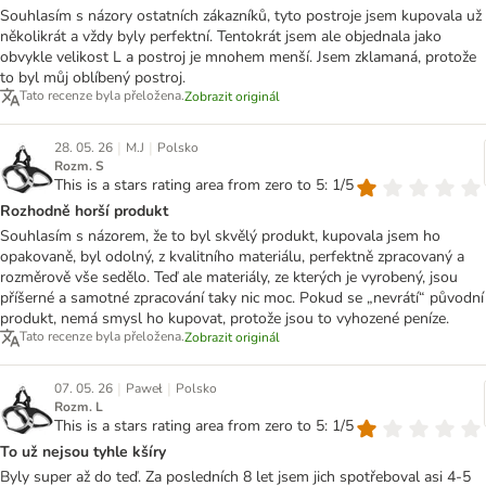
Souhlasím s názory ostatních zákazníků, tyto postroje jsem kupovala už
několikrát a vždy byly perfektní. Tentokrát jsem ale objednala jako
obvykle velikost L a postroj je mnohem menší. Jsem zklamaná, protože
to byl můj oblíbený postroj.
Tato recenze byla přeložena.
Zobrazit originál
|
|
28. 05. 26
M.J
Polsko
Rozm. S
This is a stars rating area from zero to 5: 1/5
Rozhodně horší produkt
Souhlasím s názorem, že to byl skvělý produkt, kupovala jsem ho
opakovaně, byl odolný, z kvalitního materiálu, perfektně zpracovaný a
rozměrově vše sedělo. Teď ale materiály, ze kterých je vyrobený, jsou
příšerné a samotné zpracování taky nic moc. Pokud se „nevrátí“ původní
produkt, nemá smysl ho kupovat, protože jsou to vyhozené peníze.
Tato recenze byla přeložena.
Zobrazit originál
|
|
07. 05. 26
Paweł
Polsko
Rozm. L
This is a stars rating area from zero to 5: 1/5
To už nejsou tyhle kšíry
Byly super až do teď. Za posledních 8 let jsem jich spotřeboval asi 4-5