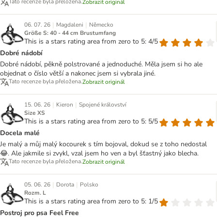
Tato recenze byla přeložena.
Zobrazit originál
|
|
06. 07. 26
Magdaleni
Německo
Größe S: 40 - 44 cm Brustumfang
This is a stars rating area from zero to 5: 4/5
Dobré nádobí
Dobré nádobí, pěkně polstrované a jednoduché. Měla jsem si ho ale
objednat o číslo větší a nakonec jsem si vybrala jiné.
Tato recenze byla přeložena.
Zobrazit originál
|
|
15. 06. 26
Kieron
Spojené království
Size XS
This is a stars rating area from zero to 5: 5/5
Docela malé
Je malý a můj malý kocourek s tím bojoval, dokud se z toho nedostal
😂. Ale jakmile si zvykl, vzal jsem ho ven a byl šťastný jako blecha.
Tato recenze byla přeložena.
Zobrazit originál
|
|
05. 06. 26
Dorota
Polsko
Rozm. L
This is a stars rating area from zero to 5: 1/5
Postroj pro psa Feel Free