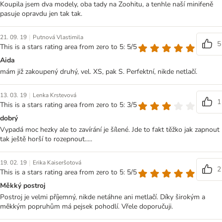
Koupila jsem dva modely, oba tady na Zoohitu, a tenhle naší minifeně
pasuje opravdu jen tak tak.
|
21. 09. 19
Putnová Vlastimila
5
This is a stars rating area from zero to 5: 5/5
Aida
mám již zakoupený druhý, vel. XS, pak S. Perfektní, nikde netlačí.
|
13. 03. 19
Lenka Krstevová
1
This is a stars rating area from zero to 5: 3/5
dobrý
Vypadá moc hezky ale to zavírání je šílené. Jde to fakt těžko jak zapnout
tak ještě horší to rozepnout.....
|
19. 02. 19
Erika Kaiseršotová
2
This is a stars rating area from zero to 5: 5/5
Měkký postroj
Postroj je velmi příjemný, nikde netáhne ani metlačí. Díky širokým a
měkkým popruhům má pejsek pohodlí. Vřele doporučuji.