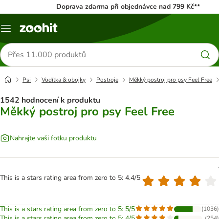
Doprava zdarma při objednávce nad 799 Kč**
Menu
Hledat
produkty
Psi
Vodítka & obojky
Postroje
Měkký postroj pro psy Feel Free
1542 hodnocení k produktu
Měkký postroj pro psy Feel Free
Nahrajte vaši fotku produktu
This is a stars rating area from zero to 5: 4.4/5
This is a stars rating area from zero to 5: 5/5
(
1036
)
This is a stars rating area from zero to 5: 4/5
(
254
)