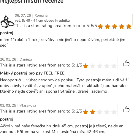
Nejlepší místní recenze
|
06. 07. 26
Romana
vel. S: 40 - 44 cm obvod hrudníku
This is a stars rating area from zero to 5: 5/5
postroj
mám 11roků a 1 rok jezevčíky a nic jiného nepoužívám, perfektně jim
sedí
|
26. 01. 26
Daniela
This is a stars rating area from zero to 5: 1/5
Měkký postroj pro psy FEEL FREE
Nedoporučuji, vůbec neodpovídá popisu . Tyto postroje mám z dřívější
doby a byly kvalitní , z úplně jiného materiálu - aktuální jsou hadrák u
kterého nejde otevřít ani spona ! Strašné , drahé i zadarmo !
|
03. 03. 25
Vlasáková
This is a stars rating area from zero to 5: 2/5
postroj
Ačkoliv má naše fenečka hrudník 45 cm, postroj je jí těsný, nejde ani
zapnout. Přitom na velikost M je uváděná míra 42-46 cm.