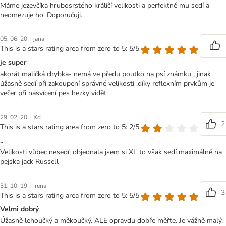
Máme jezevčíka hrubosrstého králičí velikosti a perfektně mu sedí a
neomezuje ho. Doporučuji.
|
05. 06. 20
jana
This is a stars rating area from zero to 5: 5/5
je super
akorát maličká chybka- nemá ve předu poutko na psí známku , jinak
úžasně sedí při zakoupení správné velikosti ,díky reflexním prvkům je
večer při nasvícení pes hezky vidět .
|
29. 02. 20
Xd
2
This is a stars rating area from zero to 5: 2/5
..
Velikosti vůbec nesedí, objednala jsem si XL to však sedí maximálně na
pejska jack Russell
|
31. 10. 19
Irena
3
This is a stars rating area from zero to 5: 5/5
Velmi dobrý
Úžasně lehoučký a měkoučký. ALE opravdu dobře měřte. Je vážně malý.