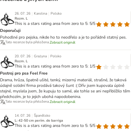
|
|
26. 07. 26
Karolina
Polsko
Rozm. L
This is a stars rating area from zero to 5: 5/5
Doporučuji
Pohodlné pro pejska, nikde ho to neodřelo a je to pořádně statný pes.
Tato recenze byla přeložena.
Zobrazit originál
|
|
20. 07. 26
Grażyna
Polsko
Rozm. L
This is a stars rating area from zero to 5: 1/5
Postroj pro psa Feel Free
Drama, hrůza, špatně ušité, tenký, mizerný materiál, strašné, že taková
údajně solidní firma prodává takový šunt :( Dřív jsem kupovala úplně
stejné, myslela jsem, že kupuju to samé, ale tohle se ani nepřiblížilo těm
předchozím, je to jejich ubohá napodobenina.
Tato recenze byla přeložena.
Zobrazit originál
|
14. 07. 26
Španělsko
L: 42-50 cm perím. de barriga
This is a stars rating area from zero to 5: 5/5