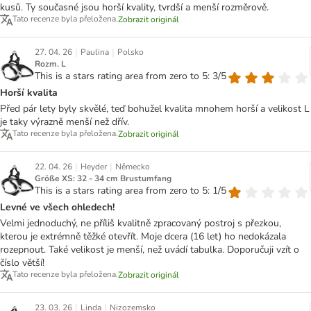
kusů. Ty současné jsou horší kvality, tvrdší a menší rozměrově.
Tato recenze byla přeložena.
Zobrazit originál
|
|
27. 04. 26
Paulina
Polsko
Rozm. L
This is a stars rating area from zero to 5: 3/5
Horší kvalita
Před pár lety byly skvělé, teď bohužel kvalita mnohem horší a velikost L
je taky výrazně menší než dřív.
Tato recenze byla přeložena.
Zobrazit originál
|
|
22. 04. 26
Heyder
Německo
Größe XS: 32 - 34 cm Brustumfang
This is a stars rating area from zero to 5: 1/5
Levné ve všech ohledech!
Velmi jednoduchý, ne příliš kvalitně zpracovaný postroj s přezkou,
kterou je extrémně těžké otevřít. Moje dcera (16 let) ho nedokázala
rozepnout. Také velikost je menší, než uvádí tabulka. Doporučuji vzít o
číslo větší!
Tato recenze byla přeložena.
Zobrazit originál
|
|
23. 03. 26
Linda
Nizozemsko