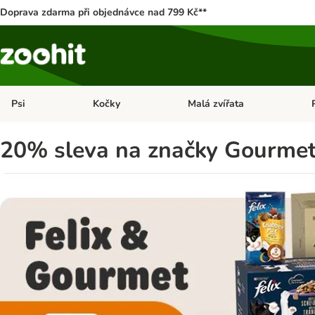
Doprava zdarma při objednávce nad 799 Kč**
Psi
Kočky
Malá zvířata
Otevřít menu: Psi
Otevřít menu: Kočky
Ote
20% sleva na značky Gourmet a