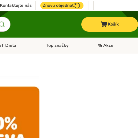
Kontaktujte nás
Znovu objednat
Košík
ET Dieta
Top značky
% Akce
t menu: Koně
Otevřít menu: + VET Dieta
Otevřít menu: Top znač