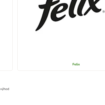
Felix
y výhod