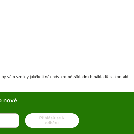
 by vám vznikly jakékoli náklady kromě základních nákladů za kontakt
o nové
Přihlásit se k
odběru