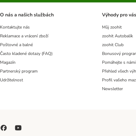
O nás a našich službách
Výhody pro vá
Kontaktujte nás
Můj zoohit
Reklamace a vrácení zboží
zoohit Autobalík
Poštovné a balné
zoohit Club
Často kladené dotazy (FAQ)
Bonusový progra
Magazín
Pomáhejte s námi
Partnerský program
Přehled všech vý
Udržitelnost
Profil vašeho maz
Newsletter