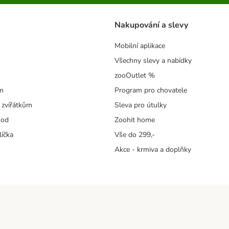
s
Nakupování a slevy
Mobilní aplikace
Všechny slevy a nabídky
zooOutlet %
m
Program pro chovatele
 zvířátkům
Sleva pro útulky
hod
Zoohit home
líčka
Vše do 299,-
Akce - krmiva a doplňky