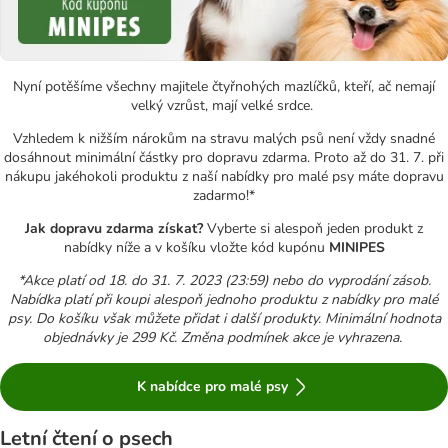
Nyní potěšíme všechny majitele čtyřnohých mazlíčků, kteří, ač nemají
velký vzrůst, mají velké srdce.
Vzhledem k nižším nárokům na stravu malých psů není vždy snadné
dosáhnout minimální částky pro dopravu zdarma. Proto až do 31. 7. při
nákupu jakéhokoli produktu z naší nabídky pro malé psy máte dopravu
zadarmo!*
Jak dopravu zdarma získat?
Vyberte si alespoň jeden produkt z
nabídky níže a v košíku vložte kód kupónu
MINIPES
*Akce platí od 18. do 31. 7. 2023 (23:59) nebo do vyprodání zásob.
Nabídka platí při koupi alespoň jednoho produktu z nabídky pro malé
psy. Do košíku však můžete přidat i další produkty. Minimální hodnota
objednávky je 299 Kč. Změna podmínek akce je vyhrazena.
K nabídce pro malé psy
Letní čtení o psech