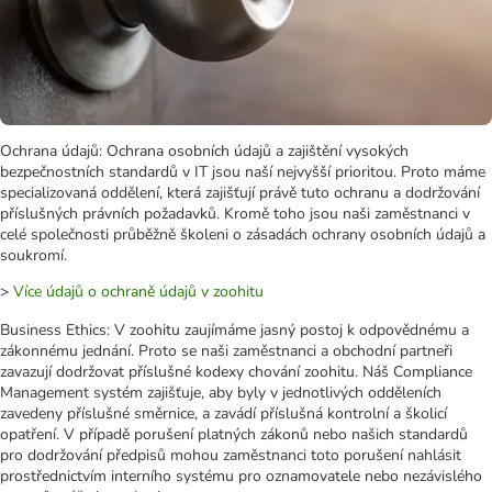
Ochrana údajů: Ochrana osobních údajů a zajištění vysokých
bezpečnostních standardů v IT jsou naší nejvyšší prioritou. Proto máme
specializovaná oddělení, která zajišťují právě tuto ochranu a dodržování
příslušných právních požadavků. Kromě toho jsou naši zaměstnanci v
celé společnosti průběžně školeni o zásadách ochrany osobních údajů a
soukromí.
>
Více údajů o ochraně údajů v zoohitu
Business Ethics: V zoohitu zaujímáme jasný postoj k odpovědnému a
zákonnému jednání. Proto se naši zaměstnanci a obchodní partneři
zavazují dodržovat příslušné kodexy chování zoohitu. Náš Compliance
Management systém zajišťuje, aby byly v jednotlivých odděleních
zavedeny příslušné směrnice, a zavádí příslušná kontrolní a školicí
opatření. V případě porušení platných zákonů nebo našich standardů
pro dodržování předpisů mohou zaměstnanci toto porušení nahlásit
prostřednictvím interního systému pro oznamovatele nebo nezávislého