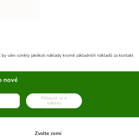
 by vám vznikly jakékoli náklady kromě základních nákladů za kontakt
o nové
Přihlásit se k
odběru
Zvolte zemi