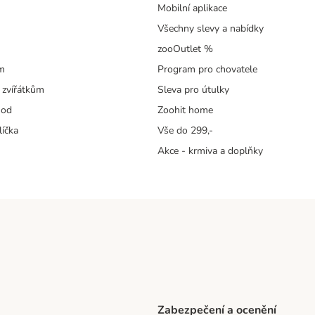
Mobilní aplikace
Všechny slevy a nabídky
zooOutlet %
m
Program pro chovatele
 zvířátkům
Sleva pro útulky
hod
Zoohit home
líčka
Vše do 299,-
Akce - krmiva a doplňky
Zabezpečení a ocenění