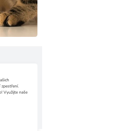
ašich
 zpestření.
o! Využijte naše