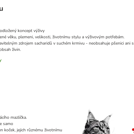
u
odložený koncept výživy
ené věku, plemeni, velikosti, životnímu stylu a výživovým potřebám.
travitelným zdrojem sacharidů v suchém krmivu - neobsahuje pšenici ani s
obsah živin.
y
cího mazlíčka.
íře samo
 koček, jejich různému životnímu