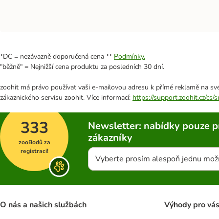
*DC = nezávazně doporučená cena **
Podmínky.
"běžně" = Nejnižší cena produktu za posledních 30 dní.
zoohit má právo používat vaši e-mailovou adresu k přímé reklamě na své
zákaznického servisu zoohit. Více informací:
https://support.zoohit.cz/cs
333
Newsletter: nabídky pouze p
zákazníky
zooBodů za
registraci!
Vyberte prosím alespoň jednu mož
O nás a našich službách
Výhody pro vá