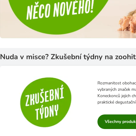
Nuda v misce? Zkušební týdny na zoohit 
Rozmanitost obohacu
vybraných značek má
Koneckonců jejich ch
praktické degustační
Všechny produk