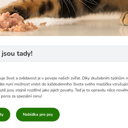
jsou tady!
je život a zvědavost je v povaze našich zvířat. Díky zkušebním týdnům n
te nyní možnost vnést do každodenního života svého mazlíčka vzrušující
utě jsou stejně rozdílné jako jejich povahy. Teď je to opravdu něco novéh
 porce za speciální cenu!
ty
Nabídka pro psy