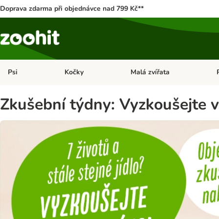
Doprava zdarma při objednávce nad 799 Kč**
Psi
Kočky
Malá zvířata
Otevřít menu: Psi
Otevřít menu: Kočky
Ote
Zkušební týdny: Vyzkoušejte v