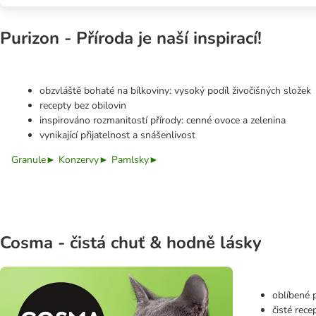
Purizon - Příroda je naší inspirací!
obzvláště bohaté na bílkoviny: vysoký podíl živočišných složek
recepty bez obilovin
inspirováno rozmanitostí přírody: cenné ovoce a zelenina
vynikající přijatelnost a snášenlivost
Granule►
Konzervy►
Pamlsky►
Cosma - čistá chuť & hodně lásky
oblíbené 
čisté rec