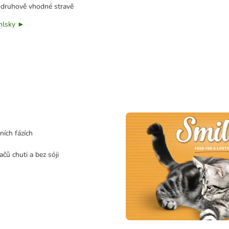
k druhově vhodné stravě
mlsky ►
ních fázích
čů chuti a bez sóji