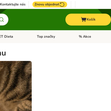
Kontaktujte nás
Znovu objednat
Košík
ET Dieta
Top značky
% Akce
t menu: Koně
Otevřít menu: + VET Dieta
Otevřít menu: Top znač
nu