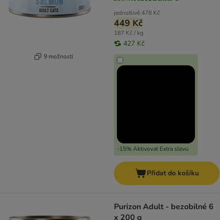
jednotlivě
478 Kč
449 Kč
187 Kč / kg
427 Kč
9 možností
-15% Aktivovat Extra slevu
Přidat do košíku
Purizon Adult - bezobilné 6
x 200 g