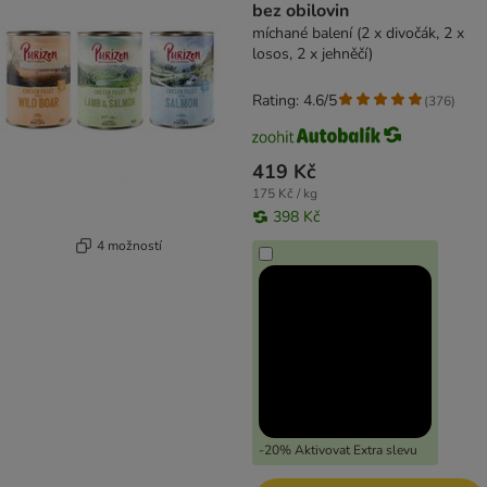
bez obilovin
míchané balení (2 x divočák, 2 x
losos, 2 x jehněčí)
Rating: 4.6/5
(
376
)
419 Kč
175 Kč / kg
398 Kč
4 možností
-20% Aktivovat Extra slevu