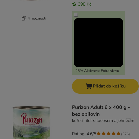
398 Kč
4 možností
-25% Aktivovat Extra slevu
Přidat do košíku
Purizon Adult 6 x 400 g -
bez obilovin
kuřecí filet s lososem a jehněčím
Rating: 4.6/5
(
376
)