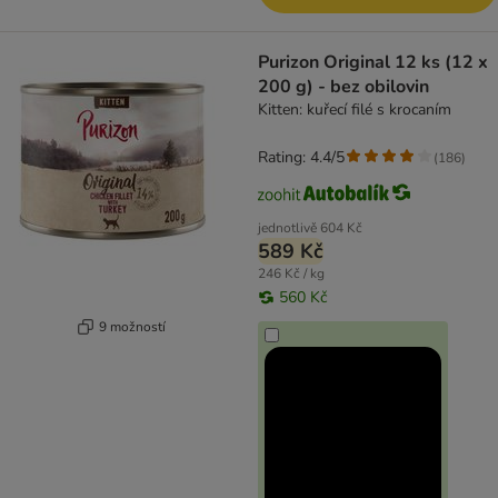
Purizon Original 12 ks (12 x
200 g) - bez obilovin
Kitten: kuřecí filé s krocaním
Rating: 4.4/5
(
186
)
jednotlivě
604 Kč
589 Kč
246 Kč / kg
560 Kč
9 možností