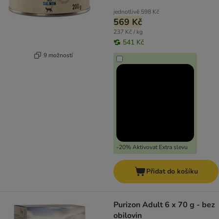
jednotlivě
598 Kč
569 Kč
237 Kč / kg
541 Kč
9 možností
-20% Aktivovat Extra slevu
Přidat do košíku
Purizon Adult 6 x 70 g - bez
obilovin