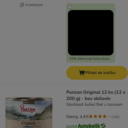
4 možností
-15% Aktivovat Extra slevu
Přidat do košíku
Purizon Original 12 ks (12 x
200 g) - bez obilovin
Sterilised: kuřecí filet s lososem
Rating: 4.4/5
(
186
)