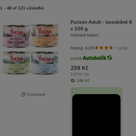
1 - 48 of 121 výsledků
product items have been changed
Purizon Adult - bezobilné 6
x 200 g
míchané balení
Rating: 4.2/5
(
418
)
259 Kč
216 Kč / kg
246 Kč
5 možností