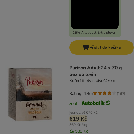
-15% Aktivovat Extra slevu
Přidat do košíku
Purizon Adult 24 x 70 g -
bez obilovin
Kuřecí filety s divočákem
Rating: 4.4/5
(
167
)
jednotlivě
676 Kč
619 Kč
369 Kč / kg
588 Kč