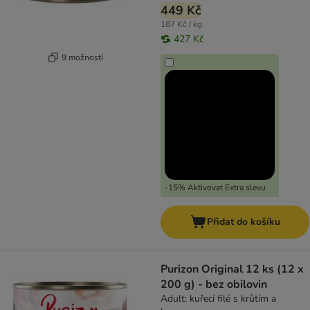
449 Kč
187 Kč / kg
427 Kč
9 možností
-15% Aktivovat Extra slevu
Přidat do košíku
Purizon Original 12 ks (12 x
200 g) - bez obilovin
Adult: kuřecí filé s krůtím a