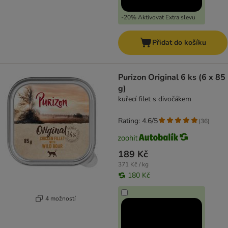
-20% Aktivovat Extra slevu
Přidat do košíku
Purizon Original 6 ks (6 x 85
g)
kuřecí filet s divočákem
Rating: 4.6/5
(
36
)
189 Kč
371 Kč / kg
180 Kč
4 možností