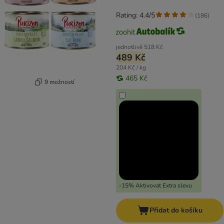
losos)
Rating: 4.4/5
(
186
)
jednotlivě
518 Kč
489 Kč
204 Kč / kg
465 Kč
9 možností
-15% Aktivovat Extra slevu
Přidat do košíku