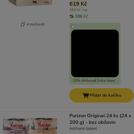
619 Kč
369 Kč / kg
588 Kč
4 možností
-15% Aktivovat Extra slevu
Přidat do košíku
Purizon Original 24 ks (24 x
200 g) - bez obilovin
míchané balení