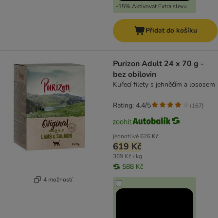
-15% Aktivovat Extra slevu
Přidat do košíku
Purizon Adult 24 x 70 g -
bez obilovin
Kuřecí filety s jehněčím a lososem
Rating: 4.4/5
(
167
)
jednotlivě
676 Kč
619 Kč
369 Kč / kg
588 Kč
4 možností