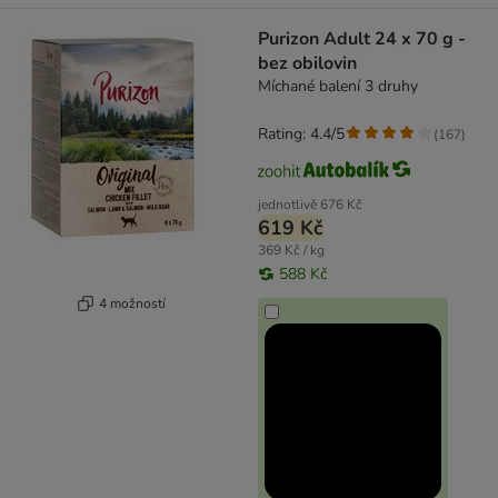
Purizon Adult 24 x 70 g -
bez obilovin
Míchané balení 3 druhy
Rating: 4.4/5
(
167
)
jednotlivě
676 Kč
619 Kč
369 Kč / kg
588 Kč
4 možností