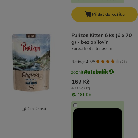
Přidat do košíku
Purizon Kitten 6 ks (6 x 70
g) - bez obilovin
kuřecí filet s lososem
Rating: 4.3/5
(
21
)
169 Kč
403 Kč / kg
161 Kč
2 možností