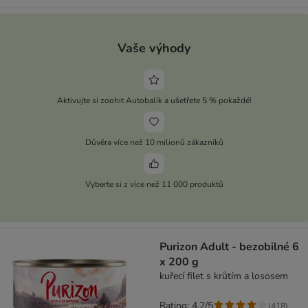
Vaše výhody
Aktivujte si zoohit Autobalík a ušetřete 5 % pokaždé!
Důvěra více než 10 milionů zákazníků
Vyberte si z více než 11 000 produktů
Purizon Adult - bezobilné 6
x 200 g
kuřecí filet s krůtím a lososem
Rating: 4.2/5
(
418
)