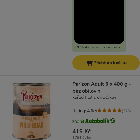
-20% Aktivovat Extra slevu
Přidat do košíku
Purizon Adult 6 x 400 g -
bez obilovin
kuřecí filet s divočákem
Rating: 4.6/5
(
376
)
419 Kč
175 Kč / kg