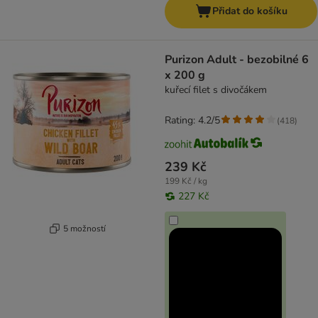
Přidat do košíku
Purizon Adult - bezobilné 6
x 200 g
kuřecí filet s divočákem
Rating: 4.2/5
(
418
)
239 Kč
199 Kč / kg
227 Kč
5 možností