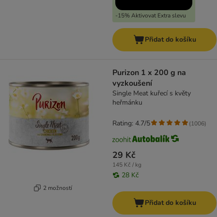
-15% Aktivovat Extra slevu
Přidat do košíku
Purizon 1 x 200 g na
vyzkoušení
Single Meat kuřecí s květy
heřmánku
Rating: 4.7/5
(
1006
)
29 Kč
145 Kč / kg
28 Kč
2 možností
Přidat do košíku