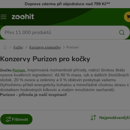
Doprava zdarma při objednávce nad 799 Kč**
Menu
Hledat
produkty
Kočky
Konzervy a kapsičky
Purizon
Konzervy Purizon pro kočky
,
inspirovaná rozmanitostí přírody, nabízí širokou škálu
Značka
Purizon
vysoce kvalitních ingrediencí. Až 80 % masa, ryb a dalších živočišných
složek, 20 % ovoce a zeleniny a 0 % obilovin poskytuje vašemu
čtyřnohému příteli energeticky bohatou a mimořádně chutnou stravu s
dostatkem hodnotných bílkovin a malým množstvím sacharidů.
Purizon - příroda je naší inspirací!
Nejprodávanější
Filtrovat