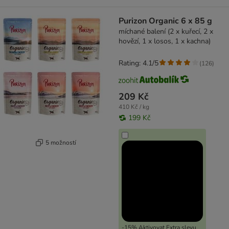
Purizon Organic 6 x 85 g
míchané balení (2 x kuřecí, 2 x
hovězí, 1 x losos, 1 x kachna)
Rating: 4.1/5
(
126
)
209 Kč
410 Kč / kg
199 Kč
5 možností
-15% Aktivovat Extra slevu