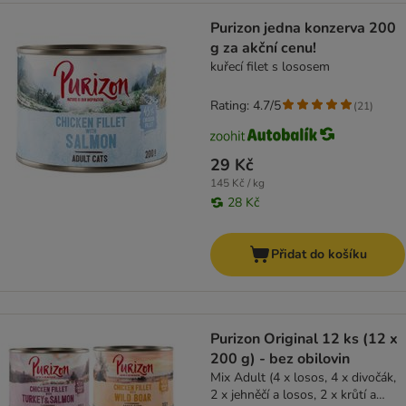
Purizon jedna konzerva 200
g za akční cenu!
kuřecí filet s lososem
Rating: 4.7/5
(
21
)
29 Kč
145 Kč / kg
28 Kč
Přidat do košíku
Purizon Original 12 ks (12 x
200 g) - bez obilovin
Mix Adult (4 x losos, 4 x divočák,
2 x jehněčí a losos, 2 x krůtí a