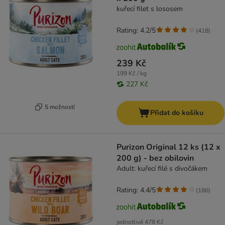
kuřecí filet s lososem
Rating: 4.2/5
(
418
)
239 Kč
199 Kč / kg
227 Kč
5 možností
Přidat do košíku
Purizon Original 12 ks (12 x
200 g) - bez obilovin
Adult: kuřecí filé s divočákem
Rating: 4.4/5
(
186
)
jednotlivě
478 Kč