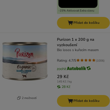
-15% Aktivovat Extra slevu
Přidat do košíku
Purizon 1 x 200 g na
vyzkoušení
Bio losos s kuřecím masem
Rating: 4.7/5
(
1006
)
29 Kč
145 Kč / kg
28 Kč
2 možností
Přidat do košíku