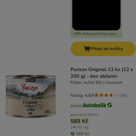
-20% Aktivovat Extra slevu
Přidat do košíku
Purizon Original 12 ks (12 x
200 g) - bez obilovin
Kitten: kuřecí filé s lososem
Rating: 4.4/5
(
186
)
jednotlivě
604 Kč
589 Kč
246 Kč / kg
560 Kč