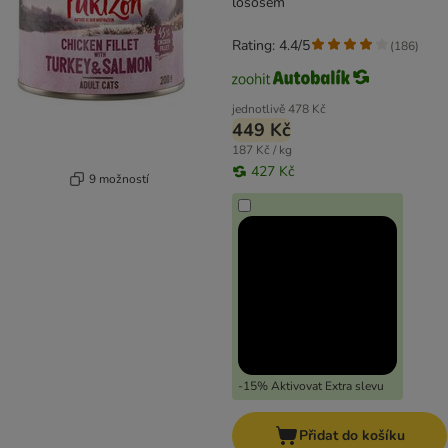
lososem
Rating: 4.4/5
(
186
)
jednotlivě
478 Kč
449 Kč
187 Kč / kg
427 Kč
9 možností
-15% Aktivovat Extra slevu
Přidat do košíku