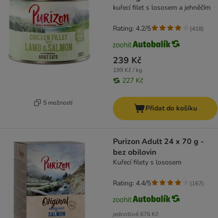
kuřecí filet s lososem a jehněčím
Rating: 4.2/5
(
418
)
239 Kč
199 Kč / kg
227 Kč
5 možností
Přidat do košíku
Purizon Adult 24 x 70 g -
bez obilovin
Kuřecí filety s lososem
Rating: 4.4/5
(
167
)
jednotlivě
676 Kč