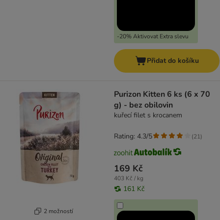
-20% Aktivovat Extra slevu
Přidat do košíku
Purizon Kitten 6 ks (6 x 70
g) - bez obilovin
kuřecí filet s krocanem
Rating: 4.3/5
(
21
)
169 Kč
403 Kč / kg
161 Kč
2 možností