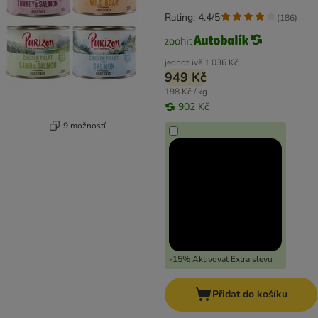
Rating: 4.4/5
(
186
)
jednotlivě
1 036 Kč
949 Kč
198 Kč / kg
902 Kč
9 možností
-15% Aktivovat Extra slevu
Přidat do košíku