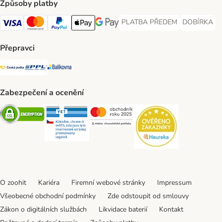
Způsoby platby
PLATBA PŘEDEM
DOBÍRKA
PLATBA PŘEDEM Payment Met
DOBÍRKA Pa
Visa Payment Method
Mastercard Payment Method
PayPal Payment Method
Apple pay Payment Method
GooglePay Payment Method
Přepravci
Česká pošta Shipping Method
PPL Shipping Method
Balíkovna Shipping Method
Zabezpečení a ocenění
Security
Security
Security
Security
O zoohit
Kariéra
Firemní webové stránky
Impressum
Všeobecné obchodní podmínky
Zde odstoupit od smlouvy
Zákon o digitálních službách
Likvidace baterií
Kontakt