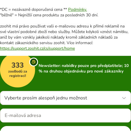
*DC = nezávazně doporučená cena **
Podmínky.
"běžně" = Nejnižší cena produktu za posledních 30 dní.
zoohit má právo používat vaši e-mailovou adresu k přímé reklamě na
své vlastní podobné zboží nebo služby. Můžete kdykoli vznést námitku,
aniž by vám vznikly jakékoli náklady kromě základních nákladů za
kontakt zákaznického servisu zoohit. Více informací:
https://support.zoohit.cz/cs/support/home
333
Newsletter: nabídky pouze pro předplatitele; 10
% na druhou objednávku pro nové zákazníky
zooBodů za
registraci!
Vyberte prosím alespoň jednu možnost