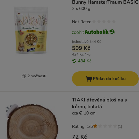
Bunny HamsterTraum BASIC
2 x 600 g
Not Rated
jednotlivě
544 Kč
509 Kč
424 Kč / kg
484 Kč
2 možností
Přidat do košíku
TIAKI dřevěná plošina s
kůrou, kulatá
cca Ø 10 cm
Rating: 1/5
(
1
)
72 Kč