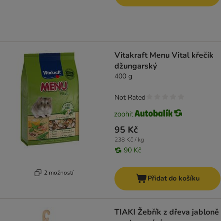
Vitakraft Menu Vital křečík
džungarský
400 g
Not Rated
95 Kč
238 Kč / kg
90 Kč
2 možností
Přidat do košíku
TIAKI Žebřík z dřeva jabloně