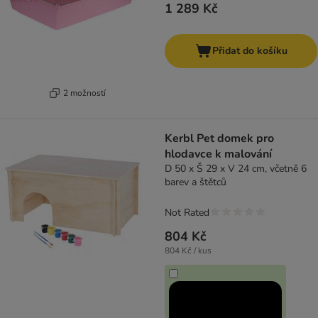
1 289 Kč
Přidat do košíku
2 možností
Kerbl Pet domek pro
hlodavce k malování
D 50 x Š 29 x V 24 cm, včetně 6
barev a štětců
Not Rated
804 Kč
804 Kč / kus