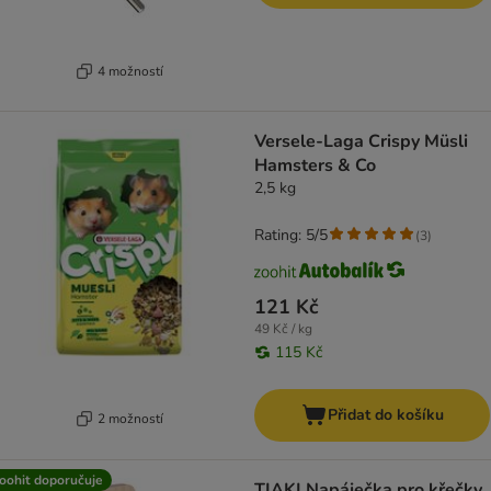
4 možností
Versele-Laga Crispy Müsli
Hamsters & Co
2,5 kg
Rating: 5/5
(
3
)
121 Kč
49 Kč / kg
115 Kč
Přidat do košíku
2 možností
oohit doporučuje
TIAKI Napáječka pro křečky