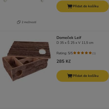
Přidat do košíku
2 možností
Domeček Leif
D 35 x Š 25 x V 11,5 cm
Rating: 5/5
(
1
)
285 Kč
Přidat do košíku