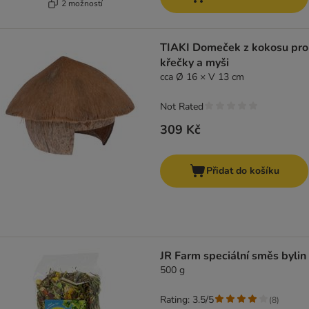
2 možností
TIAKI Domeček z kokosu pro
křečky a myši
cca Ø 16 × V 13 cm
Not Rated
309 Kč
Přidat do košíku
JR Farm speciální směs bylin
500 g
Rating: 3.5/5
(
8
)