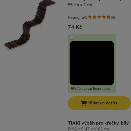
55 cm x 7 cm
Rating: 5/5
(
6
)
74 Kč
-5% Aktivovat Extra slevu
Přidat do košíku
TIAKI výběh pro křečky, bílý
D 96 x Š 47 x V 62 cm