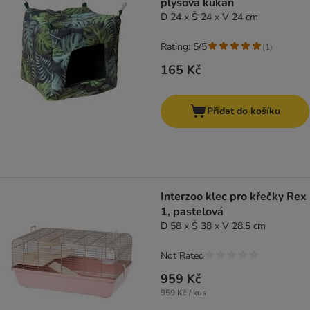
plyšová kukaň
D 24 x Š 24 x V 24 cm
Rating: 5/5
(
1
)
165 Kč
Přidat do košíku
Interzoo klec pro křečky Rex
1, pastelová
D 58 x Š 38 x V 28,5 cm
Not Rated
959 Kč
959 Kč / kus