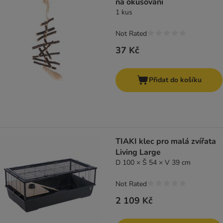
na okusování
1 kus
Not Rated
37 Kč
Přidat do košíku
TIAKI klec pro malá zvířata
Living Large
D 100 × Š 54 × V 39 cm
Not Rated
2 109 Kč