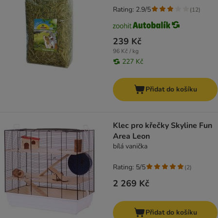
Rating: 2.9/5
(
12
)
239 Kč
96 Kč / kg
227 Kč
Přidat do košíku
Klec pro křečky Skyline Fun
Area Leon
bílá vanička
Rating: 5/5
(
2
)
2 269 Kč
Přidat do košíku