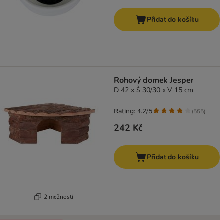
Přidat do košíku
Rohový domek Jesper
D 42 x Š 30/30 x V 15 cm
Rating: 4.2/5
(
555
)
242 Kč
Přidat do košíku
2 možností