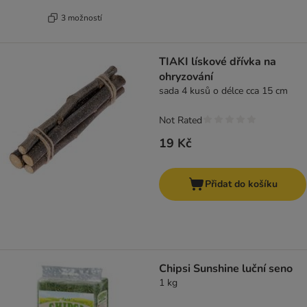
3 možností
TIAKI lískové dřívka na
ohryzování
sada 4 kusů o délce cca 15 cm
Not Rated
19 Kč
Přidat do košíku
Chipsi Sunshine luční seno
1 kg