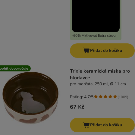
-60% Aktivovat Extra slevu
Přidat do košíku
oohit doporučuje
Trixie keramická miska pro
hlodavce
pro morčata, 250 ml, Ø 11 cm
Rating: 4.7/5
(
1009
)
67 Kč
Přidat do košíku