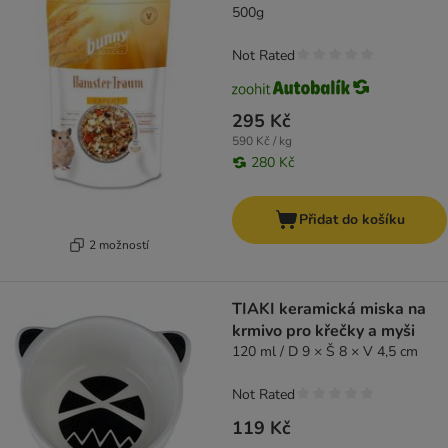
500g
Not Rated
295 Kč
590 Kč / kg
280 Kč
Přidat do košíku
2 možností
TIAKI keramická miska na
krmivo pro křečky a myši
120 ml / D 9 × Š 8 × V 4,5 cm
Not Rated
119 Kč