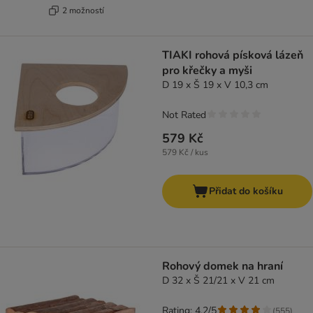
2 možností
TIAKI rohová písková lázeň
pro křečky a myši
D 19 x Š 19 x V 10,3 cm
Not Rated
579 Kč
579 Kč / kus
Přidat do košíku
Rohový domek na hraní
D 32 x Š 21/21 x V 21 cm
Rating: 4.2/5
(
555
)