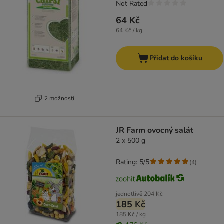
Not Rated
64 Kč
64 Kč / kg
Přidat do košíku
2 možností
JR Farm ovocný salát
2 x 500 g
Rating: 5/5
(
4
)
jednotlivě
204 Kč
185 Kč
185 Kč / kg