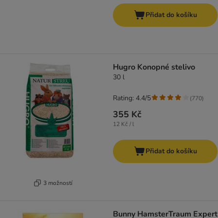
Přidat do košíku
Hugro Konopné stelivo
30 l
Rating: 4.4/5
(
770
)
355 Kč
12 Kč / l
Přidat do košíku
3 možností
Bunny HamsterTraum Expert