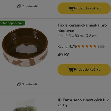
2 možností
Přidat do košíku
oohit doporučuje
Trixie keramická miska pro
hlodavce
pro křečky, 80 ml, Ø 8 cm
Rating: 4.7/5
(
1009
)
49 Kč
Přidat do košíku
3 možností
JR Farm seno z horských luk
2,5 kg