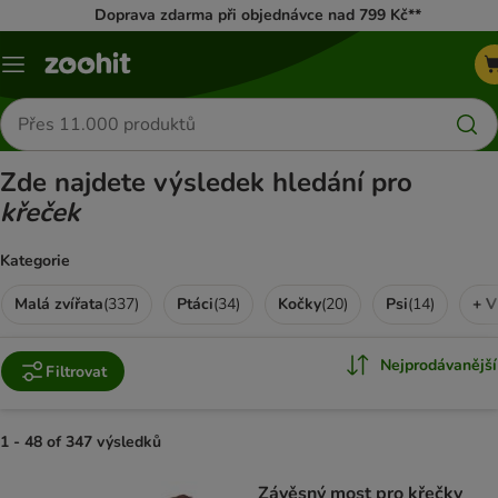
Doprava zdarma při objednávce nad 799 Kč**
Menu
Hledat
produkty
Zde najdete výsledek hledání pro
křeček
Kategorie
Malá zvířata
(
337
)
Ptáci
(
34
)
Kočky
(
20
)
Psi
(
14
)
+ V
Nejprodávanější
Filtrovat
1 - 48 of 347 výsledků
product items have been changed
Závěsný most pro křečky