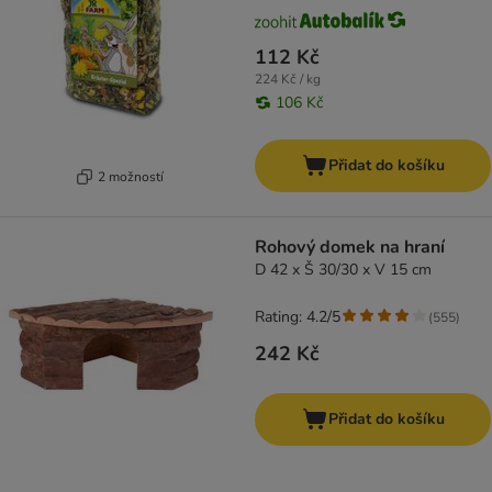
112 Kč
224 Kč / kg
106 Kč
Přidat do košíku
2 možností
Rohový domek na hraní
D 42 x Š 30/30 x V 15 cm
Rating: 4.2/5
(
555
)
242 Kč
Přidat do košíku