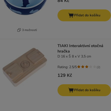
84 Kč
Přidat do košíku
3 možností
TIAKI Interaktivní otočná
hračka
D 16 x Š 8 x V 3,5 cm
Rating: 2.5/5
(
2
)
129 Kč
Přidat do košíku