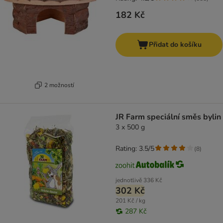
182 Kč
Přidat do košíku
2 možností
JR Farm speciální směs bylin
3 x 500 g
Rating: 3.5/5
(
8
)
jednotlivě
336 Kč
302 Kč
201 Kč / kg
287 Kč