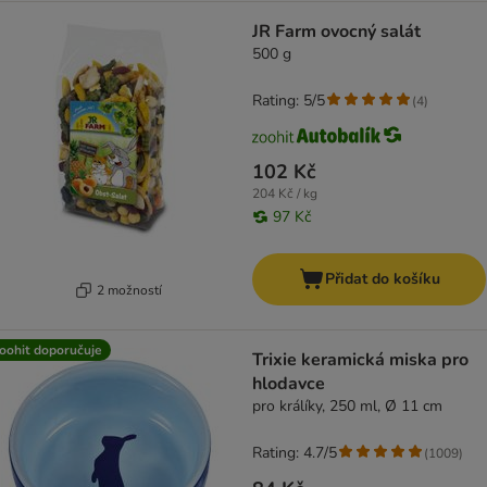
JR Farm ovocný salát
500 g
Rating: 5/5
(
4
)
102 Kč
204 Kč / kg
97 Kč
Přidat do košíku
2 možností
oohit doporučuje
Trixie keramická miska pro
hlodavce
pro králíky, 250 ml, Ø 11 cm
Rating: 4.7/5
(
1009
)