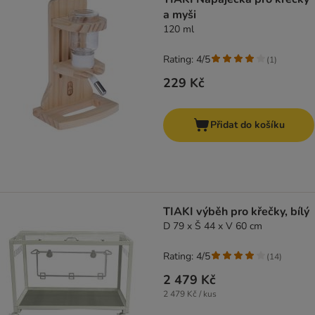
a myši
120 ml
Rating: 4/5
(
1
)
229 Kč
Přidat do košíku
TIAKI výběh pro křečky, bílý
D 79 x Š 44 x V 60 cm
Rating: 4/5
(
14
)
2 479 Kč
2 479 Kč / kus