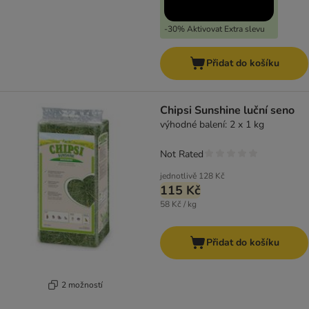
-30% Aktivovat Extra slevu
Přidat do košíku
Chipsi Sunshine luční seno
výhodné balení: 2 x 1 kg
Not Rated
jednotlivě
128 Kč
115 Kč
58 Kč / kg
Přidat do košíku
2 možností