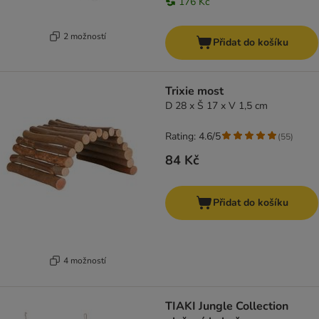
176 Kč
2 možností
Přidat do košíku
Trixie most
D 28 x Š 17 x V 1,5 cm
Rating: 4.6/5
(
55
)
84 Kč
Přidat do košíku
4 možností
TIAKI Jungle Collection