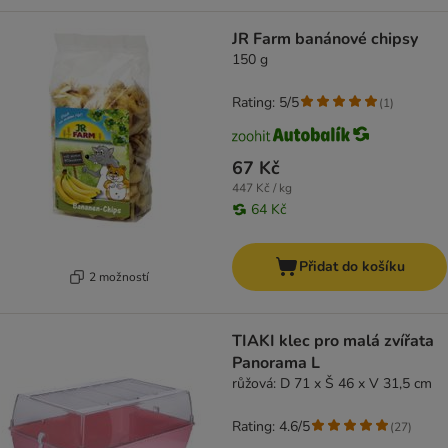
JR Farm banánové chipsy
150 g
Rating: 5/5
(
1
)
67 Kč
447 Kč / kg
64 Kč
Přidat do košíku
2 možností
TIAKI klec pro malá zvířata
Panorama L
růžová: D 71 x Š 46 x V 31,5 cm
Rating: 4.6/5
(
27
)