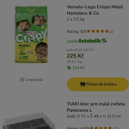
Versele-Laga Crispy Müsli
Hamsters & Co
2 x 2,5 kg
Rating: 5/5
(
3
)
jednotlivě
242 Kč
225 Kč
45 Kč / kg
214 Kč
2 možností
Přidat do košíku
TIAKI klec pro malá zvířata
Panorama L
šedá: D 71 x Š 46 x V 31,5 cm
Rating: 4.6/5
(
27
)