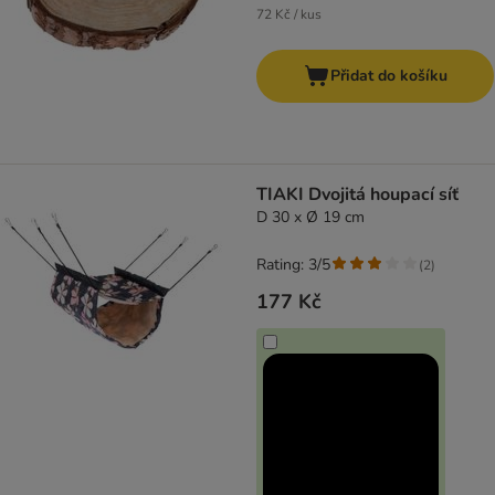
72 Kč / kus
Přidat do košíku
TIAKI Dvojitá houpací síť
D 30 x Ø 19 cm
Rating: 3/5
(
2
)
177 Kč