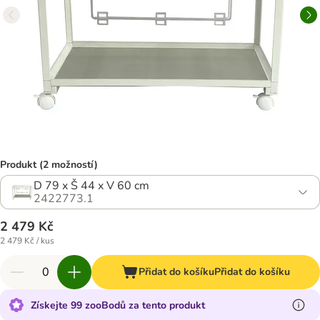
Produkt (2 možností)
D 79 x Š 44 x V 60 cm
2422773.1
2 479 Kč
2 479 Kč / kus
Přidat do košíku
Přidat do košíku
Získejte 99 zooBodů za tento produkt