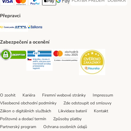
PLATBA PŘEDEM
DOBÍRKA
PLATBA PŘEDEM Payment Met
DOBÍRKA Pa
Visa Payment Method
Mastercard Payment Method
PayPal Payment Method
Apple pay Payment Method
GooglePay Payment Method
Přepravci
Česká pošta Shipping Method
PPL Shipping Method
Balíkovna Shipping Method
Zabezpečení a ocenění
Security
Security
Security
Security
O zoohit
Kariéra
Firemní webové stránky
Impressum
Všeobecné obchodní podmínky
Zde odstoupit od smlouvy
Zákon o digitálních službách
Likvidace baterií
Kontakt
Poštovné a dodací termín
Způsoby platby
Partnerský program
Ochrana osobních údajů