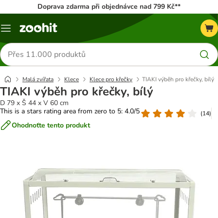
Doprava zdarma při objednávce nad 799 Kč**
Menu
Hledat
produkty
Malá zvířata
Klece
Klece pro křečky
TIAKI výběh pro křečky, bílý
TIAKI výběh pro křečky, bílý
D 79 x Š 44 x V 60 cm
This is a stars rating area from zero to 5: 4.0/5
(
14
)
Ohodnoťte tento produkt