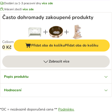
Dodání za 1-3 pracovní dny
více zde
Vrácení zboží
více zde
Často dohromady zakoupené produkty
Celkem
Přidat oba do košíku
Přidat oba do košíku
0 Kč
Zobrazit více
Popis produktu
Hodnocení
*DC = nezávazně doporučená cena **
Podmínky.