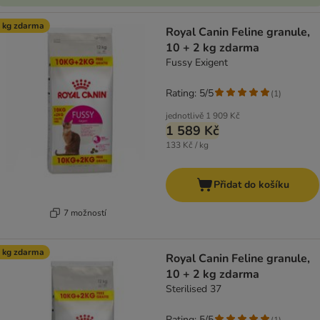
 kg zdarma
Royal Canin Feline granule,
10 + 2 kg zdarma
Fussy Exigent
Rating: 5/5
(
1
)
jednotlivě
1 909 Kč
1 589 Kč
133 Kč / kg
Přidat do košíku
7 možností
 kg zdarma
Royal Canin Feline granule,
10 + 2 kg zdarma
Sterilised 37
Rating: 5/5
(
1
)