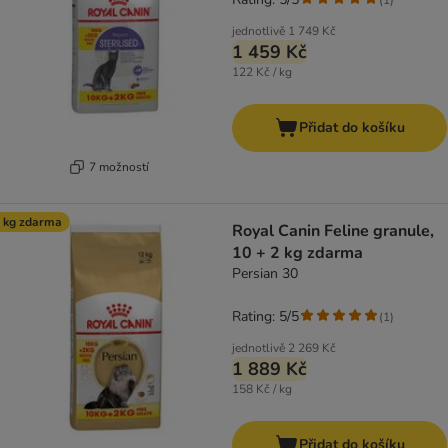
jednotlivě
1 749 Kč
1 459 Kč
122 Kč / kg
Přidat do košíku
7 možností
 kg zdarma
Royal Canin Feline granule,
10 + 2 kg zdarma
Persian 30
Rating: 5/5
(
1
)
jednotlivě
2 269 Kč
1 889 Kč
158 Kč / kg
Přidat do košíku