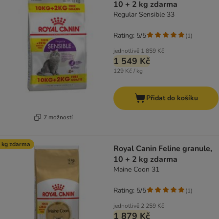
10 + 2 kg zdarma
Regular Sensible 33
Rating: 5/5
(
1
)
jednotlivě
1 859 Kč
1 549 Kč
129 Kč / kg
Přidat do košíku
7 možností
 kg zdarma
Royal Canin Feline granule,
10 + 2 kg zdarma
Maine Coon 31
Rating: 5/5
(
1
)
jednotlivě
2 259 Kč
1 879 Kč