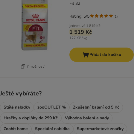
Fit 32
Rating: 5/5
(
1
)
jednotlivě
1 819 Kč
1 519 Kč
127 Kč / kg
Přidat do košíku
7 možností
Ještě vybíráte?
Stálé nabídky
zooOUTLET %
Zkušební balení od 5 Kč
Hračky a doplňky do 299 Kč
Výhodná balení a sady
Zoohit home
Speciální nabídka
Supermarketové značky