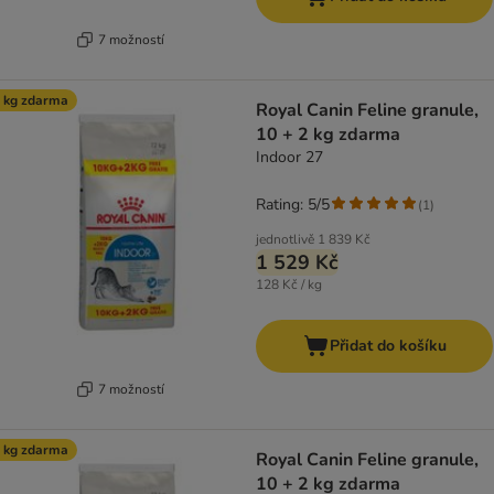
7 možností
 kg zdarma
Royal Canin Feline granule,
10 + 2 kg zdarma
Indoor 27
Rating: 5/5
(
1
)
jednotlivě
1 839 Kč
1 529 Kč
128 Kč / kg
Přidat do košíku
7 možností
 kg zdarma
Royal Canin Feline granule,
10 + 2 kg zdarma