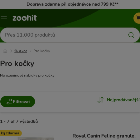
Doprava zdarma při objednávce nad 799 Kč**
Menu
Hledat
produkty
% Akce
Pro kočky
Pro kočky
Narozeninové nabídky pro kočky
Nejprodávanější
Filtrovat
1 - 7 of 7 výsledků
product items have been changed
 kg zdarma
Royal Canin Feline granule,