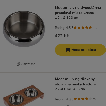
Modern Living dvoustěnná
prémiová miska Lhasa
1,2 l, Ø 19,3 cm
Rating: 4.5/5
(
13
)
422 Kč
Přidat do košíku
2 možností
Modern Living dřevěný
stojan na misky Nellore
2 x 400 ml, Ø 13 cm
Rating: 4.3/5
(
24
)