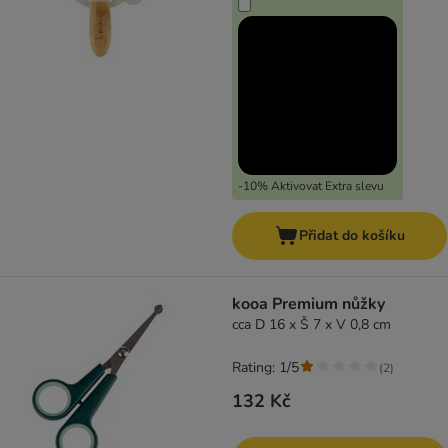
-10% Aktivovat Extra slevu
Přidat do košíku
kooa Premium nůžky
cca D 16 x Š 7 x V 0,8 cm
Rating: 1/5
(
2
)
132 Kč