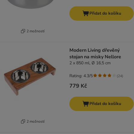
Přidat do košíku
2 možností
Modern Living dřevěný
stojan na misky Nellore
2 x 850 ml, Ø 16,5 cm
Rating: 4.3/5
(
24
)
779 Kč
Přidat do košíku
2 možností