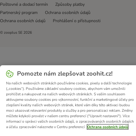
Poštovné a dodací termín
Způsoby platby
Partnerský program
Ochrana osobních údajů
Ochrana osobních údajů
Prohlášení o přístupnosti
© zooplus SE
2026
Pomozte nám zlepšovat zoohit.cz!
Na našich webových stránkách používáme cookies, pixely a další technologie
(„cookies“). Používáme základní soubory cookies, abychom vám umožnili
prohlížet a nakupovat na našich webových stránkách. S vaším souhlasem
aktivujeme soubory cookies pro výkonnostní, funkční a marketingové účely pro
zlepšení kvality našich webových stránek, které vám díky této aktivaci budou
moci ukazovat relevantní produkty a služby a pro personalizaci reklam. Změny
můžete kdykoli provést v našem centru preferencí ("Upravit nastavení"). Více
informací o správci vašich osobních údajů, o zpracovávaných osobních údajích
a účelu zpracování naleznete v Centru preferencí
Ochrana osobních údajů