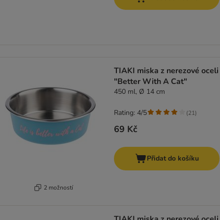
TIAKI miska z nerezové oceli
"Better With A Cat"
450 ml, Ø 14 cm
Rating: 4/5
(
21
)
69 Kč
Přidat do košíku
2 možností
TIAKI miska z nerezové oceli