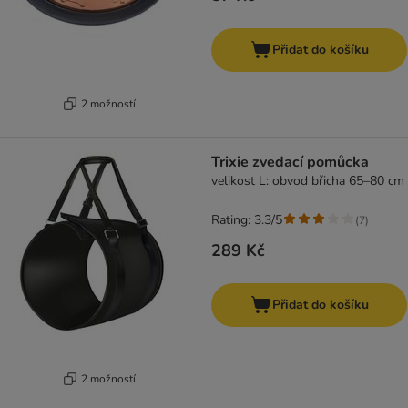
Přidat do košíku
2 možností
Trixie zvedací pomůcka
velikost L: obvod břicha 65–80 cm
Rating: 3.3/5
(
7
)
289 Kč
Přidat do košíku
2 možností