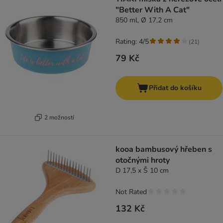
"Better With A Cat"
850 ml, Ø 17,2 cm
Rating: 4/5
(
21
)
79 Kč
Přidat do košíku
2 možností
kooa bambusový hřeben s
otočnými hroty
D 17,5 x Š 10 cm
Not Rated
132 Kč