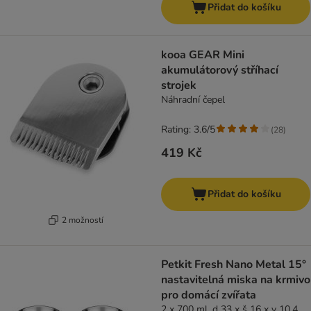
Přidat do košíku
kooa GEAR Mini
akumulátorový stříhací
strojek
Náhradní čepel
Rating: 3.6/5
(
28
)
419 Kč
Přidat do košíku
2 možností
Petkit Fresh Nano Metal 15°
nastavitelná miska na krmivo
pro domácí zvířata
2 x 700 ml, d 33 x š 16 x v 10,4