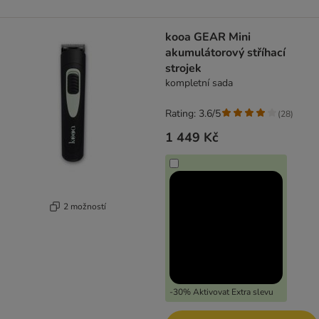
kooa GEAR Mini
akumulátorový stříhací
strojek
kompletní sada
Rating: 3.6/5
(
28
)
1 449 Kč
2 možností
-30% Aktivovat Extra slevu