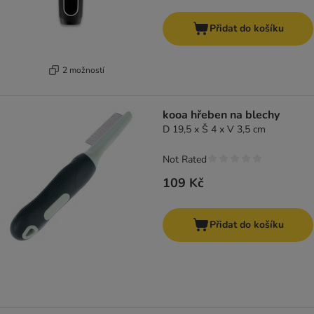
Přidat do košíku
2 možností
kooa hřeben na blechy
D 19,5 x Š 4 x V 3,5 cm
Not Rated
109 Kč
Přidat do košíku