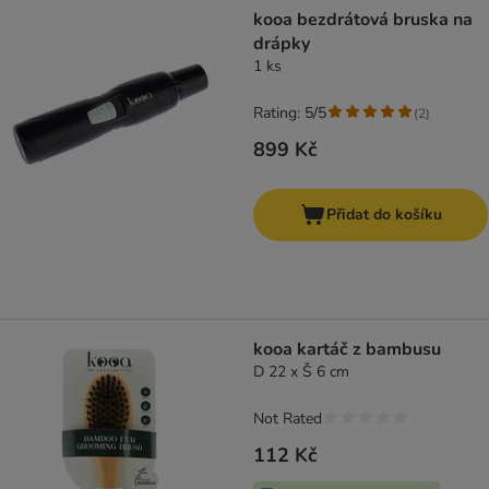
kooa bezdrátová bruska na
drápky
1 ks
Rating: 5/5
(
2
)
899 Kč
Přidat do košíku
kooa kartáč z bambusu
D 22 x Š 6 cm
Not Rated
112 Kč