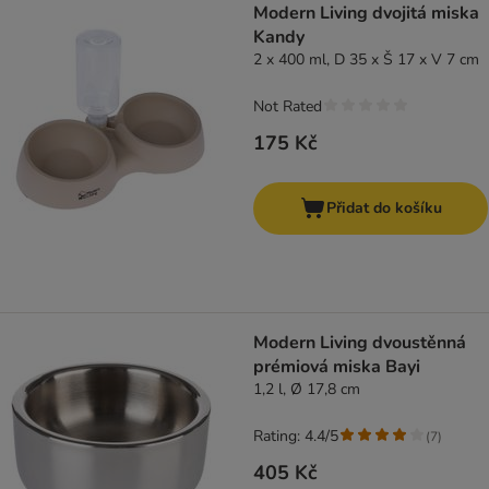
Modern Living dvojitá miska
Kandy
2 x 400 ml, D 35 x Š 17 x V 7 cm
Not Rated
175 Kč
Přidat do košíku
Modern Living dvoustěnná
prémiová miska Bayi
1,2 l, Ø 17,8 cm
Rating: 4.4/5
(
7
)
405 Kč