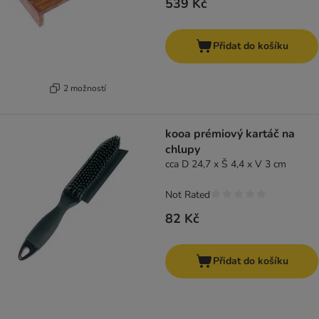
539 Kč
Přidat do košíku
2 možností
kooa prémiový kartáč na
chlupy
cca D 24,7 x Š 4,4 x V 3 cm
Not Rated
82 Kč
Přidat do košíku