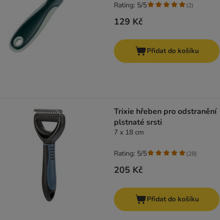
Rating: 5/5
(
2
)
129 Kč
Přidat do košíku
Trixie hřeben pro odstranění
plstnaté srsti
7 x 18 cm
Rating: 5/5
(
28
)
205 Kč
Přidat do košíku