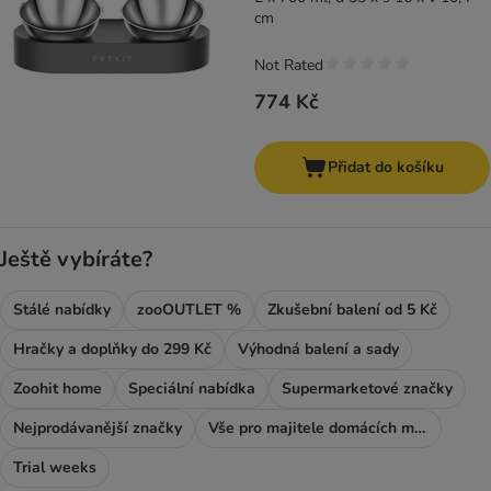
cm
Not Rated
774 Kč
Přidat do košíku
Ještě vybíráte?
Stálé nabídky
zooOUTLET %
Zkušební balení od 5 Kč
Hračky a doplňky do 299 Kč
Výhodná balení a sady
Zoohit home
Speciální nabídka
Supermarketové značky
Nejprodávanější značky
Vše pro majitele domácích mazlíčků
Trial weeks