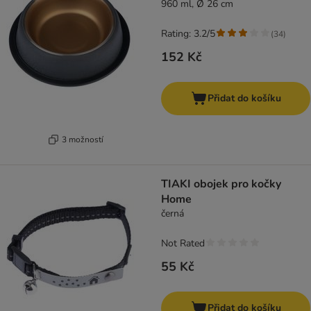
960 ml, Ø 26 cm
Rating: 3.2/5
(
34
)
152 Kč
Přidat do košíku
3 možností
TIAKI obojek pro kočky
Home
černá
Not Rated
55 Kč
Přidat do košíku