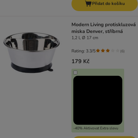
Přidat do košíku
Modern Living protiskluzová
miska Denver, stříbrná
1,2 l, Ø 17 cm
Rating: 3.3/5
(
6
)
179 Kč
-40% Aktivovat Extra slevu