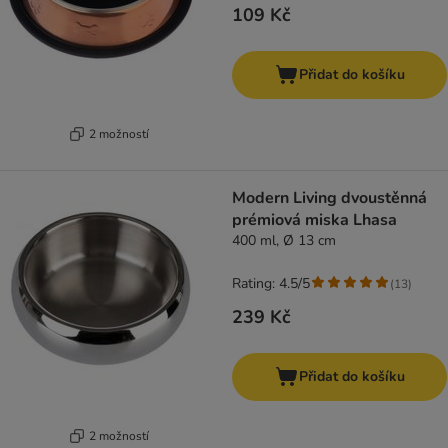
109 Kč
Přidat do košíku
2 možností
Modern Living dvoustěnná
prémiová miska Lhasa
400 ml, Ø 13 cm
Rating: 4.5/5
(
13
)
239 Kč
Přidat do košíku
2 možností