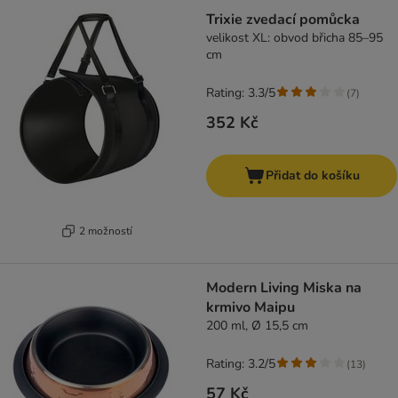
Trixie zvedací pomůcka
velikost XL: obvod břicha 85–95
cm
Rating: 3.3/5
(
7
)
352 Kč
Přidat do košíku
2 možností
Modern Living Miska na
krmivo Maipu
200 ml, Ø 15,5 cm
Rating: 3.2/5
(
13
)
57 Kč