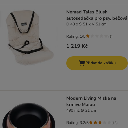
Nomad Tales Blush
autosedačka pro psy, béžová
D 43 x Š 51 x V 51 cm
Rating: 1/5
(
1
)
1 219 Kč
Přidat do košíku
Modern Living Miska na
krmivo Maipu
490 ml, Ø 21 cm
Rating: 3.2/5
(
13
)