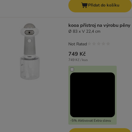
Přidat do košíku
kooa přístroj na výrobu pěny
Ø 83 x V 22,4 cm
Not Rated
749 Kč
749 Kč / kus
-5% Aktivovat Extra slevu