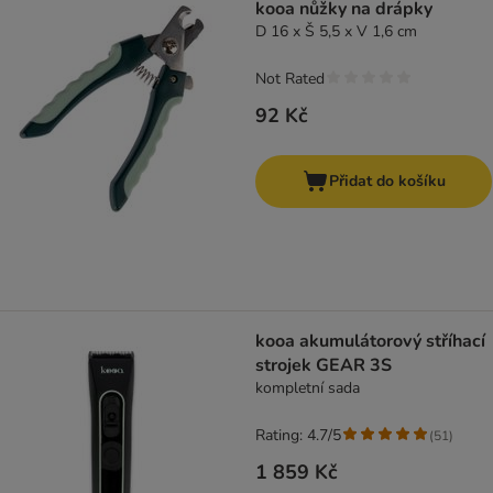
kooa nůžky na drápky
D 16 x Š 5,5 x V 1,6 cm
Not Rated
92 Kč
Přidat do košíku
kooa akumulátorový stříhací
strojek GEAR 3S
kompletní sada
Rating: 4.7/5
(
51
)
1 859 Kč