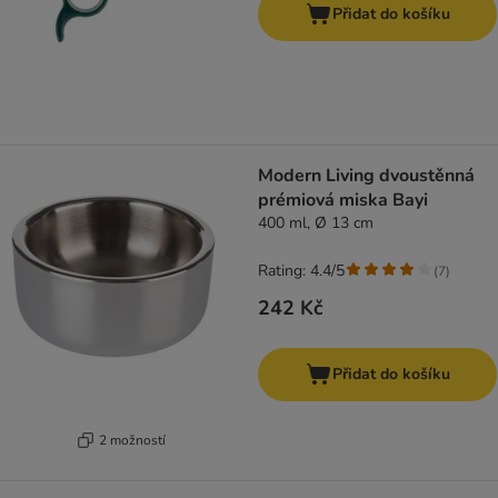
Přidat do košíku
Modern Living dvoustěnná
prémiová miska Bayi
400 ml, Ø 13 cm
Rating: 4.4/5
(
7
)
242 Kč
Přidat do košíku
2 možností