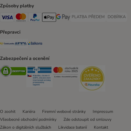
Způsoby platby
PLATBA PŘEDEM
DOBÍRKA
PLATBA PŘEDEM Payment Met
DOBÍRKA Pa
Visa Payment Method
Mastercard Payment Method
PayPal Payment Method
Apple pay Payment Method
GooglePay Payment Method
Přepravci
Česká pošta Shipping Method
PPL Shipping Method
Balíkovna Shipping Method
Zabezpečení a ocenění
Security
Security
Security
Security
O zoohit
Kariéra
Firemní webové stránky
Impressum
Všeobecné obchodní podmínky
Zde odstoupit od smlouvy
Zákon o digitálních službách
Likvidace baterií
Kontakt