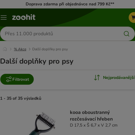
Doprava zdarma při objednávce nad 799 Kč**
Menu
Hledat
produkty
% Akce
Další doplňky pro psy
Další doplňky pro psy
Nejprodávanější
Filtrovat
1 - 35 of 35 výsledků
product items have been changed
kooa oboustranný
rozčesávací hřeben
D 17,5 x Š 6,7 x V 2,7 cm