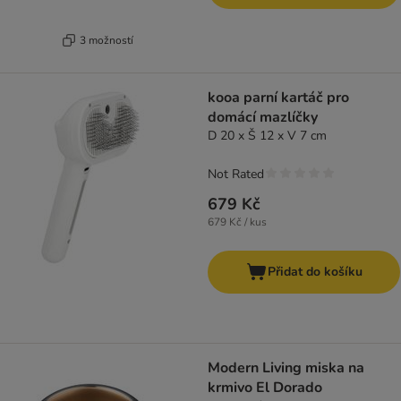
3 možností
kooa parní kartáč pro
domácí mazlíčky
D 20 x Š 12 x V 7 cm
Not Rated
679 Kč
679 Kč / kus
Přidat do košíku
Modern Living miska na
krmivo El Dorado