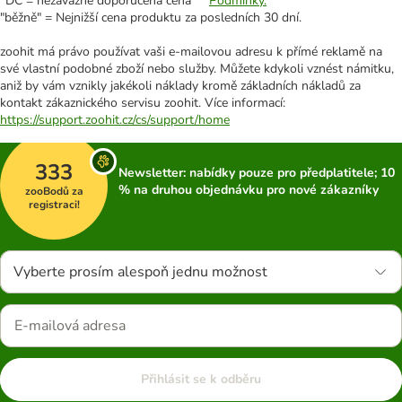
*DC = nezávazně doporučená cena **
Podmínky.
"běžně" = Nejnižší cena produktu za posledních 30 dní.
zoohit má právo používat vaši e-mailovou adresu k přímé reklamě na
své vlastní podobné zboží nebo služby. Můžete kdykoli vznést námitku,
aniž by vám vznikly jakékoli náklady kromě základních nákladů za
kontakt zákaznického servisu zoohit. Více informací:
https://support.zoohit.cz/cs/support/home
333
Newsletter: nabídky pouze pro předplatitele; 10
% na druhou objednávku pro nové zákazníky
zooBodů za
registraci!
Vyberte prosím alespoň jednu možnost
Přihlásit se k odběru