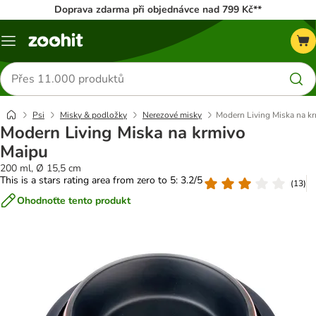
Doprava zdarma při objednávce nad 799 Kč**
Menu
Hledat
produkty
Psi
Misky & podložky
Nerezové misky
Modern Living Miska na k
Modern Living Miska na krmivo
Maipu
200 ml, Ø 15,5 cm
This is a stars rating area from zero to 5: 3.2/5
(
13
)
Ohodnoťte tento produkt