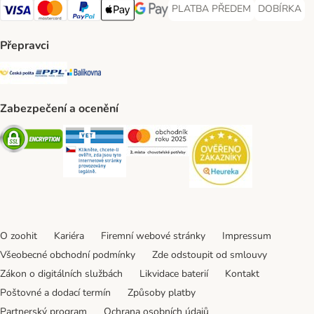
PLATBA PŘEDEM
DOBÍRKA
PLATBA PŘEDEM Payment Met
DOBÍRKA Pa
Visa Payment Method
Mastercard Payment Method
PayPal Payment Method
Apple pay Payment Method
GooglePay Payment Method
Přepravci
Česká pošta Shipping Method
PPL Shipping Method
Balíkovna Shipping Method
Zabezpečení a ocenění
Security
Security
Security
Security
O zoohit
Kariéra
Firemní webové stránky
Impressum
Všeobecné obchodní podmínky
Zde odstoupit od smlouvy
Zákon o digitálních službách
Likvidace baterií
Kontakt
Poštovné a dodací termín
Způsoby platby
Partnerský program
Ochrana osobních údajů