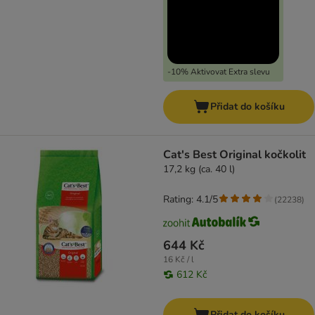
-10% Aktivovat Extra slevu
Přidat do košíku
Cat's Best Original kočkolit
17,2 kg (ca. 40 l)
Rating: 4.1/5
(
22238
)
644 Kč
16 Kč / l
612 Kč
Přidat do košíku