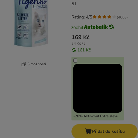
5 l
Rating: 4/5
(
4663
)
169 Kč
34 Kč / l
161 Kč
3 možností
-20% Aktivovat Extra slevu
Přidat do košíku