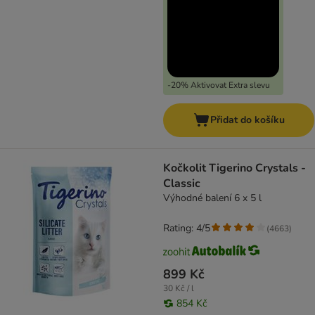
-20% Aktivovat Extra slevu
Přidat do košíku
Kočkolit Tigerino Crystals -
Classic
Výhodné balení 6 x 5 l
Rating: 4/5
(
4663
)
899 Kč
30 Kč / l
854 Kč