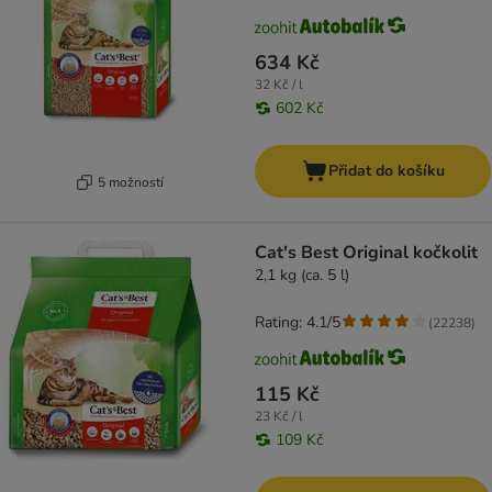
634 Kč
32 Kč / l
602 Kč
Přidat do košíku
5 možností
Cat's Best Original kočkolit
2,1 kg (ca. 5 l)
Rating: 4.1/5
(
22238
)
115 Kč
23 Kč / l
109 Kč