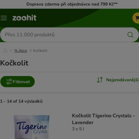
Doprava zdarma při objednávce nad 799 Kč**
Menu
Hledat
produkty
% Akce
Kočkolit
Kočkolit
Nejprodávanější
Filtrovat
1 - 14 of 14 výsledků
product items have been changed
Kočkolit Tigerino Crystals -
Lavender
3 x 5 l