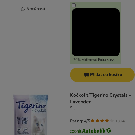
3 možností
-20% Aktivovat Extra slevu
Přidat do košíku
Kočkolit Tigerino Crystals -
Lavender
5 l
Rating: 4/5
(
1094
)