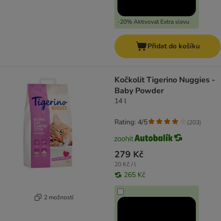
-20% Aktivovat Extra slevu
Přidat do košíku
Kočkolit Tigerino Nuggies -
Baby Powder
14 l
Rating: 4/5
(
203
)
279 Kč
20 Kč / l
265 Kč
2 možností