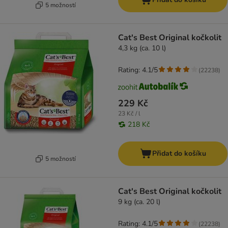
5 možností
Cat's Best Original kočkolit
4,3 kg (ca. 10 l)
Rating: 4.1/5
(
22238
)
229 Kč
23 Kč / l
218 Kč
Přidat do košíku
5 možností
Cat's Best Original kočkolit
9 kg (ca. 20 l)
Rating: 4.1/5
(
22238
)