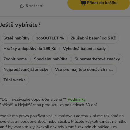
Přidat do košíku
5 možností
Ještě vybíráte?
Stálé nabídky
zooOUTLET %
Zkušební balení od 5 Kč
Hračky a doplňky do 299 Kč
Výhodná balení a sady
Zoohit home
Speciální nabídka
Supermarketové značky
Nejprodávanější značky
Vše pro majitele domácích mazlíčků
Trial weeks
*DC = nezávazně doporučená cena **
Podmínky.
"běžně" = Nejnižší cena produktu za posledních 30 dní.
zoohit má právo používat vaši e-mailovou adresu k přímé reklamě na
své vlastní podobné zboží nebo služby. Můžete kdykoli vznést námitku,
aniž by vám vznikly jakékoli náklady kromě základních nákladů za