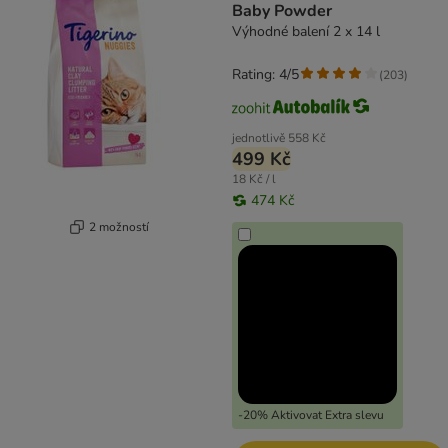
Baby Powder
Výhodné balení 2 x 14 l
Rating: 4/5
(
203
)
jednotlivě
558 Kč
499 Kč
18 Kč / l
474 Kč
2 možností
-20% Aktivovat Extra slevu