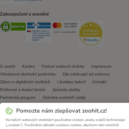
Zabezpečení a ocenění
Security
Security
Security
Security
O zoohit
Kariéra
Firemní webové stránky
Impressum
Všeobecné obchodní podmínky
Zde odstoupit od smlouvy
Zákon o digitálních službách
Likvidace baterií
Kontakt
Poštovné a dodací termín
Způsoby platby
Partnerský program
Ochrana osobních údajů
Ochrana osobních údajů
Prohlášení o přístupnosti
Pomozte nám zlepšovat zoohit.cz!
© zooplus SE
2026
Na našich webových stránkách používáme cookies, pixely a další technologie
(„cookies“). Používáme základní soubory cookies, abychom vám umožnili