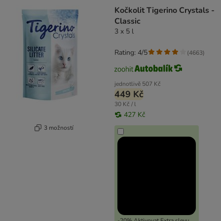
Kočkolit Tigerino Crystals -
Classic
3 x 5 l
Rating: 4/5
(
4663
)
jednotlivě
507 Kč
449 Kč
30 Kč / l
427 Kč
3 možností
-20% Aktivovat Extra slevu