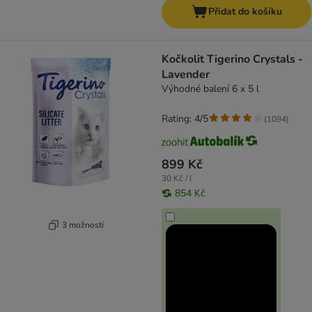
Přidat do košíku
Kočkolit Tigerino Crystals -
Lavender
Výhodné balení 6 x 5 l
Rating: 4/5
(
1094
)
899 Kč
30 Kč / l
854 Kč
3 možností