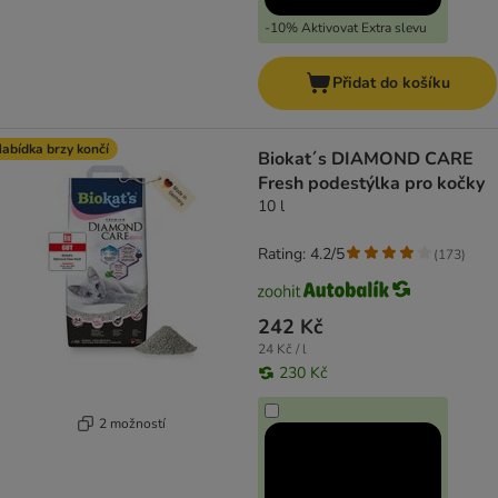
-10% Aktivovat Extra slevu
Přidat do košíku
abídka brzy končí
Biokat´s DIAMOND CARE
Fresh podestýlka pro kočky
10 l
Rating: 4.2/5
(
173
)
242 Kč
24 Kč / l
230 Kč
2 možností