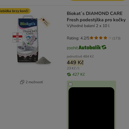
abídka brzy končí
Biokat´s DIAMOND CARE
Fresh podestýlka pro kočky
Výhodné balení 2 x 10 l
Rating: 4.2/5
(
173
)
jednotlivě
484 Kč
449 Kč
23 Kč / l
427 Kč
2 možností