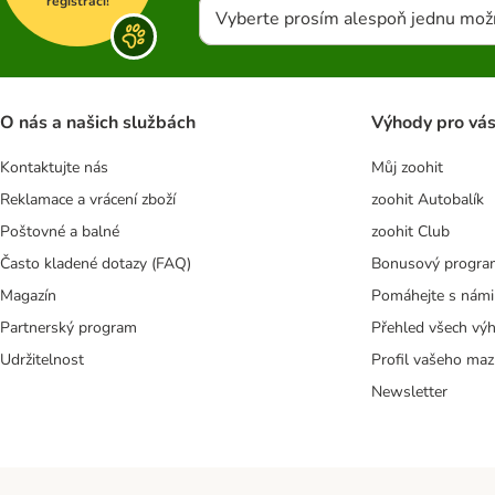
registraci!
Vyberte prosím alespoň jednu mož
O nás a našich službách
Výhody pro vá
Kontaktujte nás
Můj zoohit
Reklamace a vrácení zboží
zoohit Autobalík
Poštovné a balné
zoohit Club
Často kladené dotazy (FAQ)
Bonusový progra
Magazín
Pomáhejte s námi
Partnerský program
Přehled všech vý
Udržitelnost
Profil vašeho maz
Newsletter