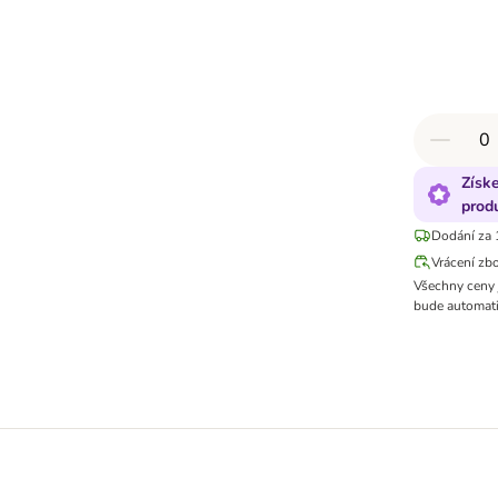
Získ
prod
Dodání za 
Vrácení zb
Všechny ceny 
bude automati