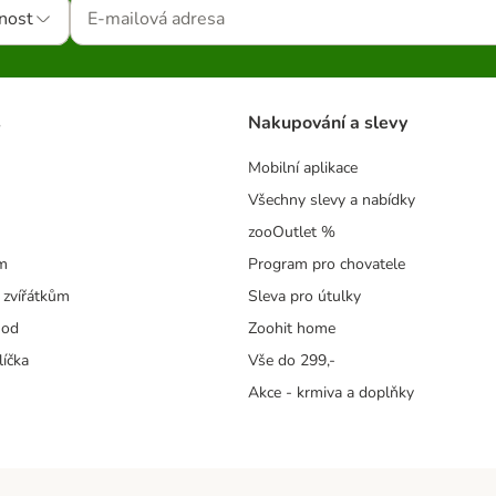
nost
s
Nakupování a slevy
Mobilní aplikace
Všechny slevy a nabídky
zooOutlet %
m
Program pro chovatele
 zvířátkům
Sleva pro útulky
hod
Zoohit home
líčka
Vše do 299,-
Akce - krmiva a doplňky