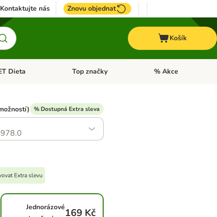
Kontaktujte nás
Znovu objednat
Košík
ET Dieta
Top značky
% Akce
t menu: Koně
Otevřít menu: + VET Dieta
Otevřít menu: Top znač
možností)
% Dostupná Extra sleva
978.0
ovat Extra slevu
Jednorázové
169 Kč