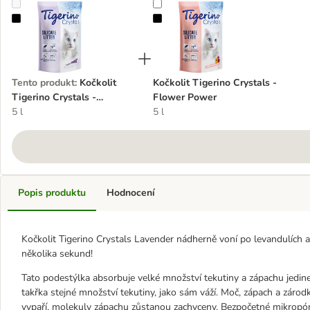
Kočkolit Tigerino Crystals - Lavender
Kočkolit Tigerino Crystals - Flow
Tento produkt
:
Kočkolit
Kočkolit Tigerino Crystals -
Tigerino Crystals -
Flower Power
Lavender
5 l
5 l
Popis produktu
Hodnocení
Kočkolit Tigerino Crystals Lavender nádherně voní po levandulích 
několika sekund!
Tato podestýlka absorbuje velké množství tekutiny a zápachu jedin
takřka stejné množství tekutiny, jako sám váží. Moč, zápach a záro
vypaří, molekuly zápachu zůstanou zachyceny. Bezpočetné mikropóry 