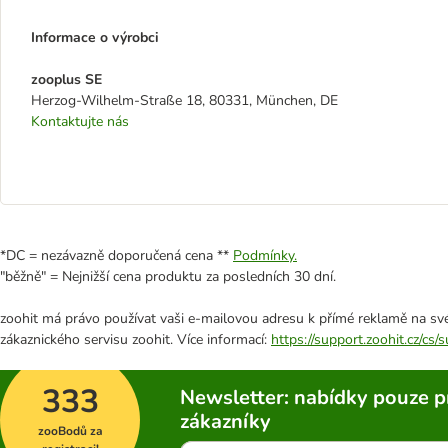
Informace o výrobci
zooplus SE
Herzog-Wilhelm-Straße 18, 80331, München, DE
Kontaktujte nás
*DC = nezávazně doporučená cena **
Podmínky.
"běžně" = Nejnižší cena produktu za posledních 30 dní.
zoohit má právo používat vaši e-mailovou adresu k přímé reklamě na své
zákaznického servisu zoohit. Více informací:
https://support.zoohit.cz/cs
333
Newsletter: nabídky pouze p
zákazníky
zooBodů za