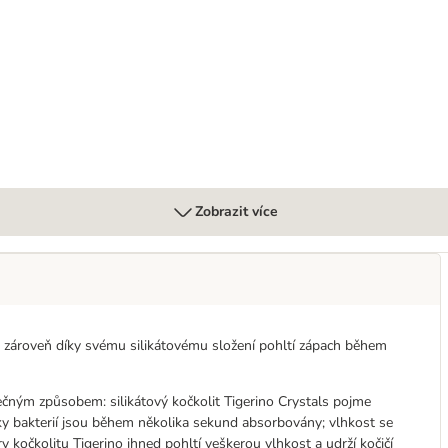
er Power
Zobrazit více
a zároveň díky svému silikátovému složení pohltí zápach během
ečným způsobem: silikátový kočkolit Tigerino Crystals pojme
dky bakterií jsou během několika sekund absorbovány; vlhkost se
kočkolitu Tigerino ihned pohltí veškerou vlhkost a udrží kočičí