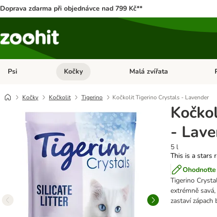
Doprava zdarma při objednávce nad 799 Kč**
Psi
Kočky
Malá zvířata
Otevřít menu: Psi
Otevřít menu: Kočky
Ote
Kočky
Kočkolit
Tigerino
Kočkolit Tigerino Crystals - Lavender
Kočkol
- Lav
5 l
This is a stars 
Ohodnoťte 
Tigerino Crysta
extrémně savá, 
zastaví zápach