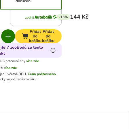
doručení
144 Kč
-15%
Přidat
Přidat
do
do
košíku
košíku
ejte 7 zooBodů za tento
ukt
1-3 pracovní dny
více zde
oží
více zde
jsou včetně DPH.
Cena poštovného
cky vypočítaná v košíku.