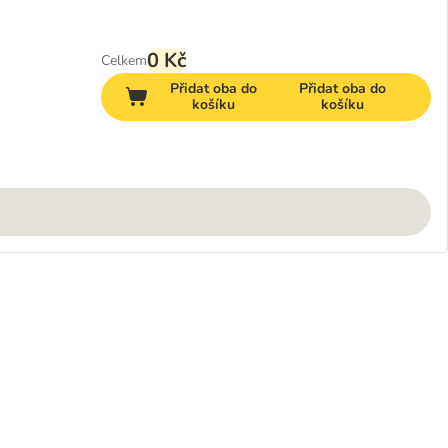
0 Kč
Celkem
Přidat oba do
Přidat oba do
košíku
košíku