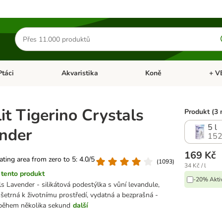
Hledat
produkty
Ptáci
Akvaristika
Koně
+ V
vřít menu: Malá zvířata
Otevřít menu: Ptáci
Otevřít menu: Akvaristika
Otevří
it Tigerino Crystals
Produkt (3 
5 l
ender
152
169 Kč
rating area from zero to 5: 4.0/5
(
1093
)
34 Kč / l
tento produkt
-20% Aktiv
ls Lavender - silikátová podestýlka s vůní levandule,
šetrná k životnímu prostředí, vydatná a bezprašná -
 během několika sekund
další