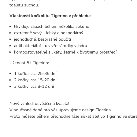
toaletu suchou.
Vlastnosti kočkolitu Tigerino v přehledu:
likviduje zápach během několika sekund
extrémně savý - lehký a hospodárný
jednoduché, bezprašné použití
antibakteriální - uzavře zárodky v jádru
kompostovatelné silikáty, šetrné k životnímu prostředí
Užitnost 5 l Tigerino:
1 kočka: cca 25-35 dní
2 kočky: cca 15-20 dní
3 kočky: cca 8-12 dní
Nový vzhled, osvědčená kvalita!
V současné době pro vás upravujeme design Tigerina.
Proto můžete během přechodné fáze získat stelivo Tigerino ve sta