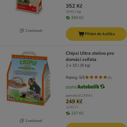
352 Kč
24 Kč / kg
334 Kč
2 možností
Přidat do košíku
Chipsi Ultra stelivo pro
domácí zvířata
2 x 10 l (9 kg)
Rating: 5/5
(
5
)
jednotlivě
278 Kč
249 Kč
13 Kč / l
237 Kč
2 možností