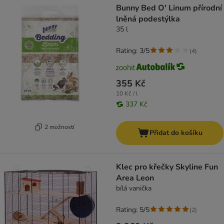
Bunny Bed O' Linum přírodní
lněná podestýlka
35 l
Rating: 3/5
(
4
)
355 Kč
10 Kč / l
337 Kč
2 možností
Přidat do košíku
Klec pro křečky Skyline Fun
Area Leon
bílá vanička
Rating: 5/5
(
2
)