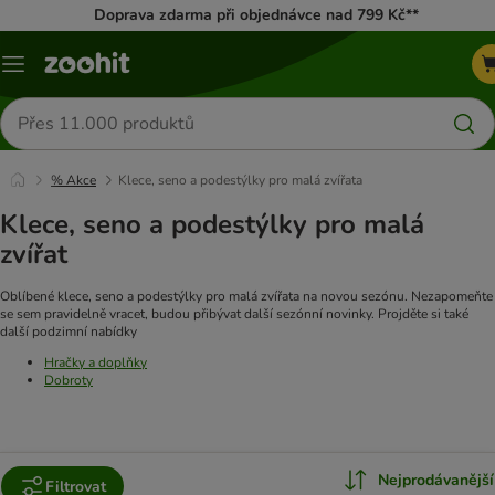
Doprava zdarma při objednávce nad 799 Kč**
Menu
Hledat
produkty
% Akce
Klece, seno a podestýlky pro malá zvířata
Klece, seno a podestýlky pro malá
zvířat
Oblíbené klece, seno a podestýlky pro malá zvířata na novou sezónu. Nezapomeňte
se sem pravidelně vracet, budou přibývat další sezónní novinky.
Projděte si také
další podzimní nabídky
Hračky a doplňky
Dobroty
Nejprodávanější
Filtrovat