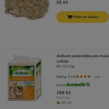
55 Kč
Přidat do košíku
Anibest podestýlka pro malá
zvířata
60 l (3,2 kg)
Rating: 4.1/5
(
44
)
169 Kč
53 Kč / kg
161 Kč