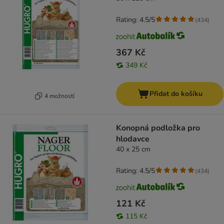
Rating: 4.5/5
(
434
)
367 Kč
349 Kč
Přidat do košíku
4 možností
Konopná podložka pro
hlodavce
40 x 25 cm
Rating: 4.5/5
(
434
)
121 Kč
115 Kč