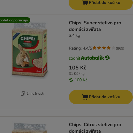
Přidat do košíku
oohit doporučuje
Chipsi Super stelivo pro
domácí zvířata
3,4 kg
Rating: 4.4/5
(
869
)
105 Kč
31 Kč / kg
100 Kč
2 možností
Přidat do košíku
Chipsi Citrus stelivo pro
domácí zvířata