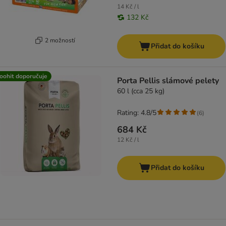
14 Kč / l
132 Kč
2 možností
Přidat do košíku
oohit doporučuje
Porta Pellis slámové pelety
60 l (cca 25 kg)
Rating: 4.8/5
(
6
)
684 Kč
12 Kč / l
Přidat do košíku