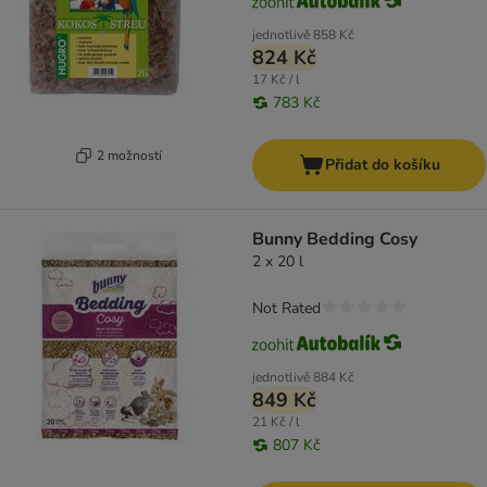
jednotlivě
858 Kč
824 Kč
17 Kč / l
783 Kč
2 možností
Přidat do košíku
Bunny Bedding Cosy
2 x 20 l
Not Rated
jednotlivě
884 Kč
849 Kč
21 Kč / l
807 Kč