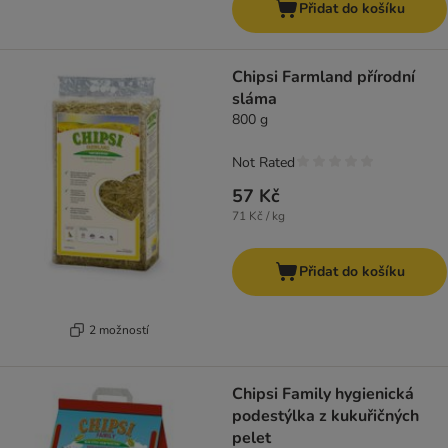
Přidat do košíku
Chipsi Farmland přírodní
sláma
800 g
Not Rated
57 Kč
71 Kč / kg
Přidat do košíku
2 možností
Chipsi Family hygienická
podestýlka z kukuřičných
pelet