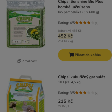
Chipsi Sunshine Bio Plus
horské luční seno
bio pampeliška (3 x 600 g)
Rating: 4/5
(
1
)
jednotlivě
486 Kč
452 Kč
251 Kč / kg
Přidat do košíku
2 možností
Chipsi kukuřičný granulát
10 l (ca. 4,5 kg)
Rating: 3/5
(
2
)
215 Kč
22 Kč / l