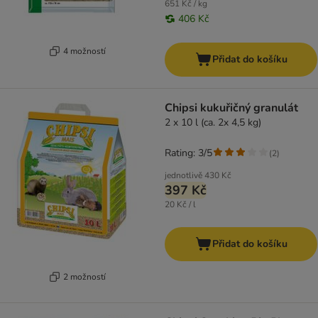
651 Kč / kg
406 Kč
4 možností
Přidat do košíku
Chipsi kukuřičný granulát
2 x 10 l (ca. 2x 4,5 kg)
Rating: 3/5
(
2
)
jednotlivě
430 Kč
397 Kč
20 Kč / l
Přidat do košíku
2 možností