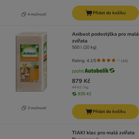
Přidat do košíku
4 možností
Anibest podestýlka pro malá
zvířata
500 l (20 kg)
Rating: 4.1/5
(
44
)
879 Kč
44 Kč / kg
835 Kč
3 možností
Přidat do košíku
TIAKI klec pro malá zvířata