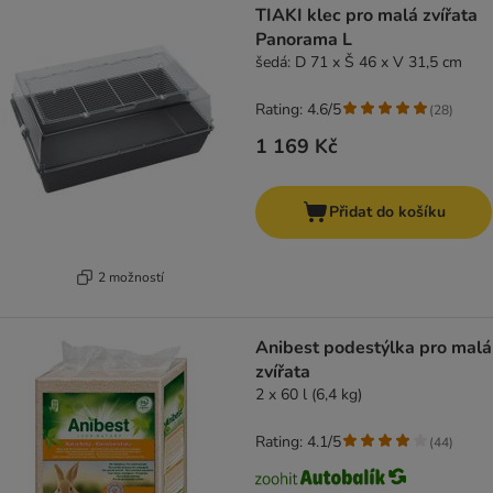
TIAKI klec pro malá zvířata
Panorama L
šedá: D 71 x Š 46 x V 31,5 cm
Rating: 4.6/5
(
28
)
1 169 Kč
Přidat do košíku
2 možností
Anibest podestýlka pro malá
zvířata
2 x 60 l (6,4 kg)
Rating: 4.1/5
(
44
)