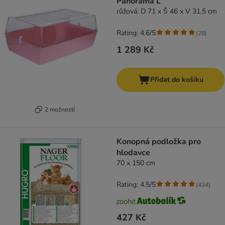
Panorama L
růžová: D 71 x Š 46 x V 31,5 cm
Rating: 4.6/5
(
28
)
1 289 Kč
Přidat do košíku
2 možností
Konopná podložka pro
hlodavce
70 x 150 cm
Rating: 4.5/5
(
434
)
427 Kč