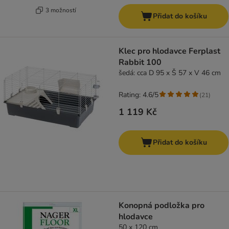
3 možností
Přidat do košíku
Klec pro hlodavce Ferplast
Rabbit 100
šedá: cca D 95 x Š 57 x V 46 cm
Rating: 4.6/5
(
21
)
1 119 Kč
Přidat do košíku
Konopná podložka pro
hlodavce
50 x 120 cm