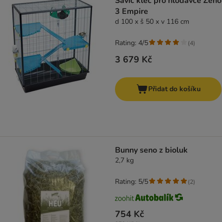
Savic klec pro hlodavce Zeno
3 Empire
d 100 x š 50 x v 116 cm
Rating: 4/5
(
4
)
3 679 Kč
Přidat do košíku
Bunny seno z bioluk
2,7 kg
Rating: 5/5
(
2
)
754 Kč