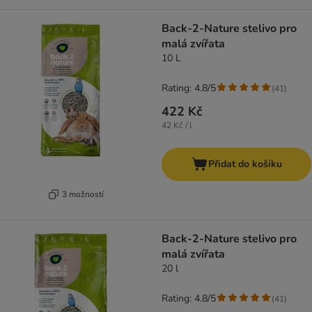
Back-2-Nature stelivo pro
malá zvířata
10 L
Rating: 4.8/5
(
41
)
422 Kč
42 Kč / l
Přidat do košíku
3 možností
Back-2-Nature stelivo pro
malá zvířata
20 l
Rating: 4.8/5
(
41
)