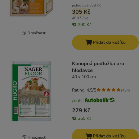
jednotlivě
338 Kč
305 Kč
48 Kč / kg
290 Kč
3 možností
Přidat do košíku
Konopná podložka pro
hlodavce
40 x 100 cm
Rating: 4.5/5
(
434
)
279 Kč
265 Kč
Přidat do košíku
4 možností