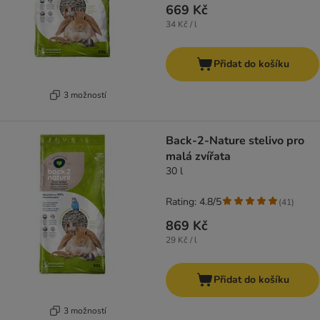
669 Kč
34 Kč / l
Přidat do košíku
3 možností
Back-2-Nature stelivo pro
malá zvířata
30 l
Rating: 4.8/5
(
41
)
869 Kč
29 Kč / l
Přidat do košíku
3 možností