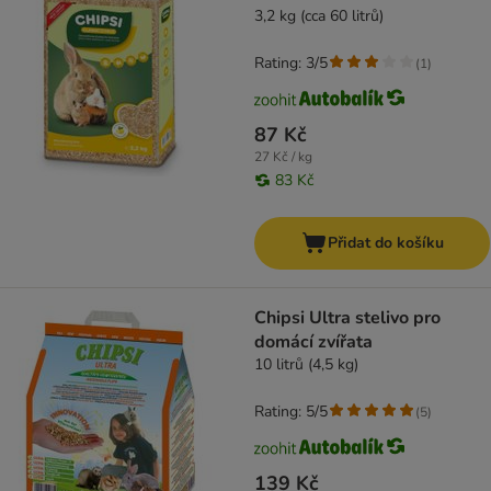
3,2 kg (cca 60 litrů)
Rating: 3/5
(
1
)
87 Kč
27 Kč / kg
83 Kč
Přidat do košíku
Chipsi Ultra stelivo pro
domácí zvířata
10 litrů (4,5 kg)
Rating: 5/5
(
5
)
139 Kč