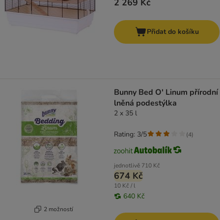
2 269 Kč
Přidat do košíku
Bunny Bed O' Linum přírodní
lněná podestýlka
2 x 35 l
Rating: 3/5
(
4
)
jednotlivě
710 Kč
674 Kč
10 Kč / l
640 Kč
2 možností