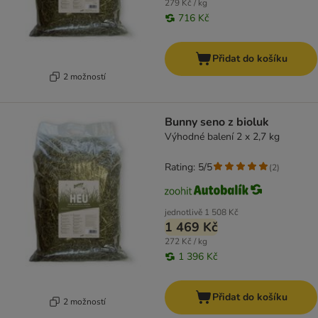
279 Kč / kg
716 Kč
Přidat do košíku
2 možností
Bunny seno z bioluk
Výhodné balení 2 x 2,7 kg
Rating: 5/5
(
2
)
jednotlivě
1 508 Kč
1 469 Kč
272 Kč / kg
1 396 Kč
Přidat do košíku
2 možností