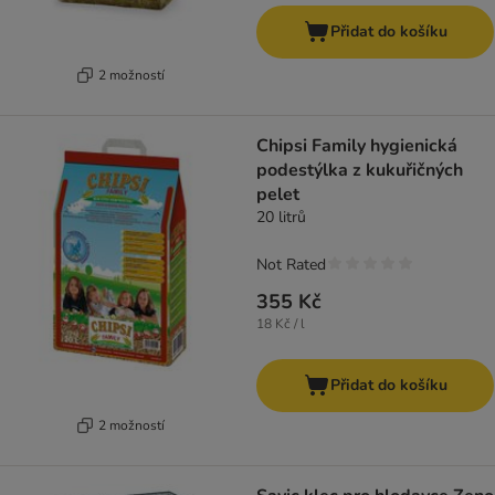
Přidat do košíku
2 možností
Chipsi Family hygienická
podestýlka z kukuřičných
pelet
20 litrů
Not Rated
355 Kč
18 Kč / l
Přidat do košíku
2 možností