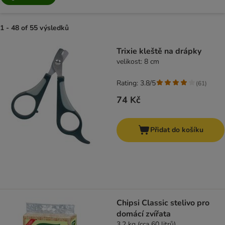
1 - 48 of 55 výsledků
product items have been changed
Trixie kleště na drápky
velikost: 8 cm
Rating: 3.8/5
(
61
)
74 Kč
Přidat do košíku
Chipsi Classic stelivo pro
domácí zvířata
3,2 kg (cca 60 litrů)