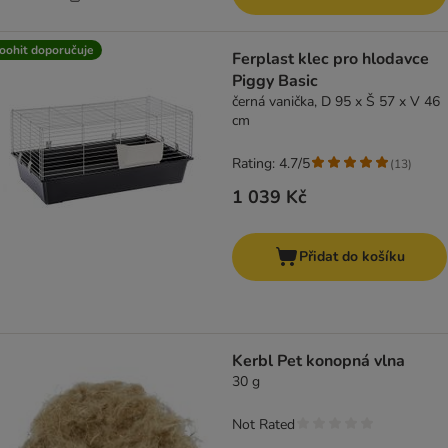
oohit doporučuje
Ferplast klec pro hlodavce
Piggy Basic
černá vanička, D 95 x Š 57 x V 46
cm
Rating: 4.7/5
(
13
)
1 039 Kč
Přidat do košíku
Kerbl Pet konopná vlna
30 g
Not Rated