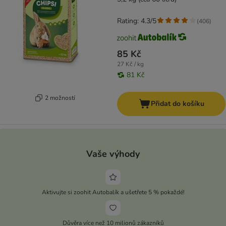
Rating: 4.3/5
(
406
)
85 Kč
27 Kč / kg
81 Kč
2 možností
Přidat do košíku
Vaše výhody
Aktivujte si zoohit Autobalík a ušetřete 5 % pokaždé!
Důvěra více než 10 milionů zákazníků