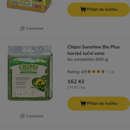
Přidat do košíku
2 možností
Chipsi Sunshine Bio Plus
horské luční seno
bio pampeliška (600 g)
Rating: 4/5
(
1
)
162 Kč
270 Kč / kg
Přidat do košíku
2 možností