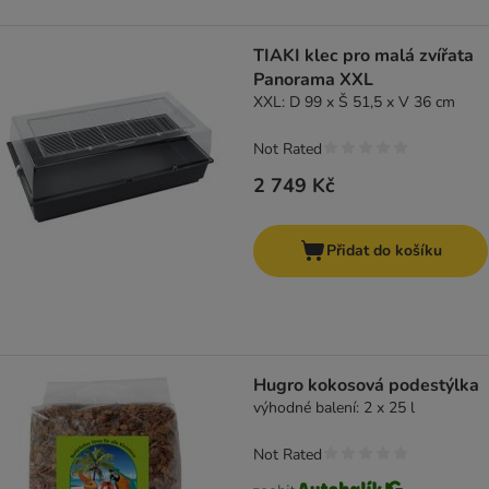
TIAKI klec pro malá zvířata
Panorama XXL
XXL: D 99 x Š 51,5 x V 36 cm
Not Rated
2 749 Kč
Přidat do košíku
Hugro kokosová podestýlka
výhodné balení: 2 x 25 l
Not Rated