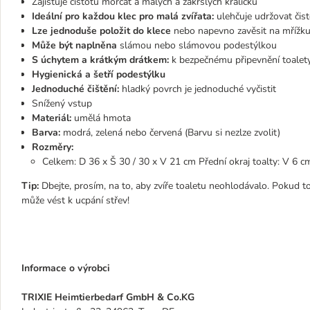
Zajišťuje čistotu morčat a malých a zakrslých králíčků
Ideální pro každou klec pro malá zvířata:
ulehčuje udržovat čist
Lze jednoduše položit do klece
nebo napevno zavěsit na mřížku
Může být naplněna
slámou nebo slámovou podestýlkou
S úchytem a krátkým drátkem:
k bezpečnému připevnění toalety
Hygienická a šetří podestýlku
Jednoduché čištění:
hladký povrch je jednoduché vyčistit
Snížený vstup
Materiál:
umělá hmota
Barva:
modrá, zelená nebo červená (Barvu si nezlze zvolit)
Rozměry:
Celkem: D 36 x Š 30 / 30 x V 21 cm Přední okraj toalty: V 6 c
Tip:
Dbejte, prosím, na to, aby zvíře toaletu neohlodávalo. Pokud tom
může vést k ucpání střev!
Informace o výrobci
TRIXIE Heimtierbedarf GmbH & Co.KG