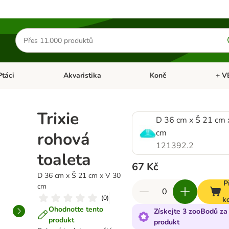
Hledat
produkty
Ptáci
Akvaristika
Koně
+ V
vřít menu: Malá zvířata
Otevřít menu: Ptáci
Otevřít menu: Akvaristika
Otevří
Trixie
D 36 cm x Š 21 cm 
cm
rohová
121392.2
toaleta
67 Kč
D 36 cm x Š 21 cm x V 30
P
cm
(
0
)
k
Ohodnoťte tento
Získejte 3 zooBodů za
produkt
produkt