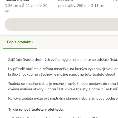
rohová toaleta
hlodavce
320
D 36 cm x Š 21 cm x V 30
pro králíky, 250 ml, Ø 11 cm
cm
Popis produktu
Zajišťuje čistotu drobných zvířat, hygienická a lehce se udržuje čistá.
I v přírodě mají malá zvířata místečka, na kterých vykonávají svoji
králíčků, pokud ne všechny, je možné naučit na tuto toaletu chodit.
Toaleta se snadno čistí a je možné ji zavěsit nebo postavit do rohu 
dvěma malými otvory v horní části okraje toalety a připevní se k mří
Rohová toaleta může být naplněna slámou nebo slámovou podestýlko
Trixie rohová toaleta v přehledu: