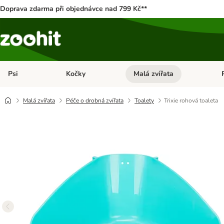
Doprava zdarma při objednávce nad 799 Kč**
Psi
Kočky
Malá zvířata
Otevřít menu: Psi
Otevřít menu: Kočky
Ote
Malá zvířata
Péče o drobná zvířata
Toalety
Trixie rohová toaleta