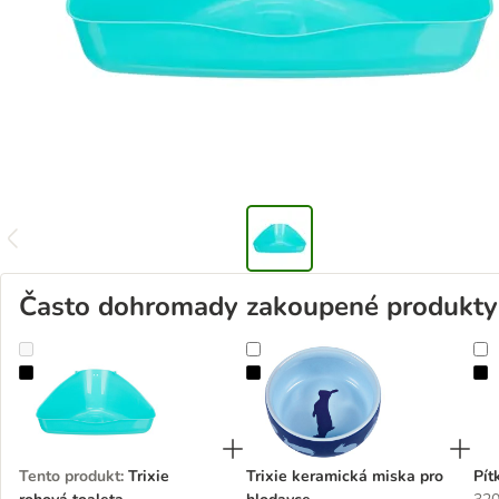
Často dohromady zakoupené produkty
Trixie rohová toaleta
Trixie keramická miska pro hlodavc
P
Tento produkt
:
Trixie
Trixie keramická miska pro
Pít