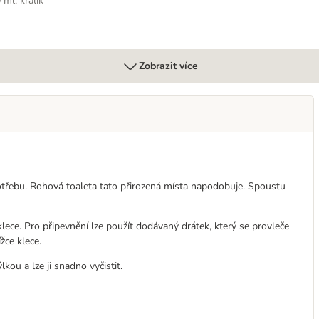
 ml, králík
Zobrazit více
 potřebu. Rohová toaleta tato přirozená místa napodobuje. Spoustu
klece. Pro připevnění lze použít dodávaný drátek, který se provleče
žce klece.
u a lze ji snadno vyčistit.