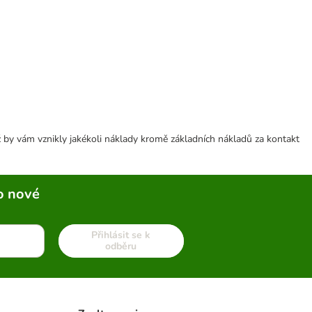
 by vám vznikly jakékoli náklady kromě základních nákladů za kontakt
o nové
Přihlásit se k
odběru