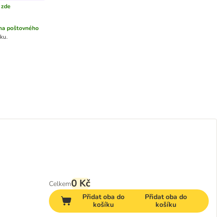
 zde
na poštovného
ku.
0 Kč
Celkem
Přidat oba do
Přidat oba do
košíku
košíku