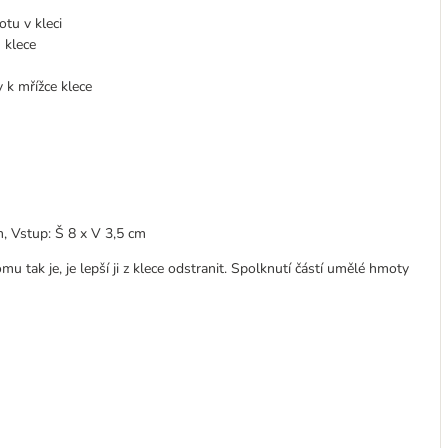
otu v kleci
 klece
 k mřížce klece
m, Vstup: Š 8 x V 3,5 cm
u tak je, je lepší ji z klece odstranit. Spolknutí částí umělé hmoty