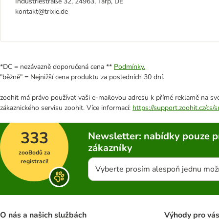
Industriestraße 32, 24963, Tarp, DE
kontakt@trixie.de
*DC = nezávazně doporučená cena **
Podmínky.
"běžně" = Nejnižší cena produktu za posledních 30 dní.
zoohit má právo používat vaši e-mailovou adresu k přímé reklamě na své
zákaznického servisu zoohit. Více informací:
https://support.zoohit.cz/cs
333
Newsletter: nabídky pouze p
zákazníky
zooBodů za
registraci!
Vyberte prosím alespoň jednu mož
O nás a našich službách
Výhody pro vá