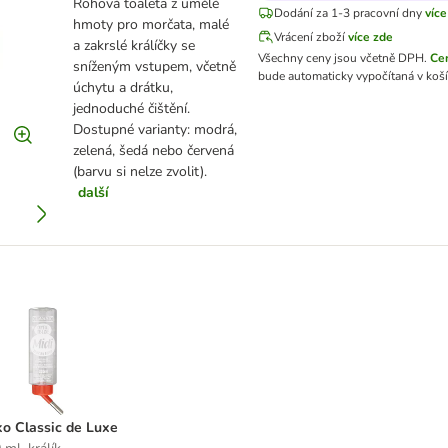
Rohová toaleta z umělé
Dodání za 1-3 pracovní dny
více
hmoty pro morčata, malé
Vrácení zboží
více zde
a zakrslé králíčky se
Všechny ceny jsou včetně DPH.
Ce
sníženým vstupem, včetně
bude automaticky vypočítaná v koší
úchytu a drátku,
jednoduché čištění.
Dostupné varianty: modrá,
zelená, šedá nebo červená
(barvu si nelze zvolit).
další
e
ítko Classic de Luxe
ko Classic de Luxe