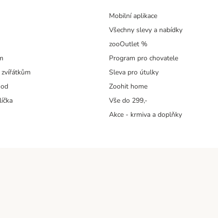
Mobilní aplikace
Všechny slevy a nabídky
zooOutlet %
m
Program pro chovatele
 zvířátkům
Sleva pro útulky
hod
Zoohit home
líčka
Vše do 299,-
Akce - krmiva a doplňky