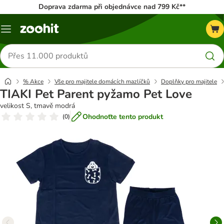
Doprava zdarma při objednávce nad 799 Kč**
Menu
Hledat
produkty
% Akce
Vše pro majitele domácích mazlíčků
Doplňky pro majitele
TIAKI Pet Parent pyžamo Pet Love
velikost S, tmavě modrá
Ohodnoťte tento produkt
(
0
)