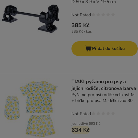
D 50 x Š 9 x V 19,5 cm
Not Rated
385 Kč
385 Kč / kus
Přidat do košíku
TIAKI pyžamo pro psy a
jejich rodiče, citronová barva
Pyžamo pro psí rodiče velikost M
+ tričko pro psa M: délka zad 30
cm
Not Rated
jednotlivě
693 Kč
634 Kč