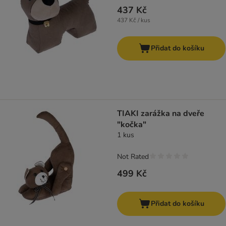
437 Kč
437 Kč / kus
Přidat do košíku
TIAKI zarážka na dveře
"kočka"
1 kus
Not Rated
499 Kč
Přidat do košíku