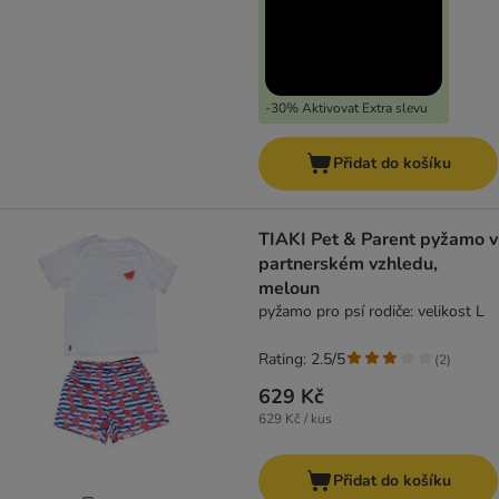
-30% Aktivovat Extra slevu
Přidat do košíku
TIAKI Pet & Parent pyžamo v
partnerském vzhledu,
meloun
pyžamo pro psí rodiče: velikost L
Rating: 2.5/5
(
2
)
629 Kč
629 Kč / kus
Přidat do košíku