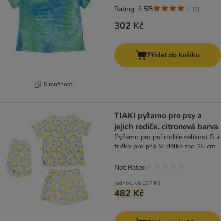
Rating: 3.5/5
(
2
)
302 Kč
Přidat do košíku
5 možností
TIAKI pyžamo pro psy a
jejich rodiče, citronová barva
Pyžamo pro psí rodiče velikost S +
tričko pro psa S: délka zad 25 cm
Not Rated
jednotlivě
537 Kč
482 Kč