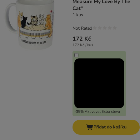
Measure My Love By The
Cat"
1 kus
Not Rated
172 Kč
172 Kč / kus
-35% Aktivovat Extra slevu
Přidat do košíku