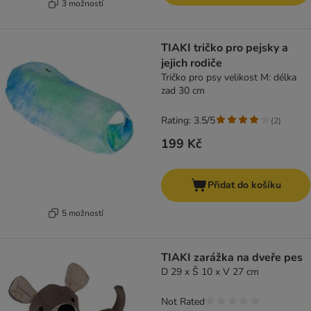
3 možností
TIAKI tričko pro pejsky a
jejich rodiče
Tričko pro psy velikost M: délka
zad 30 cm
Rating: 3.5/5
(
2
)
199 Kč
Přidat do košíku
5 možností
TIAKI zarážka na dveře pes
D 29 x Š 10 x V 27 cm
Not Rated