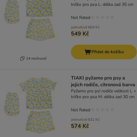
tričko pro psa L: délka zad 35 cm
Not Rated
jednotlivě
604 Kč
549 Kč
Přidat do košíku
14 možností
TIAKI pyžamo pro psy a
jejich rodiče, citronová barva
Pyžamo pro psí rodiče velikost L +
tričko pro psa M: délka zad 30 cm
Not Rated
jednotlivě
631 Kč
574 Kč