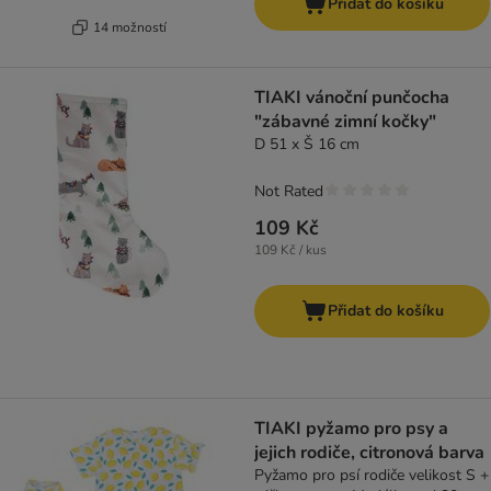
Přidat do košíku
14 možností
TIAKI vánoční punčocha
"zábavné zimní kočky"
D 51 x Š 16 cm
Not Rated
109 Kč
109 Kč / kus
Přidat do košíku
TIAKI pyžamo pro psy a
jejich rodiče, citronová barva
Pyžamo pro psí rodiče velikost S +