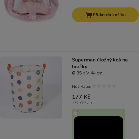
Přidat do košíku
Superman úložný koš na
hračky
Ø 35 x V 44 cm
Not Rated
177 Kč
177 Kč / kus