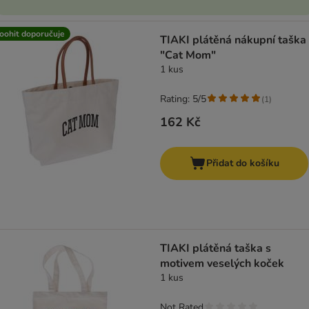
oohit doporučuje
TIAKI plátěná nákupní taška
"Cat Mom"
1 kus
Rating: 5/5
(
1
)
162 Kč
Přidat do košíku
TIAKI plátěná taška s
motivem veselých koček
1 kus
Not Rated