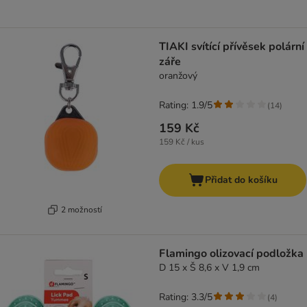
TIAKI svítící přívěsek polární
záře
oranžový
Rating: 1.9/5
(
14
)
159 Kč
159 Kč / kus
Přidat do košíku
2 možností
Flamingo olizovací podložka
D 15 x Š 8,6 x V 1,9 cm
Rating: 3.3/5
(
4
)