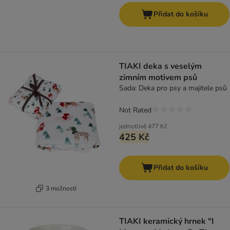
Přidat do košíku
TIAKI deka s veselým
zimním motivem psů
Sada: Deka pro psy a majitele psů
Not Rated
jednotlivě
477 Kč
425 Kč
Přidat do košíku
3 možností
TIAKI keramický hrnek "I