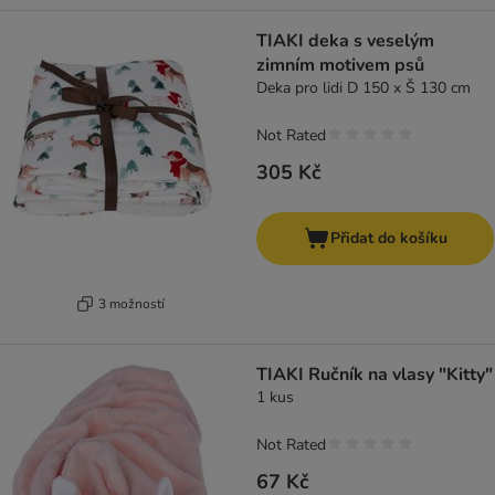
TIAKI deka s veselým
zimním motivem psů
Deka pro lidi D 150 x Š 130 cm
Not Rated
305 Kč
Přidat do košíku
3 možností
TIAKI Ručník na vlasy "Kitty"
1 kus
Not Rated
67 Kč