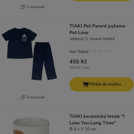
2 možností
TIAKI Pet Parent pyžamo
Pet Love
velikost S, tmavě modrá
Not Rated
455 Kč
455 Kč / kus
Přidat do košíku
3 možností
TIAKI keramický hrnek "I
Love You Long Time"
Ø 9 x V 10 cm