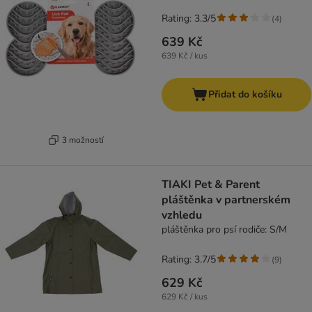
Rating: 3.3/5
(
4
)
639 Kč
639 Kč / kus
Přidat do košíku
3 možností
TIAKI Pet & Parent
pláštěnka v partnerském
vzhledu
pláštěnka pro psí rodiče: S/M
Rating: 3.7/5
(
9
)
629 Kč
629 Kč / kus