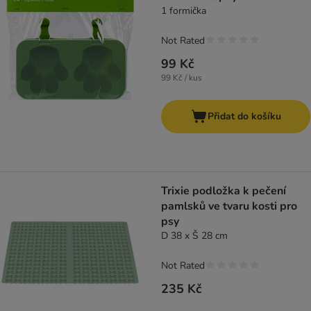
1 formička
Not Rated
99 Kč
99 Kč / kus
Přidat do košíku
Trixie podložka k pečení
pamlsků ve tvaru kosti pro
psy
D 38 x Š 28 cm
Not Rated
235 Kč