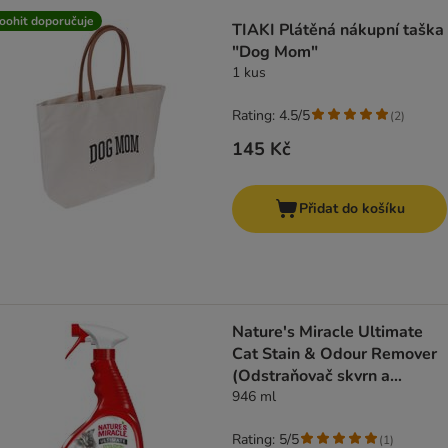
product items have been changed
oohit doporučuje
TIAKI Plátěná nákupní taška
"Dog Mom"
1 kus
Rating: 4.5/5
(
2
)
145 Kč
Přidat do košíku
Nature's Miracle Ultimate
Cat Stain & Odour Remover
(Odstraňovač skvrn a
zápachu)
946 ml
Rating: 5/5
(
1
)