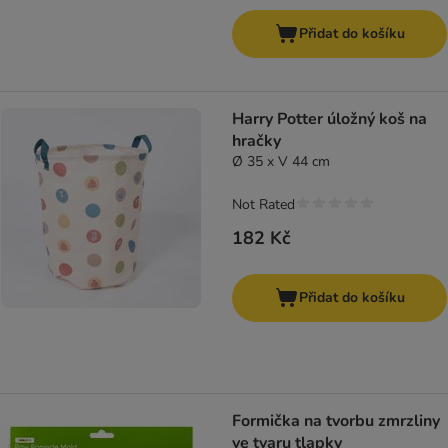
Přidat do košíku
Harry Potter úložný koš na
hračky
Ø 35 x V 44 cm
Not Rated
182 Kč
Přidat do košíku
Formička na tvorbu zmrzliny
ve tvaru tlapky