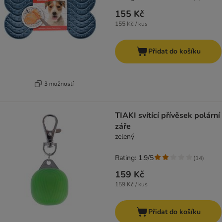
155 Kč
155 Kč / kus
Přidat do košíku
3 možností
TIAKI svítící přívěsek polární
záře
zelený
Rating: 1.9/5
(
14
)
159 Kč
159 Kč / kus
Přidat do košíku