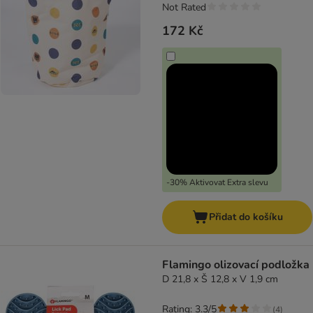
Not Rated
172 Kč
-30% Aktivovat Extra slevu
Přidat do košíku
Flamingo olizovací podložka
D 21,8 x Š 12,8 x V 1,9 cm
Rating: 3.3/5
(
4
)