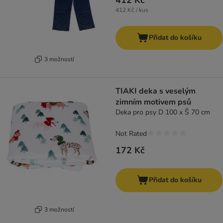
412 Kč
412 Kč / kus
Přidat do košíku
3 možností
TIAKI deka s veselým
zimním motivem psů
Deka pro psy D 100 x Š 70 cm
Not Rated
172 Kč
Přidat do košíku
3 možností