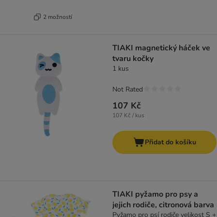
2 možností
TIAKI magnetický háček ve
tvaru kočky
1 kus
Not Rated
107 Kč
107 Kč / kus
Přidat do košíku
TIAKI pyžamo pro psy a
jejich rodiče, citronová barva
Pyžamo pro psí rodiče velikost S +