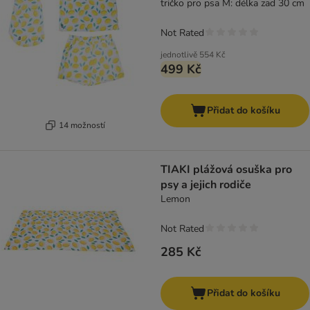
tričko pro psa M: délka zad 30 cm
Not Rated
jednotlivě
554 Kč
499 Kč
Přidat do košíku
14 možností
TIAKI plážová osuška pro
psy a jejich rodiče
Lemon
Not Rated
285 Kč
Přidat do košíku