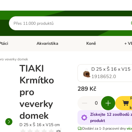
Hledat
produkty
Ptáci
Akvaristika
Koně
+ V
vřít menu: Malá zvířata
Otevřít menu: Ptáci
Otevřít menu: Akvaristika
Otevří
pro veverky domek
TIAKI
D 25 x Š 16 x V15
1918652.0
Krmítko
289 Kč
pro
veverky
k
domek
Získejte 12 zooBodů 
produkt
D 25 x Š 16 x V15 cm
Dodání za 1-3 pracovní dny
víc
(
0
)