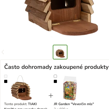
Často dohromady zakoupené produkty
TIAKI Krmítko pro veverky domek
JR Garden "Veverčin mls"
Tento produkt
:
TIAKI
JR Garden "Veverčin mls"