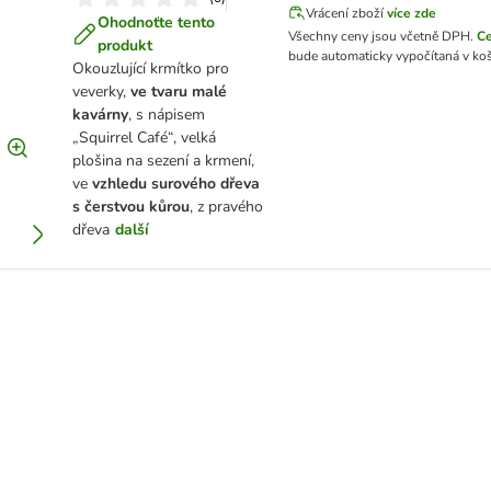
Vrácení zboží
více zde
Ohodnoťte tento
Všechny ceny jsou včetně DPH.
C
produkt
bude automaticky vypočítaná v koš
Okouzlující krmítko pro
veverky,
ve tvaru malé
kavárny
, s nápisem
„Squirrel Café“, velká
plošina na sezení a krmení,
ve
vzhledu surového dřeva
s čerstvou kůrou
, z pravého
dřeva
další