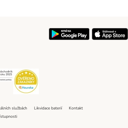
y
Security
Security
tálních službách
Likvidace baterií
Kontakt
ístupnosti