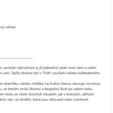
sný vzhled
___________________
, protože výjimečným je již jedinečný vztah mezi vámi a vaším
en vám. Spíše chceme být s TIAKI součástí vašeho každodenního
 okamžiku vašeho miláčka: na hračce, kterou okusuje, na misce,
hu, ve kterém stráví šťastný a bezpečný život po vašem boku.
em boku ve všech životních situacích: jak v krásných, zářných
ost, tak i ve chvílích, které jsou oklované nebo roztrhané.