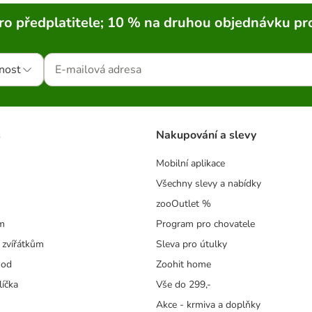
ro předplatitele; 10 % na druhou objednávku pr
nost
s
Nakupování a slevy
Mobilní aplikace
Všechny slevy a nabídky
zooOutlet %
m
Program pro chovatele
 zvířátkům
Sleva pro útulky
hod
Zoohit home
líčka
Vše do 299,-
Akce - krmiva a doplňky