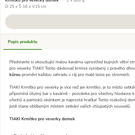
Krmítko pro veverky domek
2 x 600 g
D 25 x Š 16 x V15 cm
Popis produktu
Představte si okouzlující malou kavárnu uprostřed bujných větví st
pro veverky TIAKI! Tento dávkovač krmiva vyrobený z pravého dřev
kůrou
promění každou zahradu v ráj pro malé lezce po stromech.
TIAKI Krmítko pro veverky je více než jen krmítko; je to místo set
připomíná útulný bar v kavárně – pozvánka pro všechny hlodavce k s
ořechů a pamlsků okénkem je naprostá hračka! Tento rozkošný do
jistě stane oblíbeným místem setkání vašich chlupatých sousedů.
TIAKI Krmítko pro veverky domek