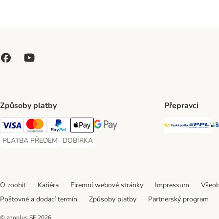
Způsoby platby
Přepravci
Česká poš
PP
Visa Payment Method
Mastercard Payment Method
PayPal Payment Method
Apple pay Payment Method
GooglePay Payment Method
PLATBA PŘEDEM
DOBÍRKA
PLATBA PŘEDEM Payment Method
DOBÍRKA Payment Method
O zoohit
Kariéra
Firemní webové stránky
Impressum
Všeob
Poštovné a dodací termín
Způsoby platby
Partnerský program
© zooplus SE
2026