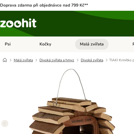
Doprava zdarma při objednávce nad 799 Kč**
Psi
Kočky
Malá zvířata
Otevřít menu: Psi
Otevřít menu: Kočky
Ote
Malá zvířata
Divoká zvířata a hmyz
Divoká zvířata
TIAKI Krmítko 