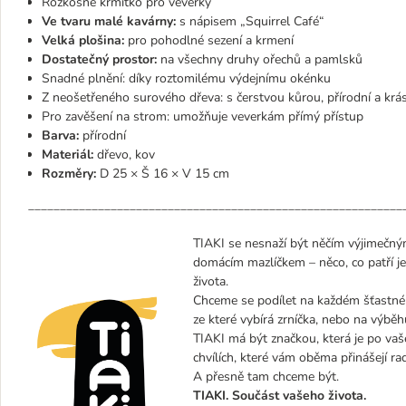
Rozkošné krmítko pro veverky
Ve tvaru malé kavárny:
s nápisem „Squirrel Café“
Velká plošina:
pro pohodlné sezení a krmení
Dostatečný prostor:
na všechny druhy ořechů a pamlsků
Snadné plnění: díky roztomilému výdejnímu okénku
Z neošetřeného surového dřeva: s čerstvou kůrou, přírodní a krá
Pro zavěšení na strom: umožňuje veverkám přímý přístup
Barva:
přírodní
Materiál:
dřevo, kov
Rozměry:
D 25 × Š 16 × V 15 cm
___________________________________________________________
TIAKI se nesnaží být něčím výjimečným
domácím mazlíčkem – něco, co patří j
života.
Chceme se podílet na každém šťastném
ze které vybírá zrníčka, nebo na výbě
TIAKI má být značkou, která je po vaš
chvílích, které vám oběma přinášejí rad
A přesně tam chceme být.
TIAKI. Součást vašeho života.