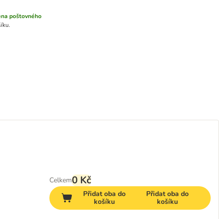
ena poštovného
íku.
0 Kč
Celkem
Přidat oba do
Přidat oba do
košíku
košíku