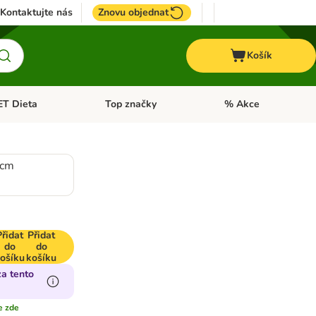
Kontaktujte nás
Znovu objednat
Košík
ET Dieta
Top značky
% Akce
t menu: Koně
Otevřít menu: + VET Dieta
Otevřít menu: Top znač
 cm
Přidat
Přidat
do
do
ošíku
košíku
za tento
e zde