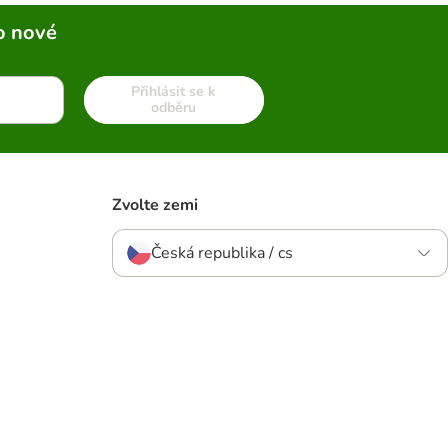
o nové
Přihlásit se k
odběru
Zvolte zemi
Česká republika / cs