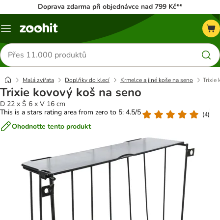
Doprava zdarma při objednávce nad 799 Kč**
Menu
Hledat
produkty
Malá zvířata
Doplňky do klecí
Krmelce a jiné koše na seno
Trixie
Trixie kovový koš na seno
D 22 x Š 6 x V 16 cm
This is a stars rating area from zero to 5: 4.5/5
(
4
)
Ohodnoťte tento produkt