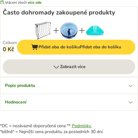
Vrácení zboží
více zde
Často dohromady zakoupené produkty
Celkem
Přidat oba do košíku
Přidat oba do košíku
0 Kč
Zobrazit více
Popis produktu
Hodnocení
*DC = nezávazně doporučená cena **
Podmínky.
"běžně" = Nejnižší cena produktu za posledních 30 dní.