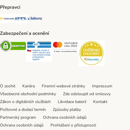
Přepravci
Česká pošta Shipping Method
PPL Shipping Method
Balíkovna Shipping Method
Zabezpečení a ocenění
Security
Security
Security
Security
O zoohit
Kariéra
Firemní webové stránky
Impressum
Všeobecné obchodní podmínky
Zde odstoupit od smlouvy
Zákon o digitálních službách
Likvidace baterií
Kontakt
Poštovné a dodací termín
Způsoby platby
Partnerský program
Ochrana osobních údajů
Ochrana osobních údajů
Prohlášení o přístupnosti