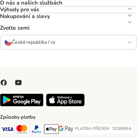
O nás a našich službách
Výhody pro vás
Nakupování a slevy
Zvolte zemi
Česká republika / cs
Způsoby platby
PLATBA PŘEDEM
DOBÍRKA
PLATBA PŘEDEM Payment Met
DOBÍRKA Pa
Visa Payment Method
Mastercard Payment Method
PayPal Payment Method
Apple pay Payment Method
GooglePay Payment Method