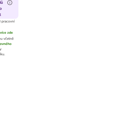
dů
o
t
 pracovní
více zde
ou včetně
tovného
y
íku.