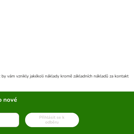
 by vám vznikly jakékoli náklady kromě základních nákladů za kontakt
o nové
Přihlásit se k
odběru