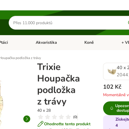
Hledat
produkty
Ptáci
Akvaristika
Koně
+ V
vřít menu: Malá zvířata
Otevřít menu: Ptáci
Otevřít menu: Akvaristika
Otevří
 Houpačka podložka z trávy
Trixie
40 x 
2044
Houpačka
102 Kč
podložka
Momentálně v
z trávy
Upozor
40 x 28
dostup
(
0
)
Získejt
Ohodnoťte tento produkt
4