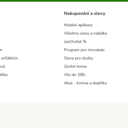
s
Nakupování a slevy
Mobilní aplikace
Všechny slevy a nabídky
zooOutlet %
m
Program pro chovatele
 zvířátkům
Sleva pro útulky
hod
Zoohit home
líčka
Vše do 299,-
Akce - krmiva a doplňky