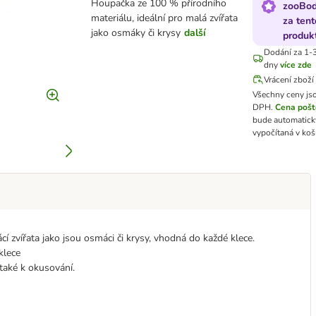
Houpačka ze 100 % přírodního
zooBo
materiálu, ideální pro malá zvířata
za tent
jako osmáky či krysy
další
produk
Dodání za 1-3
dny
více zde
Vrácení zboží
Všechny ceny js
DPH.
Cena poš
bude automatick
vypočítaná v koš
 zvířata jako jsou osmáci či krysy, vhodná do každé klece.
klece
také k okusování.