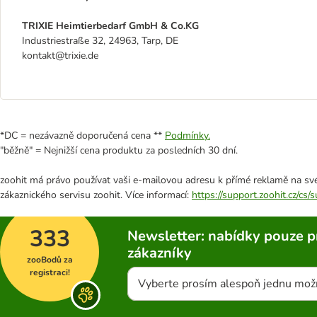
TRIXIE Heimtierbedarf GmbH & Co.KG
Industriestraße 32, 24963, Tarp, DE
kontakt@trixie.de
*DC = nezávazně doporučená cena **
Podmínky.
"běžně" = Nejnižší cena produktu za posledních 30 dní.
zoohit má právo používat vaši e-mailovou adresu k přímé reklamě na své
zákaznického servisu zoohit. Více informací:
https://support.zoohit.cz/cs
333
Newsletter: nabídky pouze p
zákazníky
zooBodů za
registraci!
Vyberte prosím alespoň jednu mož