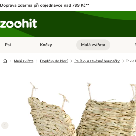
Doprava zdarma při objednávce nad 799 Kč**
Psi
Kočky
Malá zvířata
Otevřít menu: Psi
Otevřít menu: Kočky
Ote
Malá zvířata
Doplňky do klecí
Pelíšky a závěsné houpačky
Trixie