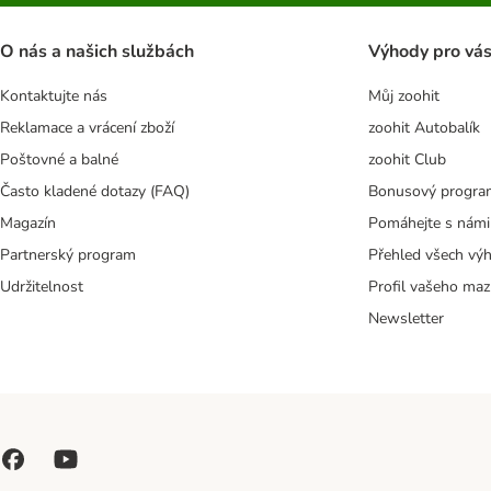
O nás a našich službách
Výhody pro vá
Kontaktujte nás
Můj zoohit
Reklamace a vrácení zboží
zoohit Autobalík
Poštovné a balné
zoohit Club
Často kladené dotazy (FAQ)
Bonusový progra
Magazín
Pomáhejte s námi
Partnerský program
Přehled všech vý
Udržitelnost
Profil vašeho maz
Newsletter