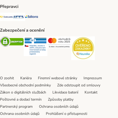
Přepravci
Česká pošta Shipping Method
PPL Shipping Method
Balíkovna Shipping Method
Zabezpečení a ocenění
Security
Security
Security
Security
O zoohit
Kariéra
Firemní webové stránky
Impressum
Všeobecné obchodní podmínky
Zde odstoupit od smlouvy
Zákon o digitálních službách
Likvidace baterií
Kontakt
Poštovné a dodací termín
Způsoby platby
Partnerský program
Ochrana osobních údajů
Ochrana osobních údajů
Prohlášení o přístupnosti