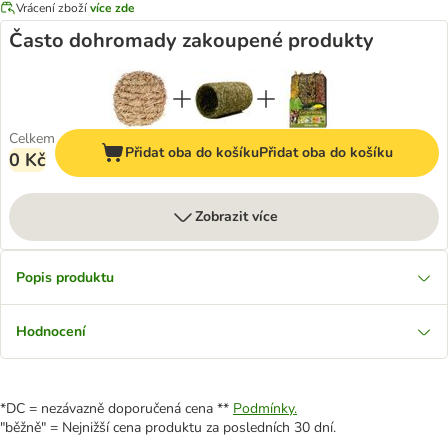
Vrácení zboží
více zde
Často dohromady zakoupené produkty
Celkem
Přidat oba do košíku
Přidat oba do košíku
0 Kč
Zobrazit více
Popis produktu
Hodnocení
*DC = nezávazně doporučená cena **
Podmínky.
"běžně" = Nejnižší cena produktu za posledních 30 dní.