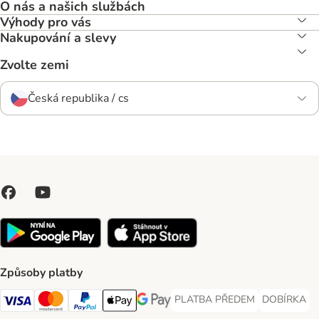
O nás a našich službách
Výhody pro vás
Nakupování a slevy
Zvolte zemi
Česká republika / cs
Způsoby platby
PLATBA PŘEDEM
DOBÍRKA
PLATBA PŘEDEM Payment Met
DOBÍRKA Pa
Visa Payment Method
Mastercard Payment Method
PayPal Payment Method
Apple pay Payment Method
GooglePay Payment Method