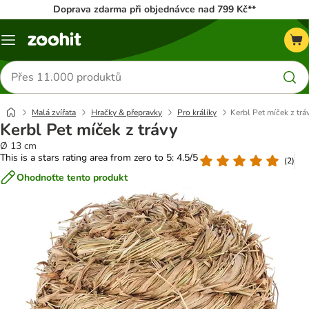
Doprava zdarma při objednávce nad 799 Kč**
Menu
Hledat
produkty
Malá zvířata
Hračky & přepravky
Pro králíky
Kerbl Pet míček z trá
Kerbl Pet míček z trávy
Ø 13 cm
This is a stars rating area from zero to 5: 4.5/5
(
2
)
Ohodnoťte tento produkt