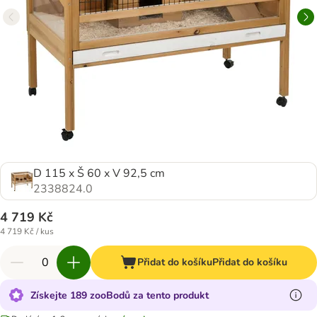
D 115 x Š 60 x V 92,5 cm
2338824.0
4 719 Kč
4 719 Kč / kus
Přidat do košíku
Přidat do košíku
Získejte 189 zooBodů za tento produkt