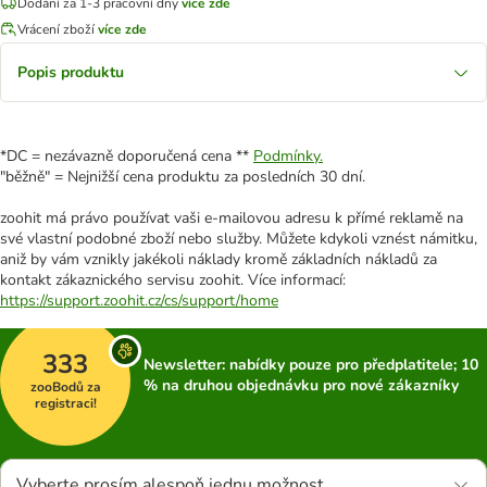
Dodání za 1-3 pracovní dny
více zde
Vrácení zboží
více zde
Popis produktu
*DC = nezávazně doporučená cena **
Podmínky.
"běžně" = Nejnižší cena produktu za posledních 30 dní.
zoohit má právo používat vaši e-mailovou adresu k přímé reklamě na
své vlastní podobné zboží nebo služby. Můžete kdykoli vznést námitku,
aniž by vám vznikly jakékoli náklady kromě základních nákladů za
kontakt zákaznického servisu zoohit. Více informací:
https://support.zoohit.cz/cs/support/home
333
Newsletter: nabídky pouze pro předplatitele; 10
% na druhou objednávku pro nové zákazníky
zooBodů za
registraci!
Vyberte prosím alespoň jednu možnost