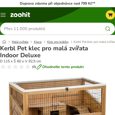
Doprava zdarma při objednávce nad 799 Kč**
Menu
Hledat
produkty
Malá zvířata
Klece
Klec pro králíky
Kerbl Pet klec pro malá zvířa
Kerbl Pet klec pro malá zvířata
Indoor Deluxe
D 115 x Š 60 x V 92,5 cm
Ohodnoťte tento produkt
(
0
)