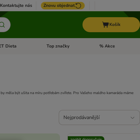
Kontaktujte nás
Znovu objednat
Košík
ET Dieta
Top značky
% Akce
t menu: Koně
Otevřít menu: + VET Dieta
Otevřít menu: Top znač
Klec by měla být ušita na míru potřebám zvířete. Pro Vašeho malého kamaráda máme
Nejprodávanější
zoohit doporučuje