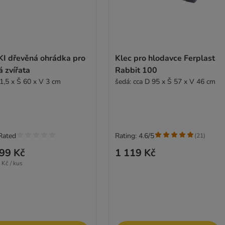
KI dřevěná ohrádka pro
Klec pro hlodavce Ferplast
 zvířata
Rabbit 100
1,5 x Š 60 x V 3 cm
šedá: cca D 95 x Š 57 x V 46 cm
Rated
Rating: 4.6/5
(
21
)
99 Kč
1 119 Kč
 Kč / kus