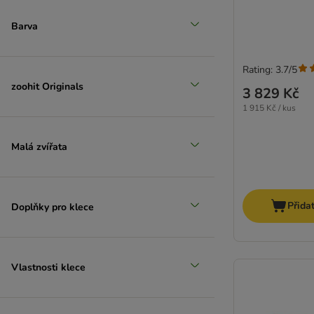
Barva
Rating: 3.7/5
zoohit Originals
3 829 Kč
1 915 Kč / kus
Malá zvířata
Přida
Doplňky pro klece
Vlastnosti klece