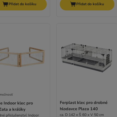
Přidat do košíku
Přidat do košíku
 možností
Ferplast klec pro drobné
ie Indoor klec pro
hlodavce Plaza 140
ata a králíky
ca. D 142 x Š 60 x V 50 cm
né příslušenství: Indoor