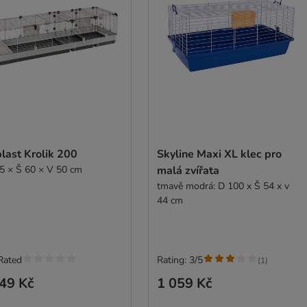
last Krolik 200
Skyline Maxi XL klec pro
5 × Š 60 × V 50 cm
malá zvířata
tmavě modrá: D 100 x Š 54 x v
44 cm
Rated
Rating: 3/5
(
1
)
49 Kč
1 059 Kč