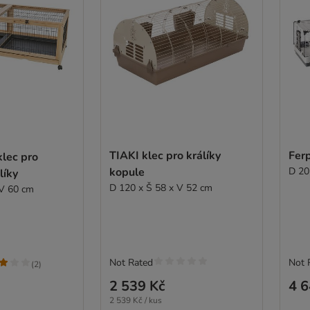
TIAKI klec pro králíky
Ferp
klec pro
kopule
D 20
líky
D 120 x Š 58 x V 52 cm
 V 60 cm
Not Rated
Not 
(
2
)
2 539 Kč
4 6
2 539 Kč / kus