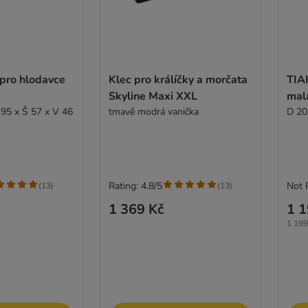
 pro hlodavce
Klec pro králíčky a morčata
TIA
Skyline Maxi XXL
malá
 95 x Š 57 x V 46
tmavě modrá vanička
D 20
Rating: 4.8/5
Not 
(
13
)
(
13
)
1 369 Kč
1 1
1 199