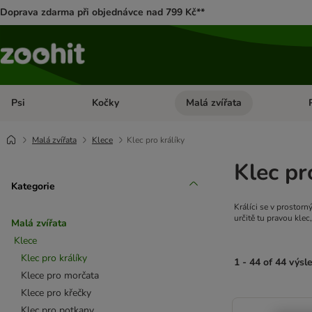
Doprava zdarma při objednávce nad 799 Kč**
Psi
Kočky
Malá zvířata
Otevřít menu: Psi
Otevřít menu: Kočky
Ote
Malá zvířata
Klece
Klec pro králíky
Klec pr
Kategorie
Králíci se v prostor
určitě tu pravou kle
Malá zvířata
Klece
Klec pro králíky
1 - 44 of 44 výsl
Klece pro morčata
Klece pro křečky
product items ha
Klec pro potkany