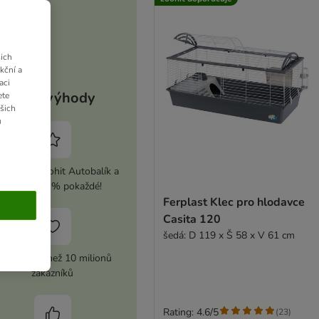
ich
kční a
aci
Vaše výhody
ete
ašich
u
ivujte si zoohit Autobalík a
ušetřete 5 % pokaždé!
Ferplast Klec pro hlodavce
Casita 120
šedá: D 119 x Š 58 x V 61 cm
ůvěra více než 10 milionů
zákazníků
Rating: 4.6/5
(
23
)