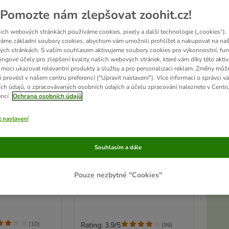
Pomozte nám zlepšovat zoohit.cz!
ich webových stránkách používáme cookies, pixely a další technologie („cookies“).
áme základní soubory cookies, abychom vám umožnili prohlížet a nakupovat na naš
ch stránkách. S vaším souhlasem aktivujeme soubory cookies pro výkonnostní, fun
ingové účely pro zlepšení kvality našich webových stránek, které vám díky této aktiv
moci ukazovat relevantní produkty a služby a pro personalizaci reklam. Změny můž
i provést v našem centru preferencí ("Upravit nastavení"). Více informací o správci v
ch údajů, o zpracovávaných osobních údajích a účelu zpracování naleznete v Centr
encí
Ochrana osobních údajů
t nastavení
Akt
2 možností
o malá zvířata
Trixie vnitřní výběh
Souhlasím a dále
ství
Š 140 x H 70 x V 35 cm
 127 cm
Pouze nezbytné "Cookies"
D
(
10
)
Rating: 3.9/5
(
96
)