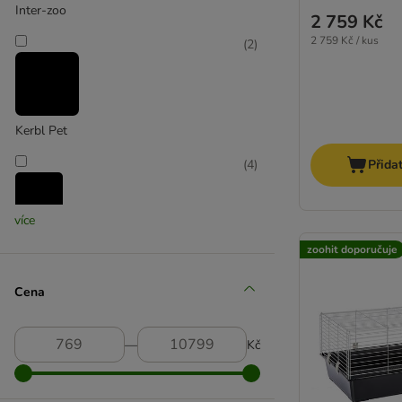
Inter-zoo
2 759 Kč
2 759 Kč / kus
(
2
)
Kerbl Pet
(
4
)
Přida
více
Lionto
zoohit doporučuje
(
4
)
Cena
savic
―
Kč
(
11
)