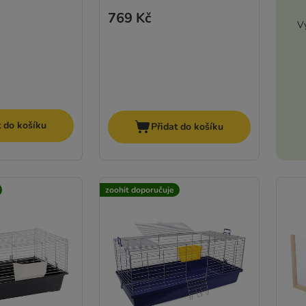
769 Kč
Vy
t do košíku
Přidat do košíku
zoohit doporučuje