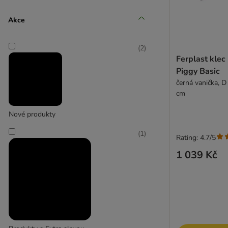
skyline
Akce
(
2
)
Ferplast klec
Piggy Basic
černá vanička, D
cm
Nové produkty
(
1
)
Rating: 4.7/5
1 039 Kč