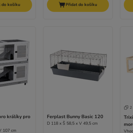
t do košíku
Přidat do košíku
2
ro králíky pro
Ferplast Bunny Basic 120
Trix
D 118 x Š 58,5 x V 49,5 cm
morč
 V 107 cm
Vhod