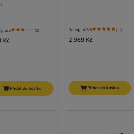
h
Rating: 4.7/5
(
11
)
g: 3/5
(
2
)
2 969 Kč
9 Kč
Přidat do košíku
Přidat do košíku