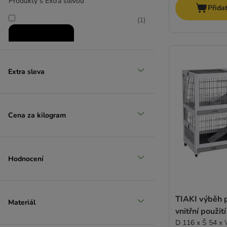
Produkty s Extra slevou
Přida
(
1
)
Extra sleva
Zlevněné produkty
Cena za kilogram
(
3
)
Hodnocení
zoohit doporučuje
TIAKI výběh p
Materiál
vnitřní použití
D 116 x Š 54 x