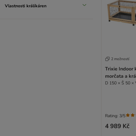
Vlastnosti králíkáren
2 možností
Trixie Indoor 
morčata a krá
D 150 × Š 50 ×
Rating: 3/5
4 989 Kč