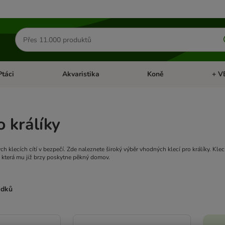
Hledat
produkty
Ptáci
Akvaristika
Koně
+ V
vřít menu: Malá zvířata
Otevřít menu: Ptáci
Otevřít menu: Akvaristika
Otevří
o králíky
ných klecích cítí v bezpečí. Zde naleznete široký výběr vhodných klecí pro králíky. 
c, která mu již brzy poskytne pěkný domov.
edků
ve been changed