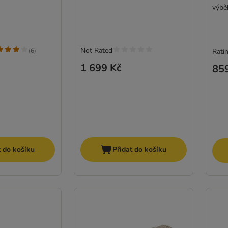
výbě
Not Rated
(
6
)
Ratin
1 699 Kč
85
t do košíku
Přidat do košíku