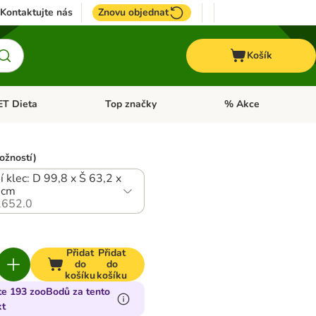
Kontaktujte nás
Znovu objednat
Košík
ET Dieta
Top značky
% Akce
t menu: Koně
Otevřít menu: + VET Dieta
Otevřít menu: Top znač
ožností)
í klec: D 99,8 x Š 63,2 x
 cm
652.0
Přidat
Přidat
do
do
košíku
košíku
te 193 zooBodů za tento
kt