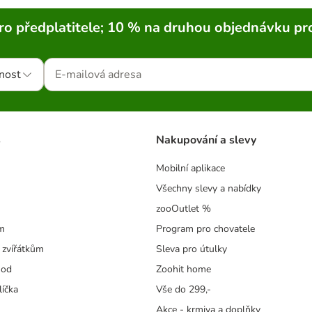
ro předplatitele; 10 % na druhou objednávku pr
nost
s
Nakupování a slevy
Mobilní aplikace
Všechny slevy a nabídky
zooOutlet %
m
Program pro chovatele
 zvířátkům
Sleva pro útulky
hod
Zoohit home
líčka
Vše do 299,-
Akce - krmiva a doplňky