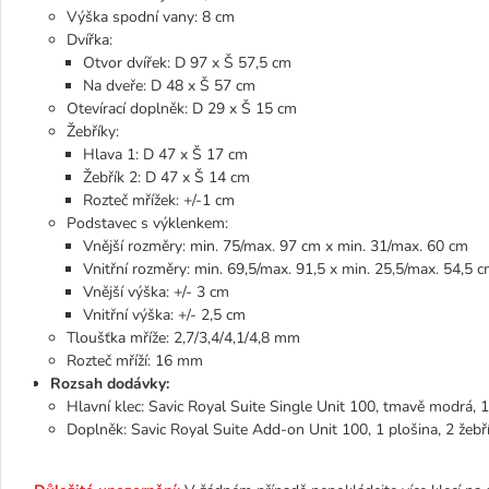
Výška spodní vany: 8 cm
Dvířka:
Otvor dvířek: D 97 x Š 57,5 cm
Na dveře: D 48 x Š 57 cm
Otevírací doplněk: D 29 x Š 15 cm
Žebříky:
Hlava 1: D 47 x Š 17 cm
Žebřík 2: D 47 x Š 14 cm
Rozteč mřížek: +/-1 cm
Podstavec s výklenkem:
Vnější rozměry: min. 75/max. 97 cm x min. 31/max. 60 cm
Vnitřní rozměry: min. 69,5/max. 91,5 x min. 25,5/max. 54,5 c
Vnější výška: +/- 3 cm
Vnitřní výška: +/- 2,5 cm
Tloušťka mříže: 2,7/3,4/4,1/4,8 mm
Rozteč mříží: 16 mm
Rozsah dodávky:
Hlavní klec: Savic Royal Suite Single Unit 100, tmavě modrá, 1 
Doplněk: Savic Royal Suite Add-on Unit 100, 1 plošina, 2 žebř