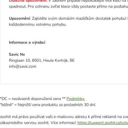
Důležité upozornění:
V žádném případě nepokládejte více klecí na s
spadnout. Pro ochranu zvířat klece vždy postavte přímo na podlahu 
Upozornění
: Zajistěte svým domácím mazlíčkům dostatek pohybu! 
každodennímu volnému pohybu.
Informace o výrobci
Savic Nv
Ringlaan 10, 8501, Heule Kortrijk, BE
info@savic.com
*DC = nezávazně doporučená cena **
Podmínky.
"běžně" = Nejnižší cena produktu za posledních 30 dní.
zoohit má právo používat vaši e-mailovou adresu k přímé reklamě na své
zákaznického servisu zoohit. Více informací:
https://support.zoohit.cz/cs