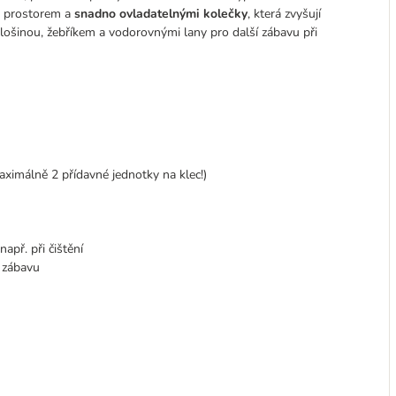
m prostorem a
snadno ovladatelnými kolečky
, která zvyšují
plošinou, žebříkem a vodorovnými lany pro další zábavu při
ximálně 2 přídavné jednotky na klec!)
apř. při čištění
u zábavu