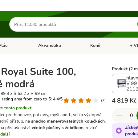
Hledat
produkty
Ptáci
Akvaristika
Koně
+ V
vřít menu: Malá zvířata
Otevřít menu: Ptáci
Otevřít menu: Akvaristika
Otevří
 Royal Suite 100,
Produkt (2 m
hlavn
ě modrá
V 99
2112
D 99,8 x Š 63,2 x V 99 cm
s rating area from zero to 5: 4.4/5
4 819 Kč
(
7
)
e tento produkt
klec pro hlodavce, potkany, myši apod., velká výklopná
adný přístup, na
snadno manévrovatelných kolečkách
,
Získej
na příslušenství,
včetně plošiny s žebříkem
, rozteč
produ
další