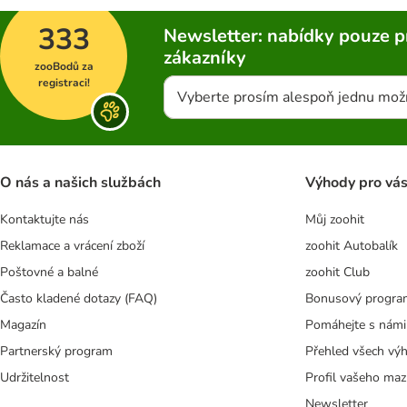
333
Newsletter: nabídky pouze p
zákazníky
zooBodů za
registraci!
Vyberte prosím alespoň jednu mož
O nás a našich službách
Výhody pro vá
Kontaktujte nás
Můj zoohit
Reklamace a vrácení zboží
zoohit Autobalík
Poštovné a balné
zoohit Club
Často kladené dotazy (FAQ)
Bonusový progra
Magazín
Pomáhejte s námi
Partnerský program
Přehled všech vý
Udržitelnost
Profil vašeho maz
Newsletter