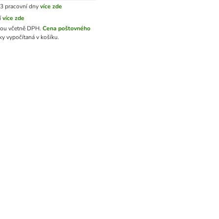
3 pracovní dny
více zde
í
více zde
sou včetně DPH.
Cena poštovného
y vypočítaná v košíku.