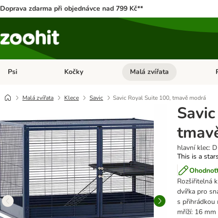
Doprava zdarma při objednávce nad 799 Kč**
Psi
Kočky
Malá zvířata
Otevřít menu: Psi
Otevřít menu: Kočky
Ote
Malá zvířata
Klece
Savic
Savic Royal Suite 100, tmavě modrá
Savic
tmav
hlavní klec: 
This is a star
Ohodnoťt
Rozšiřitelná 
dvířka pro sn
s přihrádkou 
mříží: 16 mm