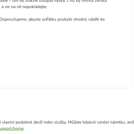
ebe – tím by značně stoupla výška, z níž by mohla zvířata
a nic na ně nepokládejte.
Doporučujeme, abyste zvířátku poskytli vhodný výběh ke
 vlastní podobné zboží nebo služby. Můžete kdykoli vznést námitku, aniž
/support/home