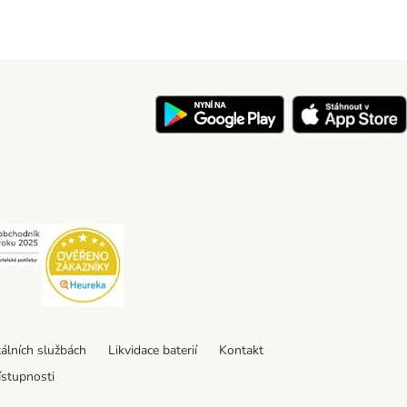
y
Security
Security
tálních službách
Likvidace baterií
Kontakt
ístupnosti