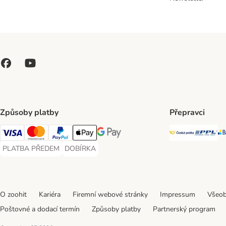
Způsoby platby
Přepravci
Česká poš
PP
Visa Payment Method
Mastercard Payment Method
PayPal Payment Method
Apple pay Payment Method
GooglePay Payment Method
PLATBA PŘEDEM
DOBÍRKA
PLATBA PŘEDEM Payment Method
DOBÍRKA Payment Method
O zoohit
Kariéra
Firemní webové stránky
Impressum
Všeob
Poštovné a dodací termín
Způsoby platby
Partnerský program