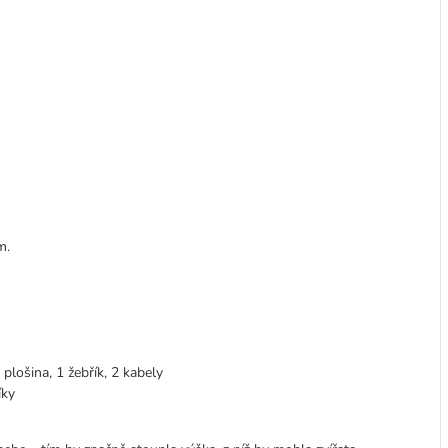
m.
plošina, 1 žebřík, 2 kabely
íky