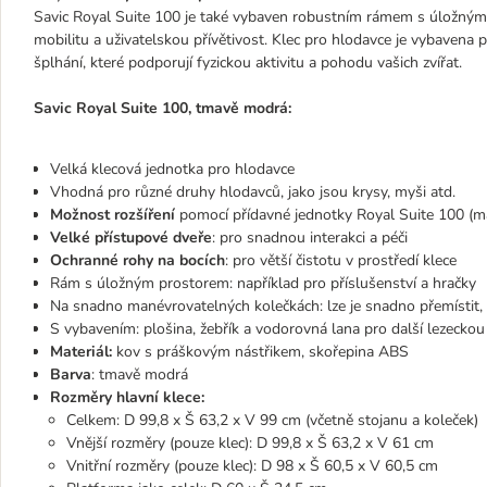
Savic Royal Suite 100 je také vybaven robustním rámem s úložný
mobilitu a uživatelskou přívětivost. Klec pro hlodavce je vybavena 
šplhání, které podporují fyzickou aktivitu a pohodu vašich zvířat.
Savic Royal Suite 100, tmavě modrá:
Velká klecová jednotka pro hlodavce
Vhodná pro různé druhy hlodavců, jako jsou krysy, myši atd.
Možnost rozšíření
pomocí přídavné jednotky Royal Suite 100 (ma
Velké přístupové dveře
: pro snadnou interakci a péči
Ochranné rohy na bocích
: pro větší čistotu v prostředí klece
Rám s úložným prostorem: například pro příslušenství a hračky
Na snadno manévrovatelných kolečkách: lze je snadno přemístit, n
S vybavením: plošina, žebřík a vodorovná lana pro další lezecko
Materiál:
kov s práškovým nástřikem, skořepina ABS
Barva
: tmavě modrá
Rozměry hlavní klece:
Celkem: D 99,8 x Š 63,2 x V 99 cm (včetně stojanu a koleček)
Vnější rozměry (pouze klec): D 99,8 x Š 63,2 x V 61 cm
Vnitřní rozměry (pouze klec): D 98 x Š 60,5 x V 60,5 cm