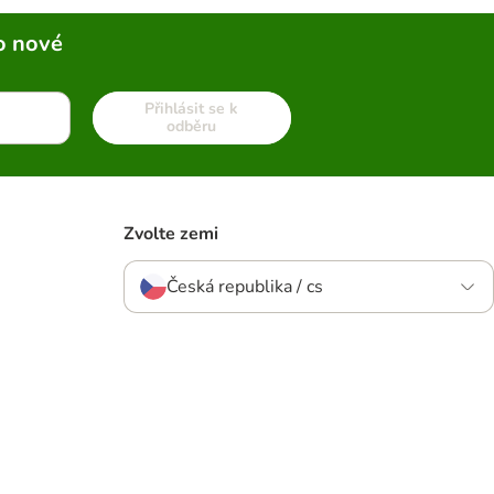
o nové
Přihlásit se k
odběru
Zvolte zemi
Česká republika / cs