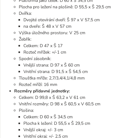
Platforma jako celek: D 60 x Š 34,5 cm
Plocha pro ležení na plošině: D 55,5 x Š 29,5 cm
Dvířka:
Dvojité otevírání dveří: Š 97 x V 57,5 cm
na dveře: Š 48 x V 57 cm
Výška úložného prostoru: V 25 cm
Žebřík:
Celkem: D 47 x Š 17
Rozteč mřížek: +/-1 cm
Spodní zásobník:
Vnější strana: D 97 x Š 60 cm
Vnitřní strana: D 91,5 x Š 54,5 cm
Tloušťka mříže: 2,7/3,4/4,1/4,8 mm
Rozteč mříží: 16 mm
Rozměry přídavné jednotky:
Celkem: D 99,8 x Š 63,2 x V 61 cm
Vnitřní rozměry: D 98 x Š 60,5 x V 60,5 cm
Plošina:
Celkem: D 60 x Š 34,5 cm
Plocha k ležení: D 55,5 x Š 29,5 cm
Vnější okraj: +/- 3 cm
Vnitřní okraj: +/- 2,5 cm