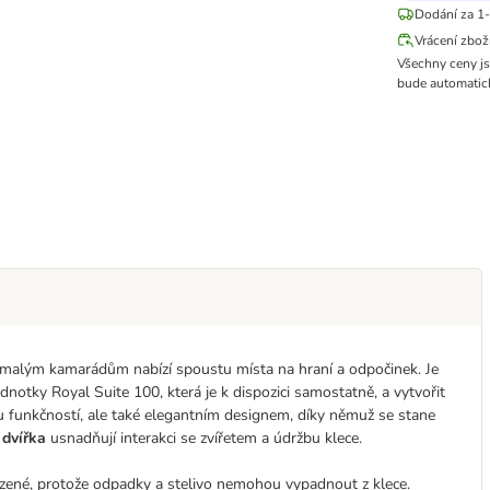
Dodání za 1-
Vrácení zbož
Všechny ceny j
bude automatick
m malým kamarádům nabízí spoustu místa na hraní a odpočinek. Je
dnotky Royal Suite 100, která je k dispozici samostatně, a vytvořit
vou funkčností, ale také elegantním designem, díky němuž se stane
 dvířka
usnadňují interakci se zvířetem a údržbu klece.
klizené, protože odpadky a stelivo nemohou vypadnout z klece.