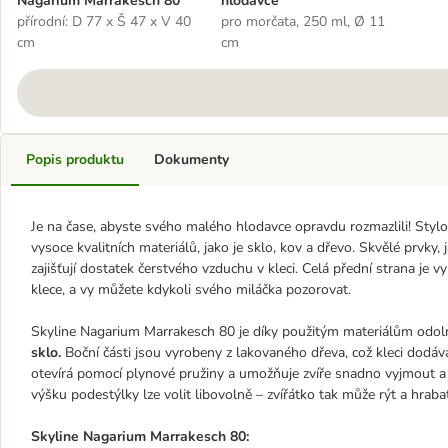
Nagarium Marrakesch 80
hlodavce
přírodní: D 77 x Š 47 x V 40
pro morčata, 250 ml, Ø 11
cm
cm
Popis produktu
Dokumenty
Je na čase, abyste svého malého hlodavce opravdu rozmazlili! Sty
vysoce kvalitních materiálů, jako je sklo, kov a dřevo. Skvělé prvky, 
zajišťují dostatek čerstvého vzduchu v kleci. Celá přední strana je 
klece, a vy můžete kdykoli svého miláčka pozorovat.
Skyline Nagarium Marrakesch 80 je díky použitým materiálům odol
sklo.
Boční části jsou vyrobeny z lakovaného dřeva, což kleci dodává
otevírá pomocí plynové pružiny a umožňuje zvíře snadno vyjmout a 
výšku podestýlky lze volit libovolně – zvířátko tak může rýt a hrabat
Skyline Nagarium Marrakesch 80: