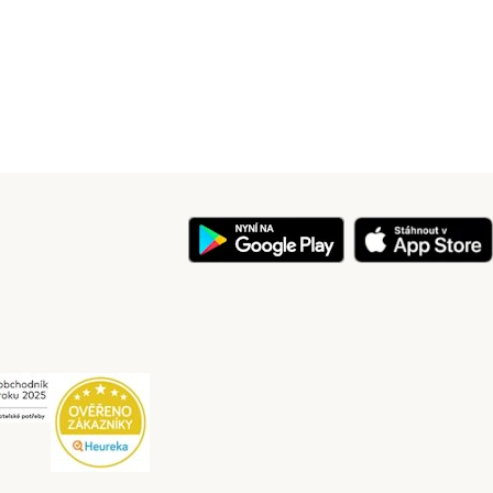
y
Security
Security