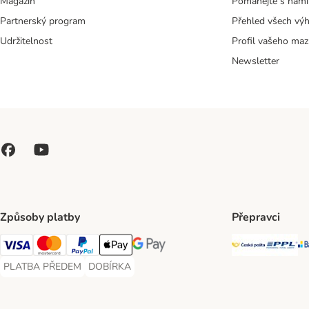
Magazín
Pomáhejte s námi
Partnerský program
Přehled všech vý
Udržitelnost
Profil vašeho maz
Newsletter
Způsoby platby
Přepravci
Česká poš
PP
Visa Payment Method
Mastercard Payment Method
PayPal Payment Method
Apple pay Payment Method
GooglePay Payment Method
PLATBA PŘEDEM
DOBÍRKA
PLATBA PŘEDEM Payment Method
DOBÍRKA Payment Method