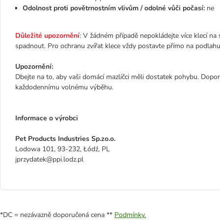
Odolnost proti povětrnostním vlivům / odolné vůči počasí:
ne
Důležité upozornění
: V žádném případě nepokládejte více klecí na 
spadnout. Pro ochranu zvířat klece vždy postavte přímo na podlahu 
Upozornění:
Dbejte na to, aby vaši domácí mazlíčci měli dostatek pohybu. Dop
každodennímu volnému výběhu.
Informace o výrobci
Pet Products Industries Sp.zo.o.
Lodowa 101, 93-232, Łódź, PL
jprzydatek@ppi.lodz.pl
*DC = nezávazně doporučená cena **
Podmínky.