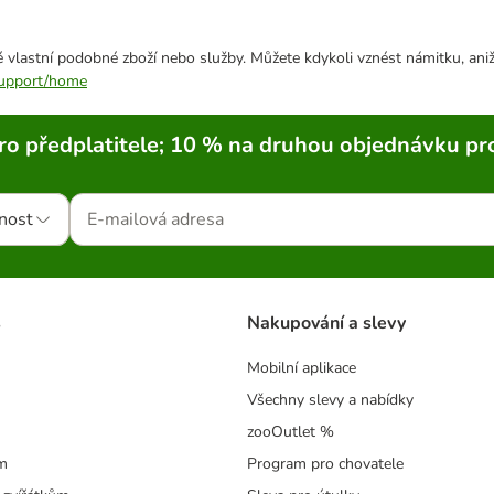
 vlastní podobné zboží nebo služby. Můžete kdykoli vznést námitku, aniž
/support/home
ro předplatitele; 10 % na druhou objednávku pr
nost
s
Nakupování a slevy
Mobilní aplikace
Všechny slevy a nabídky
zooOutlet %
m
Program pro chovatele