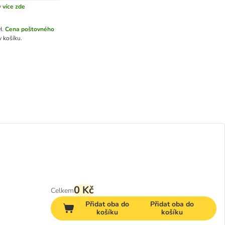
y
více zde
H.
Cena poštovného
 košíku.
0 Kč
Celkem
Přidat oba do
Přidat oba do
košíku
košíku