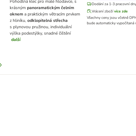
Pohodlná klec pro malé hlodavce, s
Dodání za 1-3 pracovní dn
krásným
panoramatickým čelním
Vrácení zboží
více zde
oknem
a praktickým větracím prvkem
Všechny ceny jsou včetně DP
z hliníku,
odklopitelná střecha
bude automaticky vypočítaná v
s plynovou pružinou, individuální
výška podestýlky, snadné čištění
další
e