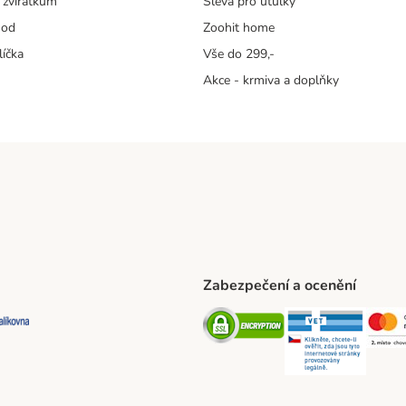
 zvířátkům
Sleva pro útulky
hod
Zoohit home
líčka
Vše do 299,-
Akce - krmiva a doplňky
Zabezpečení a ocenění
ta Shipping Method
L Shipping Method
Balíkovna Shipping Method
Security
Securit