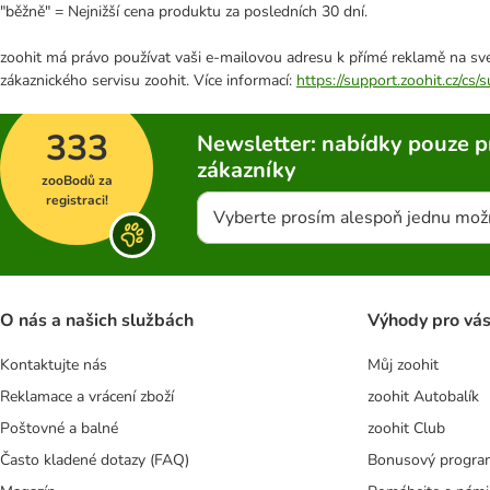
"běžně" = Nejnižší cena produktu za posledních 30 dní.
zoohit má právo používat vaši e-mailovou adresu k přímé reklamě na své
zákaznického servisu zoohit. Více informací:
https://support.zoohit.cz/cs
333
Newsletter: nabídky pouze p
zákazníky
zooBodů za
registraci!
Vyberte prosím alespoň jednu mož
O nás a našich službách
Výhody pro vá
Kontaktujte nás
Můj zoohit
Reklamace a vrácení zboží
zoohit Autobalík
Poštovné a balné
zoohit Club
Často kladené dotazy (FAQ)
Bonusový progra