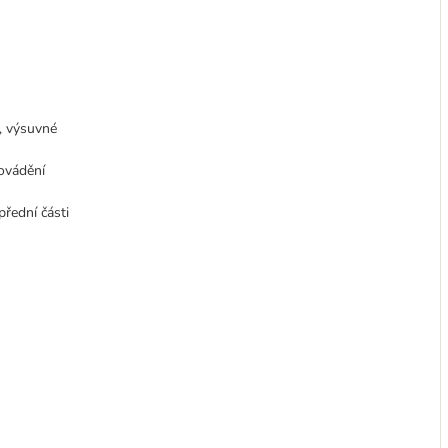
, výsuvné
dovádění
přední části