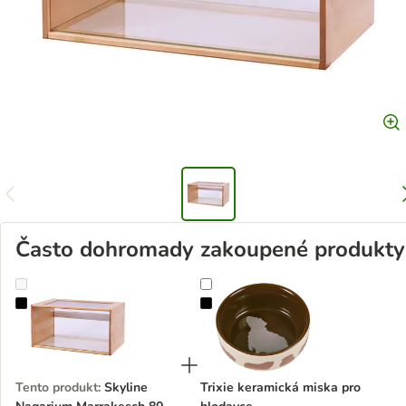
Často dohromady zakoupené produkty
Skyline Nagarium Marrakesch 80
Trixie keramická miska pro hlodavc
Tento produkt
:
Skyline
Trixie keramická miska pro