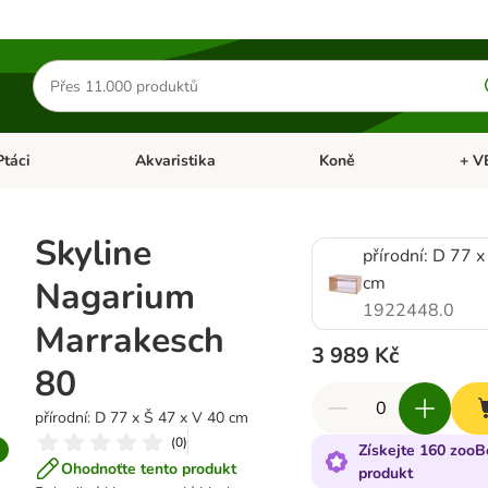
Hledat
produkty
Ptáci
Akvaristika
Koně
+ V
vřít menu: Malá zvířata
Otevřít menu: Ptáci
Otevřít menu: Akvaristika
Otevří
Skyline
přírodní: D 77 x
cm
Nagarium
1922448.0
Marrakesch
3 989 Kč
80
přírodní: D 77 x Š 47 x V 40 cm
(
0
)
Získejte 160 zooB
Ohodnoťte tento produkt
produkt