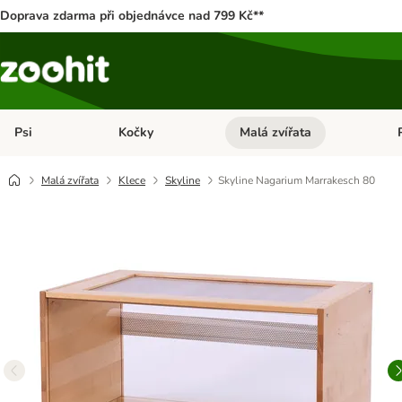
Doprava zdarma při objednávce nad 799 Kč**
Psi
Kočky
Malá zvířata
Otevřít menu: Psi
Otevřít menu: Kočky
Ote
Malá zvířata
Klece
Skyline
Skyline Nagarium Marrakesch 80