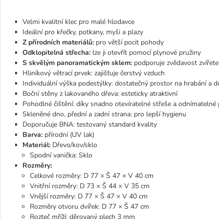
Velmi kvalitní klec pro malé hlodavce
Ideální pro křečky, potkany, myši a plazy
Z přírodních materiálů:
pro větší pocit pohody
Odklopitelná střecha:
lze ji otevřít pomocí plynové pružiny
S skvělým panoramatickým sklem:
podporuje zvědavost zvířete
Hliníkový větrací prvek: zajišťuje čerstvý vzduch
Individuální výška podestýlky: dostatečný prostor na hrabání a 
Boční stěny z lakovaného dřeva: esteticky atraktivní
Pohodlné čištění: díky snadno otevíratelné střeše a odnímatelné 
Skleněné dno, přední a zadní strana: pro lepší hygienu
Doporučuje BNA: testovaný standard kvality
Barva:
přírodní (UV lak)
Materiál:
Dřevo/kov/sklo
Spodní vanička: Sklo
Rozměry:
Celkové rozměry: D 77 × Š 47 × V 40 cm
Vnitřní rozměry: D 73 × Š 44 × V 35 cm
Vnější rozměry: D 77 × Š 47 × V 40 cm
Rozměry otvoru dvířek: D 77 × Š 47 cm
Rozteč mříží: děrovaný plech 3 mm