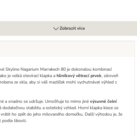
Zobrazit více
lové Skyline Nagarium Marrakech 80 je dokonalou kombinací
jako je velká otevírací klapka a
hliníkový větrací prvek
, zároveň
vyrobena ze skla, aby si váš mazlíček mohl vychutnávat výhled z
né a snadno se udržuje. Umožňuje to mimo jiné
výsuvné čelní
 dodatečnou stabilitu a estetický vzhled. Horní klapka klece se
vrátit ho zpět do jeho milovaného domečku. Další výhodou je, že
 podle libosti.