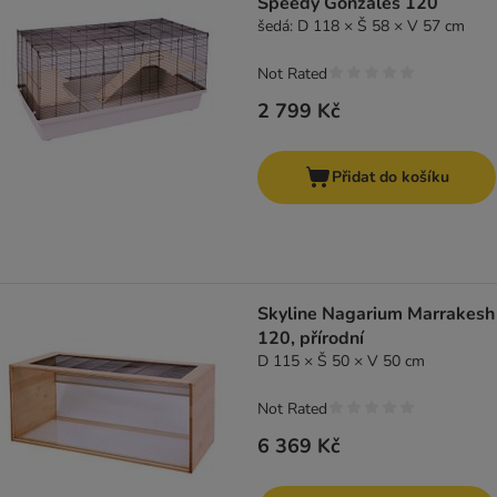
Speedy Gonzales 120
šedá: D 118 × Š 58 × V 57 cm
Not Rated
2 799 Kč
Přidat do košíku
Skyline Nagarium Marrakesh
120, přírodní
D 115 × Š 50 × V 50 cm
Not Rated
6 369 Kč