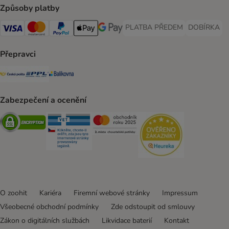
Způsoby platby
PLATBA PŘEDEM
DOBÍRKA
PLATBA PŘEDEM Payment Met
DOBÍRKA Pa
Visa Payment Method
Mastercard Payment Method
PayPal Payment Method
Apple pay Payment Method
GooglePay Payment Method
Přepravci
Česká pošta Shipping Method
PPL Shipping Method
Balíkovna Shipping Method
Zabezpečení a ocenění
Security
Security
Security
Security
O zoohit
Kariéra
Firemní webové stránky
Impressum
Všeobecné obchodní podmínky
Zde odstoupit od smlouvy
Zákon o digitálních službách
Likvidace baterií
Kontakt