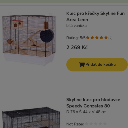
Klec pro křečky Skyline Fun
Area Leon
bílá vanička
Rating: 5/5
(
2
)
2 269 Kč
Přidat do košíku
Skyline klec pro hlodavce
Speedy Gonzales 80
D 76 x Š 44 x V 48 cm
Not Rated