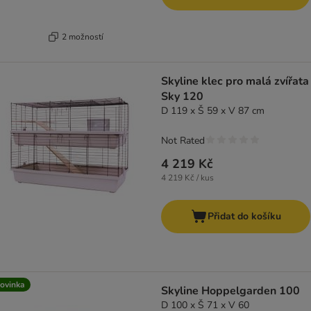
2 možností
Skyline klec pro malá zvířata
Sky 120
D 119 x Š 59 x V 87 cm
Not Rated
4 219 Kč
4 219 Kč / kus
Přidat do košíku
ovinka
Skyline Hoppelgarden 100
D 100 x Š 71 x V 60