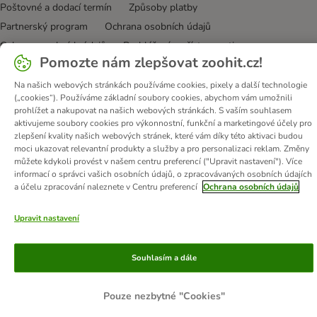
Poštovné a dodací termín
Způsoby platby
Partnerský program
Ochrana osobních údajů
Ochrana osobních údajů
Prohlášení o přístupnosti
Pomozte nám zlepšovat zoohit.cz!
© zooplus SE
2026
Na našich webových stránkách používáme cookies, pixely a další technologie
(„cookies“). Používáme základní soubory cookies, abychom vám umožnili
prohlížet a nakupovat na našich webových stránkách. S vaším souhlasem
aktivujeme soubory cookies pro výkonnostní, funkční a marketingové účely pro
zlepšení kvality našich webových stránek, které vám díky této aktivaci budou
moci ukazovat relevantní produkty a služby a pro personalizaci reklam. Změny
můžete kdykoli provést v našem centru preferencí ("Upravit nastavení"). Více
informací o správci vašich osobních údajů, o zpracovávaných osobních údajích
a účelu zpracování naleznete v Centru preferencí
Ochrana osobních údajů
Upravit nastavení
Souhlasím a dále
Pouze nezbytné "Cookies"