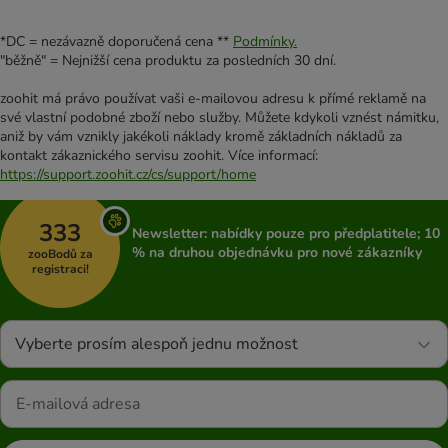
*DC = nezávazně doporučená cena **
Podmínky.
"běžně" = Nejnižší cena produktu za posledních 30 dní.
zoohit má právo používat vaši e-mailovou adresu k přímé reklamě na
své vlastní podobné zboží nebo služby. Můžete kdykoli vznést námitku,
aniž by vám vznikly jakékoli náklady kromě základních nákladů za
kontakt zákaznického servisu zoohit. Více informací:
https://support.zoohit.cz/cs/support/home
333
Newsletter: nabídky pouze pro předplatitele; 10
% na druhou objednávku pro nové zákazníky
zooBodů za
registraci!
Vyberte prosím alespoň jednu možnost