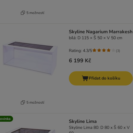
5 možností
Skyline Nagarium Marrakesh
bílá: D 115 × Š 50 × V 50 cm
Rating: 4.3/5
(
3
)
6 199 Kč
Přidat do košíku
5 možností
ovinka
Skyline Lima
Skyline Lima 80: D 80 x Š 60 x V