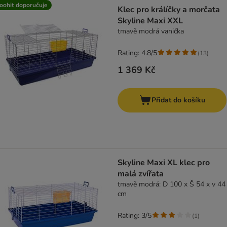
product items have been changed
oohit doporučuje
Klec pro králíčky a morčata
Skyline Maxi XXL
tmavě modrá vanička
Rating: 4.8/5
(
13
)
1 369 Kč
Přidat do košíku
Skyline Maxi XL klec pro
malá zvířata
tmavě modrá: D 100 x Š 54 x v 44
cm
Rating: 3/5
(
1
)