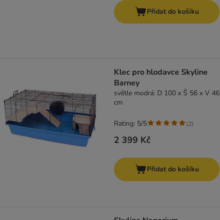
Přidat do košíku
Klec pro hlodavce Skyline
Barney
světle modrá: D 100 x Š 56 x V 46
cm
Rating: 5/5
(
2
)
2 399 Kč
Přidat do košíku