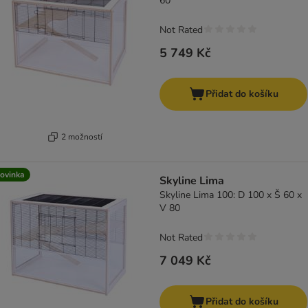
60
Not Rated
5 749 Kč
Přidat do košíku
2 možností
ovinka
Skyline Lima
Skyline Lima 100: D 100 x Š 60 x
V 80
Not Rated
7 049 Kč
Přidat do košíku