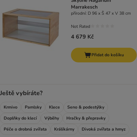
Skyline Nagarium
Marrakesch
přírodní: D 96 x Š 47 x V 38 cm
Not Rated
4 679 Kč
Přidat do košíku
Ještě vybíráte?
Krmivo
Pamlsky
Klece
Seno & podestýlky
Doplňky do klecí
Výběhy
Hračky & přepravky
Péče o drobná zvířata
Králíkárny
Divoká zvířata a hmyz