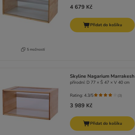
4 679 Kč
Přidat do košíku
5 možností
Skyline Nagarium Marrakesh
přírodní: D 77 × Š 47 × V 40 cm
Rating: 4.3/5
(
3
)
3 989 Kč
Přidat do košíku