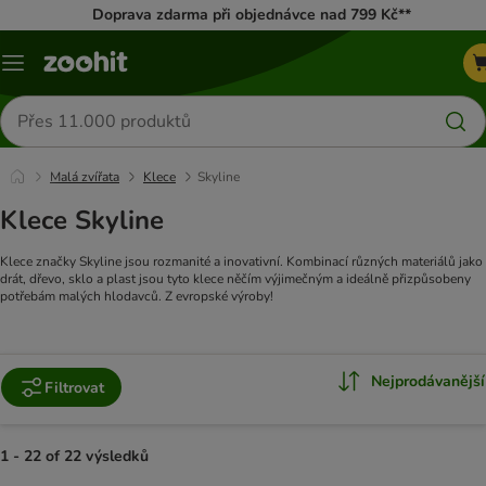
Doprava zdarma při objednávce nad 799 Kč**
Menu
Hledat
produkty
Malá zvířata
Klece
Skyline
Klece Skyline
Klece značky Skyline jsou rozmanité a inovativní. Kombinací různých materiálů jako
drát, dřevo, sklo a plast jsou tyto klece něčím výjimečným a ideálně přizpůsobeny
potřebám malých hlodavců. Z evropské výroby!
Nejprodávanější
Filtrovat
1 - 22 of 22 výsledků