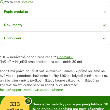
Vrácení zboží
více zde
Popis produktu
Dokumenty
Hodnocení
*DC = nezávazně doporučená cena **
Podmínky.
"běžně" = Nejnižší cena produktu za posledních 30 dní.
zoohit má právo používat vaši e-mailovou adresu k přímé reklamě na
své vlastní podobné zboží nebo služby. Můžete kdykoli vznést námitku,
aniž by vám vznikly jakékoli náklady kromě základních nákladů za
kontakt zákaznického servisu zoohit. Více informací:
https://support.zoohit.cz/cs/support/home
333
Newsletter: nabídky pouze pro předplatitele; 10
% na druhou objednávku pro nové zákazníky
zooBodů za