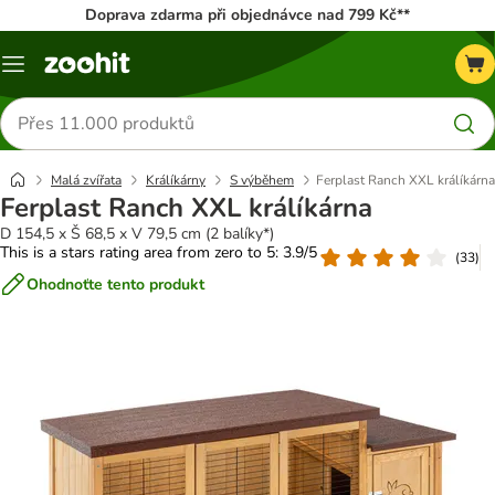
Doprava zdarma při objednávce nad 799 Kč**
Menu
Hledat
produkty
Malá zvířata
Králíkárny
S výběhem
Ferplast Ranch XXL králíkárna
Ferplast Ranch XXL králíkárna
D 154,5 x Š 68,5 x V 79,5 cm (2 balíky*)
This is a stars rating area from zero to 5: 3.9/5
(
33
)
Ohodnoťte tento produkt