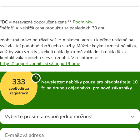
*DC = nezávazně doporučená cena **
Podmínky.
"běžně" = Nejnižší cena produktu za posledních 30 dní.
zoohit má právo používat vaši e-mailovou adresu k přímé reklamě na
své vlastní podobné zboží nebo služby. Můžete kdykoli vznést námitku,
aniž by vám vznikly jakékoli náklady kromě základních nákladů za
kontakt zákaznického servisu zoohit. Více informací:
https://support.zoohit.cz/cs/support/home
333
Newsletter: nabídky pouze pro předplatitele; 10
% na druhou objednávku pro nové zákazníky
zooBodů za
registraci!
Vyberte prosím alespoň jednu možnost