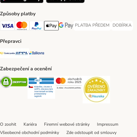
Způsoby platby
PLATBA PŘEDEM
DOBÍRKA
PLATBA PŘEDEM Payment Met
DOBÍRKA Pa
Visa Payment Method
Mastercard Payment Method
PayPal Payment Method
Apple pay Payment Method
GooglePay Payment Method
Přepravci
Česká pošta Shipping Method
PPL Shipping Method
Balíkovna Shipping Method
Zabezpečení a ocenění
Security
Security
Security
Security
O zoohit
Kariéra
Firemní webové stránky
Impressum
Všeobecné obchodní podmínky
Zde odstoupit od smlouvy