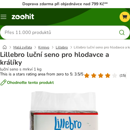
Doprava zdarma při objednávce nad 799 Kč**
Menu
Hledat
produkty
Malá zvířata
Krmivo
Lillebro
Lillebro luční seno pro hlodavce a k
Lillebro luční seno pro hlodavce a
králíky
luční seno s mrkví 1 kg
This is a stars rating area from zero to 5: 3.5/5
(
15
)
Ohodnoťte tento produkt