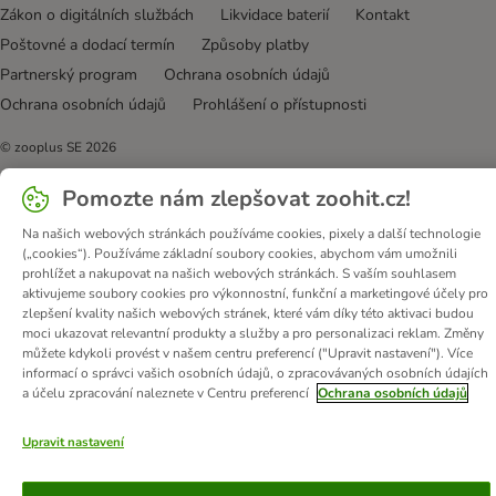
Zákon o digitálních službách
Likvidace baterií
Kontakt
Poštovné a dodací termín
Způsoby platby
Partnerský program
Ochrana osobních údajů
Ochrana osobních údajů
Prohlášení o přístupnosti
© zooplus SE
2026
Pomozte nám zlepšovat zoohit.cz!
Na našich webových stránkách používáme cookies, pixely a další technologie
(„cookies“). Používáme základní soubory cookies, abychom vám umožnili
prohlížet a nakupovat na našich webových stránkách. S vaším souhlasem
aktivujeme soubory cookies pro výkonnostní, funkční a marketingové účely pro
zlepšení kvality našich webových stránek, které vám díky této aktivaci budou
moci ukazovat relevantní produkty a služby a pro personalizaci reklam. Změny
můžete kdykoli provést v našem centru preferencí ("Upravit nastavení"). Více
informací o správci vašich osobních údajů, o zpracovávaných osobních údajích
a účelu zpracování naleznete v Centru preferencí
Ochrana osobních údajů
Upravit nastavení