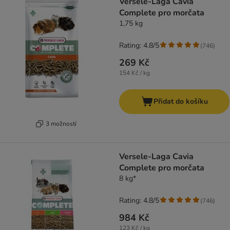
Versele-Laga Cavia
Complete pro morčata
1,75 kg
Rating: 4.8/5
(
746
)
269 Kč
154 Kč / kg
Přidat do košíku
3 možností
Versele-Laga Cavia
Complete pro morčata
8 kg*
Rating: 4.8/5
(
746
)
984 Kč
123 Kč / kg