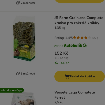
2 možností
JR Farm Grainless Complete
krmivo pro zakrslé králíky
1,35 kg
Rating: 4.4/5
(
658
)
152 Kč
113 Kč / kg
144 Kč
3 možností
Přidat do košíku
oohit doporučuje
Versele Laga Complete
Ferret
2,5 kg