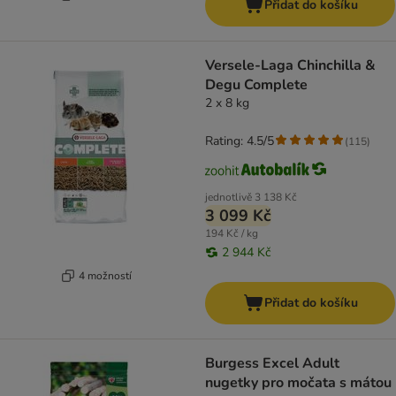
Přidat do košíku
Versele-Laga Chinchilla &
Degu Complete
2 x 8 kg
Rating: 4.5/5
(
115
)
jednotlivě
3 138 Kč
3 099 Kč
194 Kč / kg
2 944 Kč
4 možností
Přidat do košíku
Burgess Excel Adult
nugetky pro močata s mátou