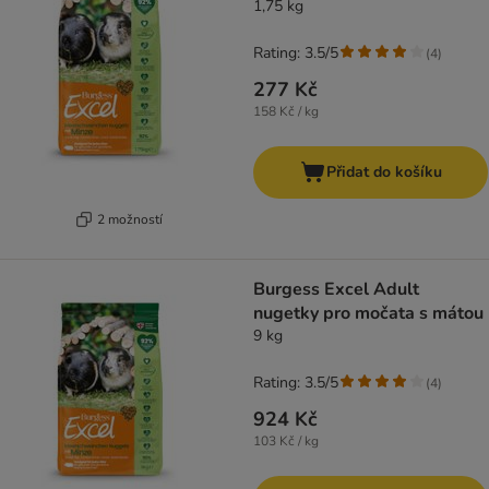
1,75 kg
Rating: 3.5/5
(
4
)
277 Kč
158 Kč / kg
Přidat do košíku
2 možností
Burgess Excel Adult
nugetky pro močata s mátou
9 kg
Rating: 3.5/5
(
4
)
924 Kč
103 Kč / kg