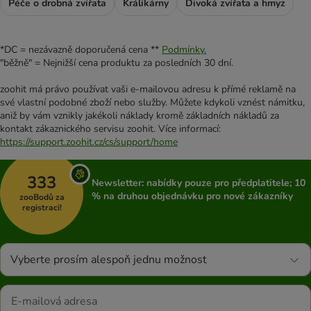
Péče o drobná zvířata
Králíkárny
Divoká zvířata a hmyz
*DC = nezávazně doporučená cena **
Podmínky.
"běžně" = Nejnižší cena produktu za posledních 30 dní.
zoohit má právo používat vaši e-mailovou adresu k přímé reklamě na
své vlastní podobné zboží nebo služby. Můžete kdykoli vznést námitku,
aniž by vám vznikly jakékoli náklady kromě základních nákladů za
kontakt zákaznického servisu zoohit. Více informací:
https://support.zoohit.cz/cs/support/home
333
Newsletter: nabídky pouze pro předplatitele; 10
% na druhou objednávku pro nové zákazníky
zooBodů za
registraci!
Vyberte prosím alespoň jednu možnost