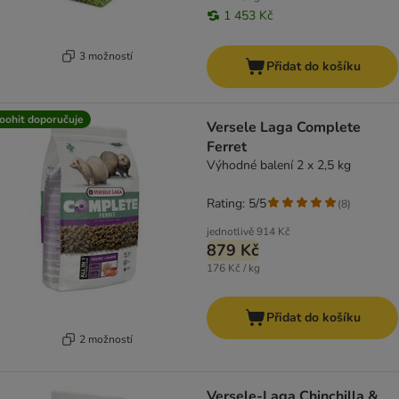
1 453 Kč
3 možností
Přidat do košíku
oohit doporučuje
Versele Laga Complete
Ferret
Výhodné balení 2 x 2,5 kg
Rating: 5/5
(
8
)
jednotlivě
914 Kč
879 Kč
176 Kč / kg
Přidat do košíku
2 možností
Versele-Laga Chinchilla &