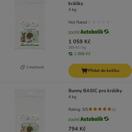
králíky
4 kg
Not Rated
1 059 Kč
265 Kč / kg
1 006 Kč
2 možností
Přidat do košíku
Bunny BASIC pro králíky
4 kg
Rating: 5/5
(
1
)
794 Kč