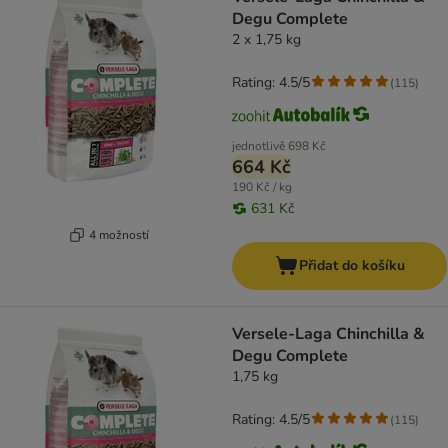
Degu Complete
2 x 1,75 kg
Rating: 4.5/5
(
115
)
jednotlivě
698 Kč
664 Kč
190 Kč / kg
631 Kč
4 možností
Přidat do košíku
Versele-Laga Chinchilla &
Degu Complete
1,75 kg
Rating: 4.5/5
(
115
)