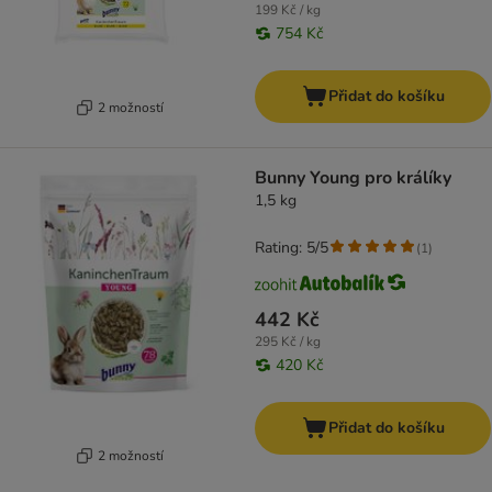
199 Kč / kg
754 Kč
Přidat do košíku
2 možností
Bunny Young pro králíky
1,5 kg
Rating: 5/5
(
1
)
442 Kč
295 Kč / kg
420 Kč
Přidat do košíku
2 možností