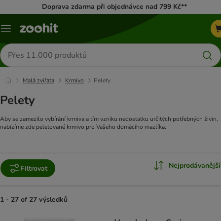
Doprava zdarma při objednávce nad 799 Kč**
Menu
Hledat
produkty
Malá zvířata
Krmivo
Pelety
Pelety
Aby se zamezilo vybírání krmiva a tím vzniku nedostatku určitých potřebných živin,
nabízíme zde peletované krmivo pro Vašeho domácího mazlíka.
Nejprodávanější
Filtrovat
1 - 27 of 27 výsledků
product items have been changed