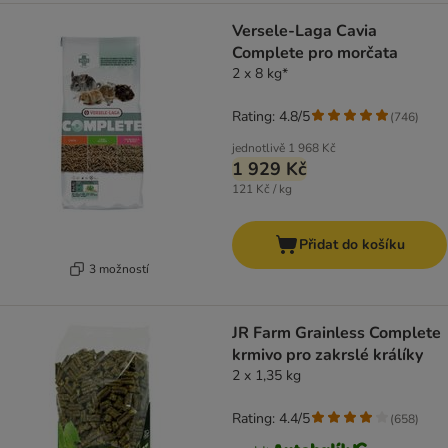
Versele-Laga Cavia
Complete pro morčata
2 x 8 kg*
Rating: 4.8/5
(
746
)
jednotlivě
1 968 Kč
1 929 Kč
121 Kč / kg
Přidat do košíku
3 možností
JR Farm Grainless Complete
krmivo pro zakrslé králíky
2 x 1,35 kg
Rating: 4.4/5
(
658
)