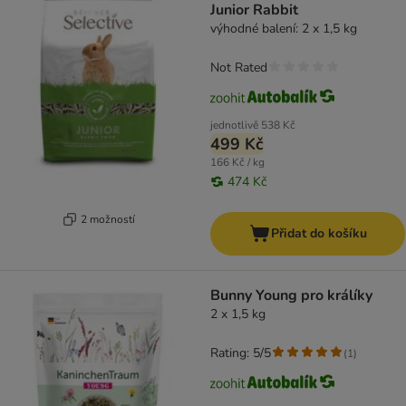
Junior Rabbit
výhodné balení: 2 x 1,5 kg
Not Rated
jednotlivě
538 Kč
499 Kč
166 Kč / kg
474 Kč
2 možností
Přidat do košíku
Bunny Young pro králíky
2 x 1,5 kg
Rating: 5/5
(
1
)