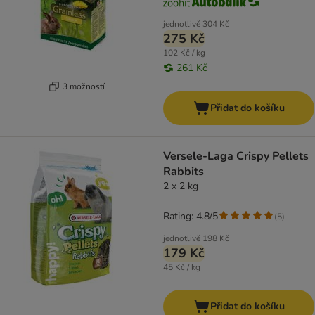
jednotlivě
304 Kč
275 Kč
102 Kč / kg
261 Kč
3 možností
Přidat do košíku
Versele-Laga Crispy Pellets
Rabbits
2 x 2 kg
Rating: 4.8/5
(
5
)
jednotlivě
198 Kč
179 Kč
45 Kč / kg
Přidat do košíku