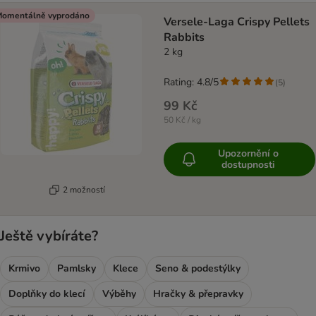
omentálně vyprodáno
Versele-Laga Crispy Pellets
Rabbits
2 kg
Rating: 4.8/5
(
5
)
99 Kč
50 Kč / kg
Upozornění o
dostupnosti
2 možností
Ještě vybíráte?
Krmivo
Pamlsky
Klece
Seno & podestýlky
Doplňky do klecí
Výběhy
Hračky & přepravky