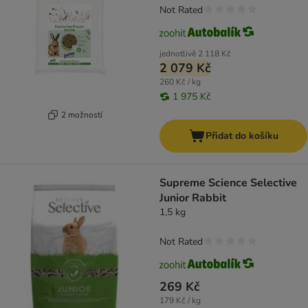
Not Rated
jednotlivě
2 118 Kč
2 079 Kč
260 Kč / kg
1 975 Kč
2 možností
Přidat do košíku
Supreme Science Selective
Junior Rabbit
1,5 kg
Not Rated
269 Kč
179 Kč / kg