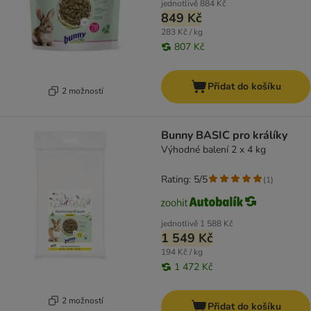
jednotlivě
884 Kč
849 Kč
283 Kč / kg
807 Kč
Přidat do košíku
2 možností
Bunny BASIC pro králíky
Výhodné balení 2 x 4 kg
Rating: 5/5
(
1
)
jednotlivě
1 588 Kč
1 549 Kč
194 Kč / kg
1 472 Kč
2 možností
Přidat do košíku