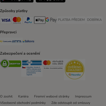
Způsoby platby
PLATBA PŘEDEM
DOBÍRKA
PLATBA PŘEDEM Payment Met
DOBÍRKA Pa
Visa Payment Method
Mastercard Payment Method
PayPal Payment Method
Apple pay Payment Method
GooglePay Payment Method
Přepravci
Česká pošta Shipping Method
PPL Shipping Method
Balíkovna Shipping Method
Zabezpečení a ocenění
Security
Security
Security
Security
O zoohit
Kariéra
Firemní webové stránky
Impressum
Všeobecné obchodní podmínky
Zde odstoupit od smlouvy