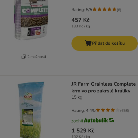
Rating: 5/5
(
8
)
457 Kč
183 Kč / kg
Přidat do košíku
2 možností
JR Farm Grainless Complete
krmivo pro zakrslé králíky
15 kg
Rating: 4.4/5
(
658
)
1 529 Kč
102 Kč / kg