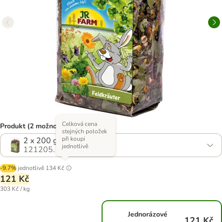
Celková cena
Produkt (2 možností)
stejných položek
při koupi
2 x 200 g
jednotlivě
121205.1
-9.7%
jednotlivě
134 Kč
121 Kč
303 Kč / kg
Jednorázové
121 Kč