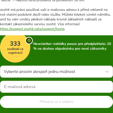
"běžně" = Nejnižší cena produktu za posledních 30 dní.
zoohit má právo používat vaši e-mailovou adresu k přímé reklamě na
své vlastní podobné zboží nebo služby. Můžete kdykoli vznést námitku,
aniž by vám vznikly jakékoli náklady kromě základních nákladů za
kontakt zákaznického servisu zoohit. Více informací:
https://support.zoohit.cz/cs/support/home
333
Newsletter: nabídky pouze pro předplatitele; 10
% na druhou objednávku pro nové zákazníky
zooBodů za
registraci!
Vyberte prosím alespoň jednu možnost
Přihlásit se k odběru