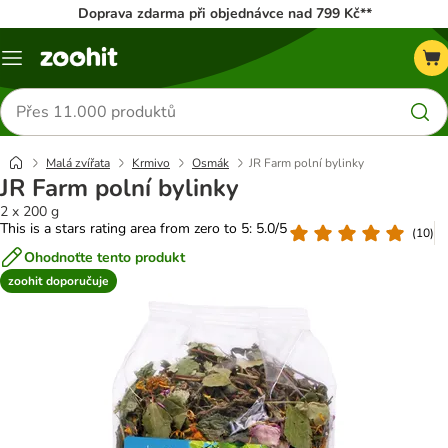
Doprava zdarma při objednávce nad 799 Kč**
Menu
Hledat
produkty
Malá zvířata
Krmivo
Osmák
JR Farm polní bylinky
JR Farm polní bylinky
2 x 200 g
This is a stars rating area from zero to 5: 5.0/5
(
10
)
Ohodnoťte tento produkt
zoohit doporučuje