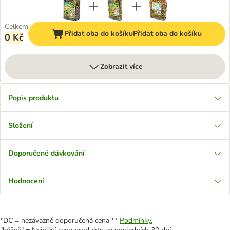
Celkem
Přidat oba do košíku
Přidat oba do košíku
0 Kč
Zobrazit více
Popis produktu
Složení
Doporučené dávkování
Hodnocení
*DC = nezávazně doporučená cena **
Podmínky.