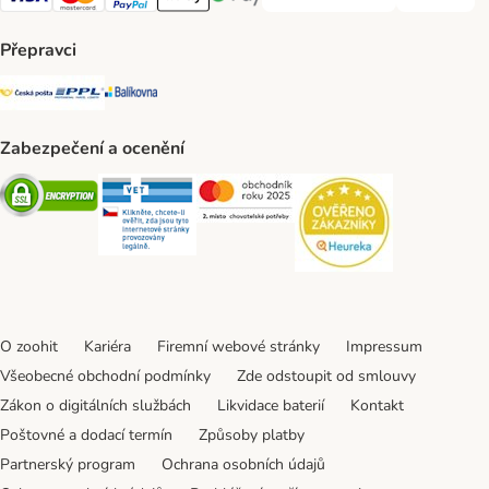
PLATBA PŘEDEM Payment Met
DOBÍRKA Pa
Visa Payment Method
Mastercard Payment Method
PayPal Payment Method
Apple pay Payment Method
GooglePay Payment Method
Přepravci
Česká pošta Shipping Method
PPL Shipping Method
Balíkovna Shipping Method
Zabezpečení a ocenění
Security
Security
Security
Security
O zoohit
Kariéra
Firemní webové stránky
Impressum
Všeobecné obchodní podmínky
Zde odstoupit od smlouvy
Zákon o digitálních službách
Likvidace baterií
Kontakt
Poštovné a dodací termín
Způsoby platby
Partnerský program
Ochrana osobních údajů