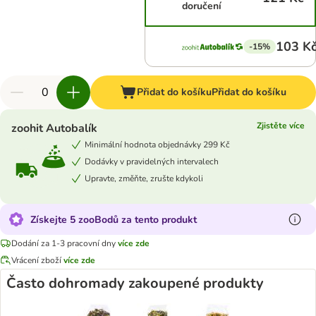
doručení
103 K
-15%
Přidat do košíku
Přidat do košíku
Zjistěte více
zoohit Autobalík
Minimální hodnota objednávky 299 Kč
Dodávky v pravidelných intervalech
Upravte, změňte, zrušte kdykoli
Získejte 5 zooBodů za tento produkt
Dodání za 1-3 pracovní dny
více zde
Vrácení zboží
více zde
Často dohromady zakoupené produkty