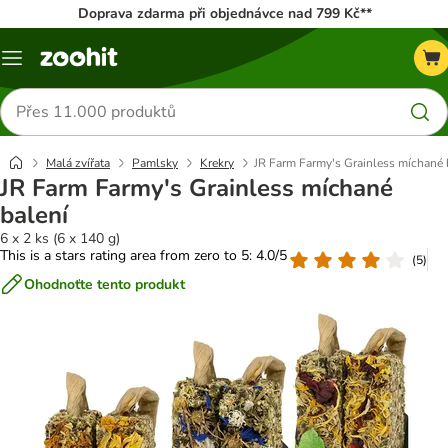
Doprava zdarma při objednávce nad 799 Kč**
Menu
Hledat
produkty
Malá zvířata
Pamlsky
Krekry
JR Farm Farmy's Grainless míchané 
JR Farm Farmy's Grainless míchané
balení
6 x 2 ks (6 x 140 g)
This is a stars rating area from zero to 5: 4.0/5
(
5
)
Ohodnoťte tento produkt