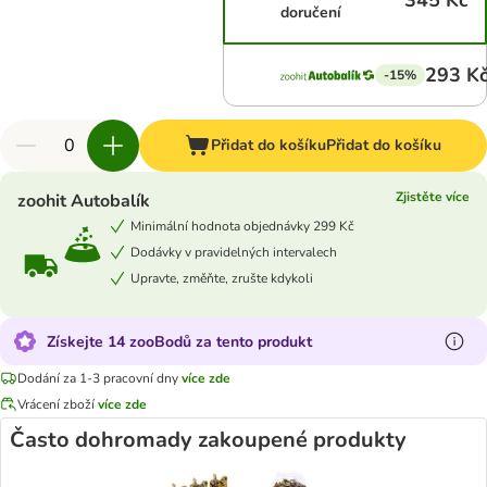
345 Kč
doručení
293 K
-15%
Přidat do košíku
Přidat do košíku
Zjistěte více
zoohit Autobalík
Minimální hodnota objednávky 299 Kč
Dodávky v pravidelných intervalech
Upravte, změňte, zrušte kdykoli
Získejte 14 zooBodů za tento produkt
Dodání za 1-3 pracovní dny
více zde
Vrácení zboží
více zde
Často dohromady zakoupené produkty