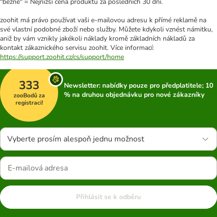
"běžně" = Nejnižší cena produktu za posledních 30 dní.
zoohit má právo používat vaši e-mailovou adresu k přímé reklamě na
své vlastní podobné zboží nebo služby. Můžete kdykoli vznést námitku,
aniž by vám vznikly jakékoli náklady kromě základních nákladů za
kontakt zákaznického servisu zoohit. Více informací:
https://support.zoohit.cz/cs/support/home
333
Newsletter: nabídky pouze pro předplatitele; 10
% na druhou objednávku pro nové zákazníky
zooBodů za
registraci!
Vyberte prosím alespoň jednu možnost
Přihlásit se k odběru