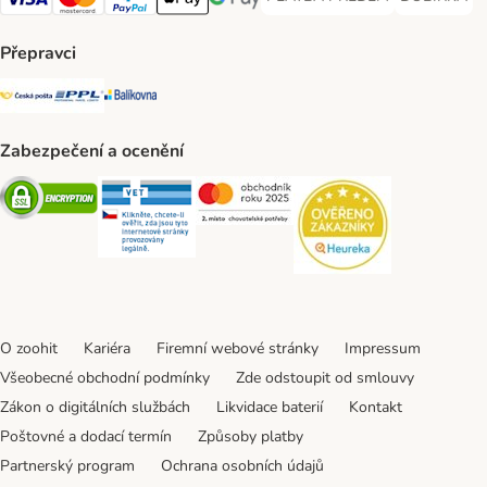
PLATBA PŘEDEM Payment Met
DOBÍRKA Pa
Visa Payment Method
Mastercard Payment Method
PayPal Payment Method
Apple pay Payment Method
GooglePay Payment Method
Přepravci
Česká pošta Shipping Method
PPL Shipping Method
Balíkovna Shipping Method
Zabezpečení a ocenění
Security
Security
Security
Security
O zoohit
Kariéra
Firemní webové stránky
Impressum
Všeobecné obchodní podmínky
Zde odstoupit od smlouvy
Zákon o digitálních službách
Likvidace baterií
Kontakt
Poštovné a dodací termín
Způsoby platby
Partnerský program
Ochrana osobních údajů