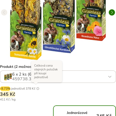
Celková cena
Produkt (2 možností)
stejných položek
při koupi
6 x 2 ks (6 x 140 g)
jednotlivě
459738.3
-8.73%
jednotlivě
378 Kč
345 Kč
411 Kč / kg
Jednorázové