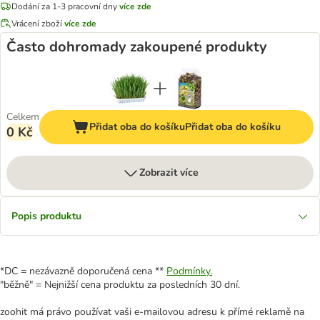
Dodání za 1-3 pracovní dny
více zde
Vrácení zboží
více zde
Často dohromady zakoupené produkty
Celkem
Přidat oba do košíku
Přidat oba do košíku
0 Kč
Zobrazit více
Popis produktu
*DC = nezávazně doporučená cena **
Podmínky.
"běžně" = Nejnižší cena produktu za posledních 30 dní.
zoohit má právo používat vaši e-mailovou adresu k přímé reklamě na