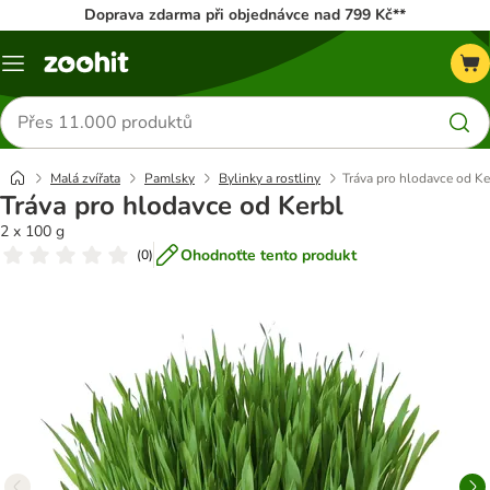
Doprava zdarma při objednávce nad 799 Kč**
Menu
Hledat
produkty
Malá zvířata
Pamlsky
Bylinky a rostliny
Tráva pro hlodavce od Ke
Tráva pro hlodavce od Kerbl
2 x 100 g
Ohodnoťte tento produkt
(
0
)