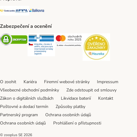
Česká pošta Shipping Method
PPL Shipping Method
Balíkovna Shipping Method
Zabezpečení a ocenění
Security
Security
Security
Security
O zoohit
Kariéra
Firemní webové stránky
Impressum
Všeobecné obchodní podmínky
Zde odstoupit od smlouvy
Zákon o digitálních službách
Likvidace baterií
Kontakt
Poštovné a dodací termín
Způsoby platby
Partnerský program
Ochrana osobních údajů
Ochrana osobních údajů
Prohlášení o přístupnosti
© zooplus SE
2026