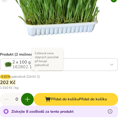
Celková cena
Produkt (2 možností)
stejných položek
při koupi
2 x 100 g
jednotlivě
162802.1
-9.82%
jednotlivě
224 Kč
202 Kč
1 010 Kč / kg
Přidat do košíku
Přidat do košíku
Získejte 8 zooBodů za tento produkt