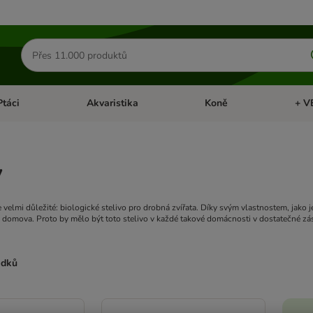
Hledat
produkty
Ptáci
Akvaristika
Koně
+ V
vřít menu: Malá zvířata
Otevřít menu: Ptáci
Otevřít menu: Akvaristika
Otevří
y
e velmi důležité: biologické stelivo pro drobná zvířata. Díky svým vlastnostem, jako 
domova. Proto by mělo být toto stelivo v každé takové domácnosti v dostatečné zá
edků
ve been changed