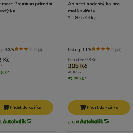
lamore Premium přírodní
Anibest podestýlka pro
estýlka
malá zvířata
2 x 60 l (6,4 kg)
g: 3.3/5
Rating: 4.1/5
(
4
)
(
44
)
2 Kč
jednotlivě
338 Kč
305 Kč
/ l
58 Kč
48 Kč / kg
290 Kč
Přidat do košíku
Přidat do košíku