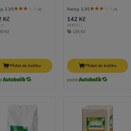
g: 3.3/5
Rating: 3.3/5
(
4
)
(
4
)
2 Kč
142 Kč
/ l
14 Kč / l
20 Kč
135 Kč
Přidat do košíku
Přidat do košíku