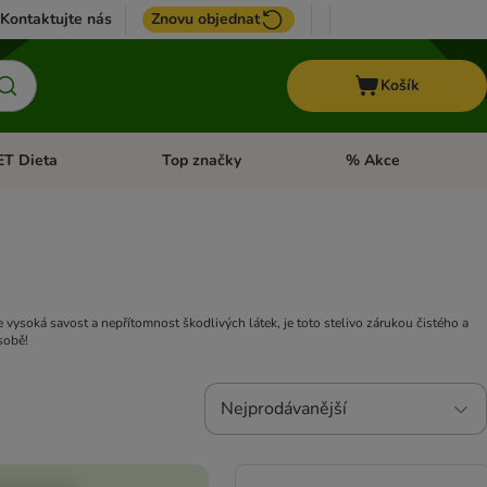
Kontaktujte nás
Znovu objednat
Košík
ET Dieta
Top značky
% Akce
t menu: Koně
Otevřít menu: + VET Dieta
Otevřít menu: Top znač
je vysoká savost a nepřítomnost škodlivých látek, je toto stelivo zárukou čistého a
sobě!
Nejprodávanější