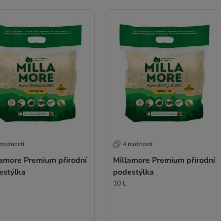
 možností
4 možností
lamore Premium přírodní
Millamore Premium přírodní
estýlka
podestýlka
10 L