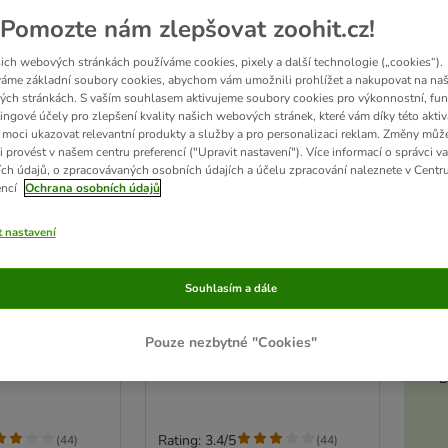
Pomozte nám zlepšovat zoohit.cz!
ich webových stránkách používáme cookies, pixely a další technologie („cookies“).
áme základní soubory cookies, abychom vám umožnili prohlížet a nakupovat na naš
ch stránkách. S vaším souhlasem aktivujeme soubory cookies pro výkonnostní, fun
ingové účely pro zlepšení kvality našich webových stránek, které vám díky této aktiv
moci ukazovat relevantní produkty a služby a pro personalizaci reklam. Změny můž
i provést v našem centru preferencí ("Upravit nastavení"). Více informací o správci v
ch údajů, o zpracovávaných osobních údajích a účelu zpracování naleznete v Centr
encí
Ochrana osobních údajů
t nastavení
2 možností
Akt
iversal
Cat's Best Universal
Souhlasím a dále
2 x 20 l
20 l (cca 11 kg)
Pouze nezbytné "Cookies"
D
Rating: 3.4/5
(
44
)
(
44
)