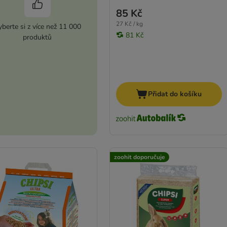
85 Kč
27 Kč / kg
berte si z více než 11 000
81 Kč
produktů
Přidat do košíku
zoohit doporučuje