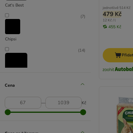
Cat's Best
jednotlivě
514 Kč
479 Kč
(
7
)
12 Kč / l
455 Kč
Chipsi
(
14
)
Přida
Millamore
Cena
―
Kč