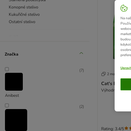
Konopné stelivo
Kukuřičné stelivo
Na naš
Ostatní stelivo
Použív
webový
market
Králík
budou 
Morče
kdykol
osobní
Potkan
Značka
prefer
Křeček
Myš
Upravi
(
7
)
Osmák degu
2 možností
Činčila
Cat's Best Un
Výhodné balení 
Anibest
(
2
)
Rating: 3.4/5