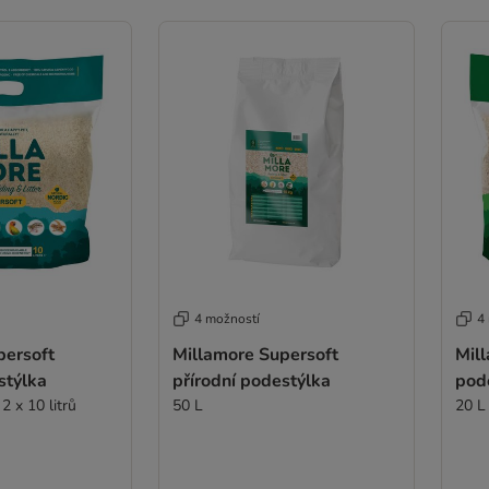
4 možností
4
persoft
Millamore Supersoft
Mil
stýlka
přírodní podestýlka
pod
2 x 10 litrů
50 L
20 L