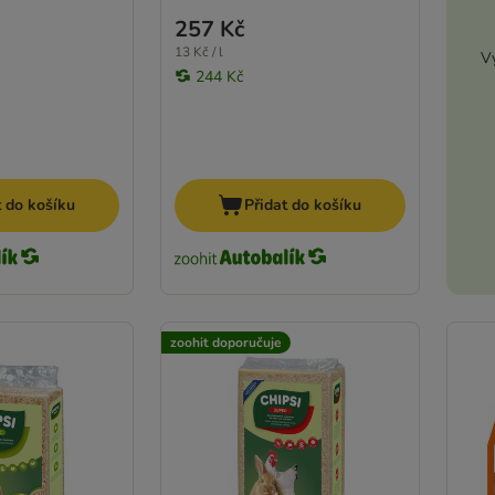
257 Kč
13 Kč / l
Vy
244 Kč
t do košíku
Přidat do košíku
zoohit doporučuje