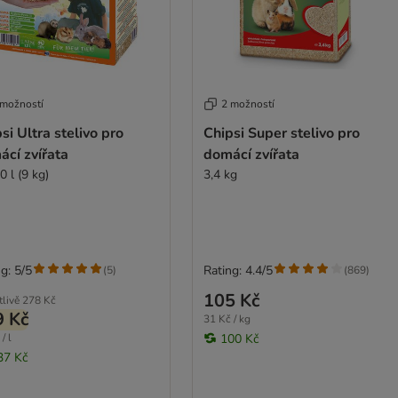
 možností
2 možností
si Ultra stelivo pro
Chipsi Super stelivo pro
cí zvířata
domácí zvířata
0 l (9 kg)
3,4 kg
g: 5/5
Rating: 4.4/5
(
5
)
(
869
)
105 Kč
tlivě
278 Kč
9 Kč
31 Kč / kg
/ l
100 Kč
37 Kč