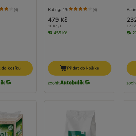
Rating: 4/5
Ratin
(
4
)
(
4
)
479 Kč
23
10 Kč / l
12 Kč 
455 Kč
2
t do košíku
Přidat do košíku