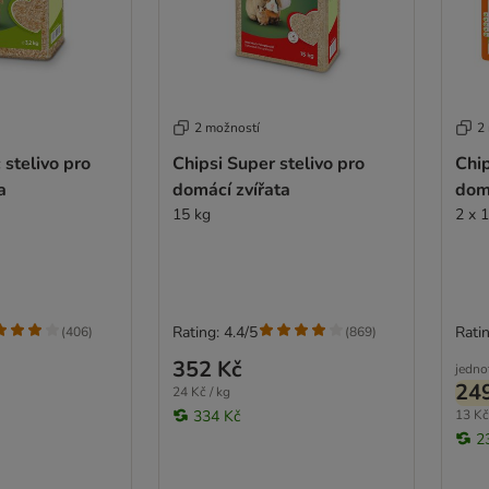
2 možností
2
 stelivo pro
Chipsi Super stelivo pro
Chip
a
domácí zvířata
domá
15 kg
2 x 1
Rating: 4.4/5
Ratin
(
406
)
(
869
)
352 Kč
jedno
24
24 Kč / kg
334 Kč
13 Kč 
2