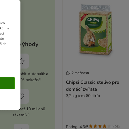
ich
kční a
aci
ete
Vaše výhody
ašich
u
2 možností
ivujte si zoohit Autobalík a
ušetřete 5 % pokaždé!
Chipsi Classic stelivo pro
domácí zvířata
3,2 kg (cca 60 litrů)
ůvěra více než 10 milionů
zákazníků
Rating: 4.3/5
(
406
)