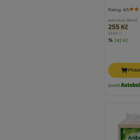
Rating: 4/5
jednotlivě
284 Kč
255 Kč
13 Kč / l
242 Kč
Přida