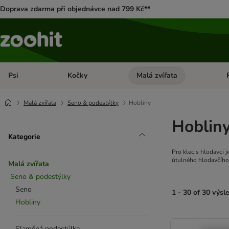
Doprava zdarma při objednávce nad 799 Kč**
Psi
Kočky
Malá zvířata
Otevřít menu: Psi
Otevřít menu: Kočky
Ote
Malá zvířata
Seno & podestýlky
Hobliny
Hoblin
Kategorie
Pro klec s hlodavci j
útulného hlodavčího 
Malá zvířata
Seno & podestýlky
Seno
1 - 30 of 30 výsl
Hobliny
product items ha
Slaměná podestýlka