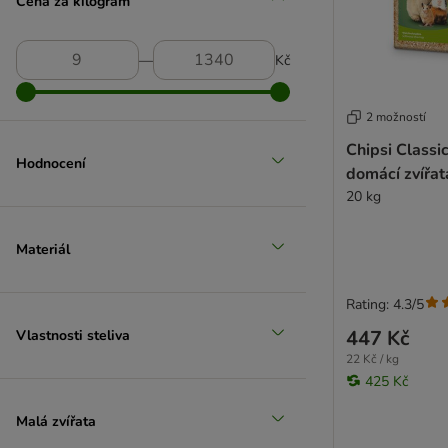
Cena za kilogram
―
Kč
2 možností
Chipsi Classic
Hodnocení
domácí zvířat
20 kg
Materiál
Rating: 4.3/5
447 Kč
Vlastnosti steliva
22 Kč / kg
425 Kč
Malá zvířata