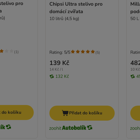
stelivo pro
Chipsi Ultra stelivo pro
Mil
a
domácí zvířata
pod
rů)
10 litrů (4,5 kg)
50 L
(
1
)
Rating: 5/5
Ratin
(
5
)
139 Kč
48
14 Kč / l
10 Kč 
132 Kč
4
t do košíku
Přidat do košíku