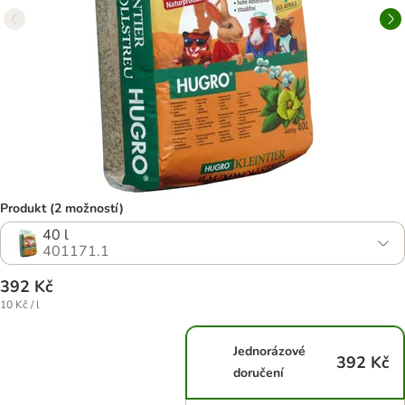
Produkt (2 možností)
40 l
401171.1
392 Kč
10 Kč / l
Jednorázové
392 Kč
doručení