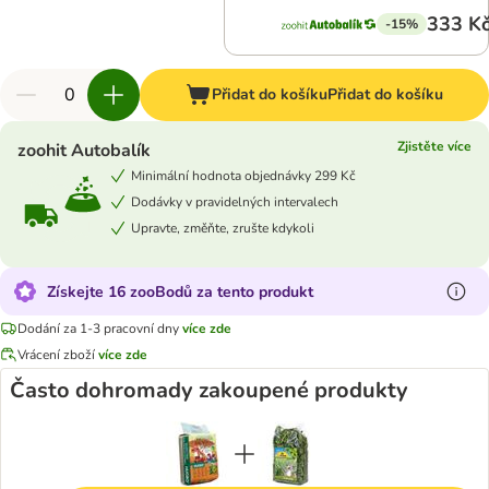
333 K
-15%
Přidat do košíku
Přidat do košíku
Zjistěte více
zoohit Autobalík
Minimální hodnota objednávky 299 Kč
Dodávky v pravidelných intervalech
Upravte, změňte, zrušte kdykoli
Získejte 16 zooBodů za tento produkt
Dodání za 1-3 pracovní dny
více zde
Vrácení zboží
více zde
Často dohromady zakoupené produkty