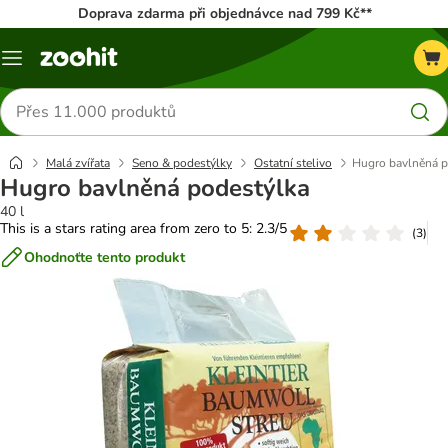
Doprava zdarma při objednávce nad 799 Kč**
Menu
Hledat
produkty
Malá zvířata
Seno & podestýlky
Ostatní stelivo
Hugro bavlněná p
Hugro bavlněná podestýlka
40 l
This is a stars rating area from zero to 5: 2.3/5
(
3
)
Ohodnoťte tento produkt