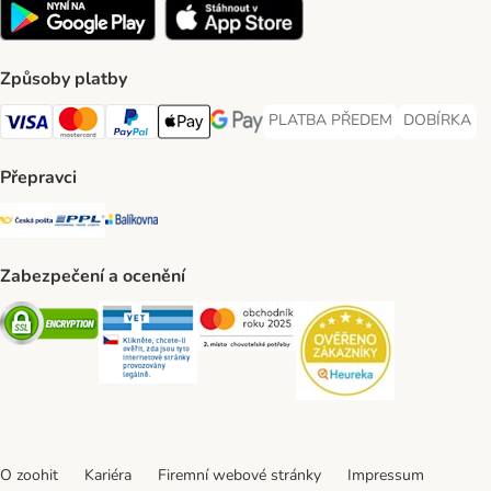
Způsoby platby
PLATBA PŘEDEM
DOBÍRKA
PLATBA PŘEDEM Payment Met
DOBÍRKA Pa
Visa Payment Method
Mastercard Payment Method
PayPal Payment Method
Apple pay Payment Method
GooglePay Payment Method
Přepravci
Česká pošta Shipping Method
PPL Shipping Method
Balíkovna Shipping Method
Zabezpečení a ocenění
Security
Security
Security
Security
O zoohit
Kariéra
Firemní webové stránky
Impressum