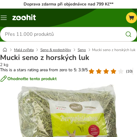
Doprava zdarma při objednávce nad 799 Kč**
Menu
Hledat
produkty
Malá zvířata
Seno & podestýlky
Seno
Mucki seno z horských luk
Mucki seno z horských luk
2 kg
This is a stars rating area from zero to 5: 3.9/5
(
10
)
Ohodnoťte tento produkt