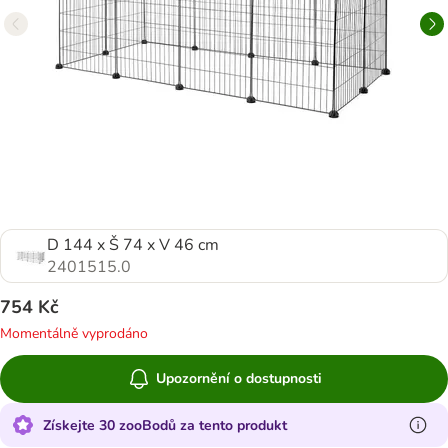
D 144 x Š 74 x V 46 cm
2401515.0
754 Kč
Momentálně vyprodáno
Upozornění o dostupnosti
Získejte 30 zooBodů za tento produkt