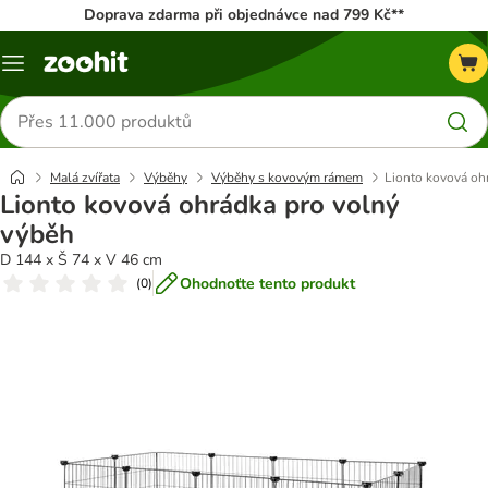
Doprava zdarma při objednávce nad 799 Kč**
Menu
Hledat
produkty
Malá zvířata
Výběhy
Výběhy s kovovým rámem
Lionto kovová oh
Lionto kovová ohrádka pro volný
výběh
D 144 x Š 74 x V 46 cm
Ohodnoťte tento produkt
(
0
)