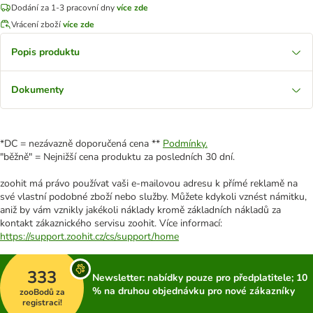
Dodání za 1-3 pracovní dny
více zde
Vrácení zboží
více zde
Popis produktu
Dokumenty
*DC = nezávazně doporučená cena **
Podmínky.
"běžně" = Nejnižší cena produktu za posledních 30 dní.
zoohit má právo používat vaši e-mailovou adresu k přímé reklamě na
své vlastní podobné zboží nebo služby. Můžete kdykoli vznést námitku,
aniž by vám vznikly jakékoli náklady kromě základních nákladů za
kontakt zákaznického servisu zoohit. Více informací:
https://support.zoohit.cz/cs/support/home
333
Newsletter: nabídky pouze pro předplatitele; 10
% na druhou objednávku pro nové zákazníky
zooBodů za
registraci!