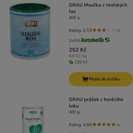
GRAU Moučka z mořských
řas
400 g
Rating: 2.7/5
(
3
)
252 Kč
630 Kč / kg
239 Kč
Přidat do košíku
GRAU prášek z hovězího
tuku
400 g
Rating: 4.8/5
(
4
)