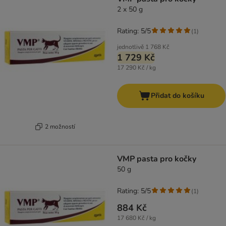
2 x 50 g
Rating: 5/5
(
1
)
jednotlivě
1 768 Kč
1 729 Kč
17 290 Kč / kg
Přidat do košíku
2 možností
VMP pasta pro kočky
50 g
Rating: 5/5
(
1
)
884 Kč
17 680 Kč / kg