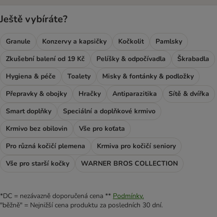
Ještě vybíráte?
Granule
Konzervy a kapsičky
Kočkolit
Pamlsky
Zkušební balení od 19 Kč
Pelíšky & odpočívadla
Škrabadla
Hygiena & péče
Toalety
Misky & fontánky & podložky
Přepravky & obojky
Hračky
Antiparazitika
Sítě & dvířka
Smart doplňky
Speciální a doplňkové krmivo
Krmivo bez obilovin
Vše pro koťata
Pro různá kočičí plemena
Krmiva pro kočičí seniory
Vše pro starší kočky
WARNER BROS COLLECTION
*DC = nezávazně doporučená cena **
Podmínky.
"běžně" = Nejnižší cena produktu za posledních 30 dní.