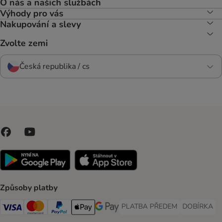
O nás a našich službách
Výhody pro vás
Nakupování a slevy
Zvolte zemi
Česká republika / cs
Způsoby platby
PLATBA PŘEDEM
DOBÍRKA
PLATBA PŘEDEM Payment Met
DOBÍRKA Pa
Visa Payment Method
Mastercard Payment Method
PayPal Payment Method
Apple pay Payment Method
GooglePay Payment Method