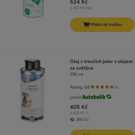
524 Kč
1 310 Kč / kg
Přidat do košíku
Olej z tresčích jater s olejem
ze světlice
250 ml
Rating: 5/5
(
5
)
405 Kč
1 620 Kč / l
385 Kč