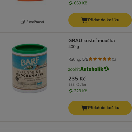
669 Kč
Přidat do košíku
2 možností
GRAU kostní moučka
400 g
Rating: 5/5
(
1
)
235 Kč
588 Kč / kg
223 Kč
Přidat do košíku