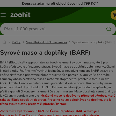
Doprava zdarma při objednávce nad 799 Kč**
Menu
Hledat
produkty
Kočky
Speciální a doplňkové krmivo
Syrové maso a doplňky (BARF)
Syrové maso a doplňky (BARF)
BARF (Biologically appropriate raw food) je krmení syrovým masem, které pro
kočky představuje přirozenou stravu. Syrové maso se doplňuje zeleninou, vločkami
či oleji a tuky. Felifine nyní vyvinul jedinečný a inovativní koncept BARF stravy pro
kočky: čisté maso připravené přímo v praktických porcích.
S krmivy Felfine máte
zaručený obsah čerstvého masa a máte tak stoprocentní přehled o tom, čím svou
kočku krmíte. Praktické balení zaručuje čerstvost každé porce. Různé druhy masa
jsou navíc vhodné pro každou kočku.
Felfine představují jednoduchý způsob, jak
přejít z granulí či konzerv na krmení čerstvým masem. Maso obsahuje cenné živiny a
je výživným zdrojem energie.
Mražené maso je dodáváno přímo od výrobce, který
také zajišťuje speciální dopravu. Proto ho nelze objednávat na dobírku, ale je
třeba zvolit platbu předem či platební kartou!
Zboží může být dodáno POUZE do České Republiky
BARF krmivo je z
technických důvodů celoročně expedováno pouze v pondělí a středu.