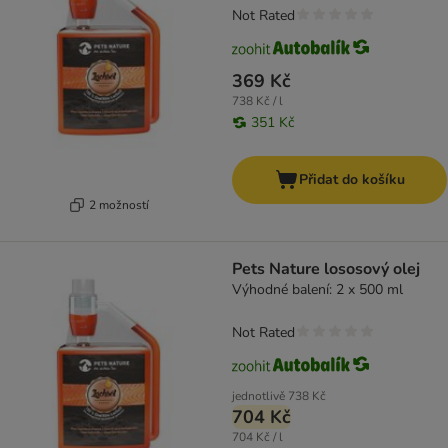
Not Rated
369 Kč
738 Kč / l
351 Kč
Přidat do košíku
2 možností
Pets Nature lososový olej
Výhodné balení: 2 x 500 ml
Not Rated
jednotlivě
738 Kč
704 Kč
704 Kč / l