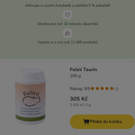
Aktivujte si zoohit Autobalík a ušetřete 5 % pokaždé!
Důvěra více než 10 milionů zákazníků
Vyberte si z více než 11 000 produktů
Felini Taurin
100 g
Rating: 5/5
(
1
)
305 Kč
3 050 Kč / kg
Přidat do košíku