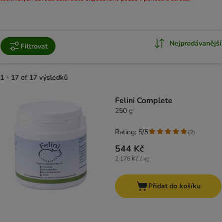
Nejprodávanější
Filtrovat
1 - 17 of 17 výsledků
product items have been changed
Felini Complete
250 g
Rating: 5/5
(
2
)
544 Kč
2 176 Kč / kg
Přidat do košíku