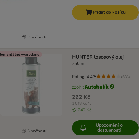
Přidat do košíku
2 možností
omentálně vyprodáno
HUNTER lososový olej
250 ml
Rating: 4.4/5
(
683
)
262 Kč
1 048 Kč / l
249 Kč
Upozornění o
dostupnosti
3 možností