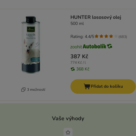
HUNTER lososový olej
500 ml
Rating: 4.4/5
(
683
)
387 Kč
774 Kč / l
368 Kč
Přidat do košíku
3 možností
Vaše výhody