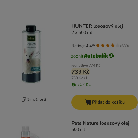
HUNTER lososový olej
2 x 500 ml
Rating: 4.4/5
(
683
)
jednotlivě
774 Kč
739 Kč
739 Kč / l
702 Kč
3 možností
Přidat do košíku
Pets Nature lososový olej
500 ml