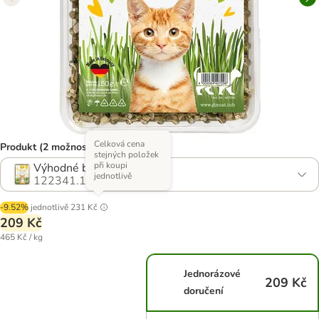
Celková cena
Produkt (2 možností)
stejných položek
při koupi
Výhodné balení 3 x 150 g
jednotlivě
122341.1
-9.52%
jednotlivě
231 Kč
209 Kč
465 Kč / kg
Jednorázové
209 Kč
doručení