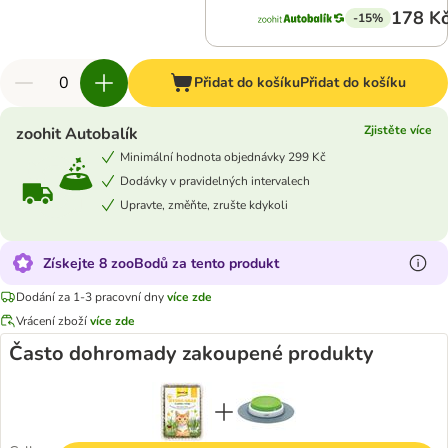
178 K
-15%
Přidat do košíku
Přidat do košíku
Zjistěte více
zoohit Autobalík
Minimální hodnota objednávky 299 Kč
Dodávky v pravidelných intervalech
Upravte, změňte, zrušte kdykoli
Získejte 8 zooBodů za tento produkt
Dodání za 1-3 pracovní dny
více zde
Vrácení zboží
více zde
Často dohromady zakoupené produkty