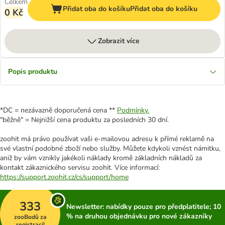
Celkem
Přidat oba do košíku
Přidat oba do košíku
0 Kč
Zobrazit více
Popis produktu
*DC = nezávazně doporučená cena **
Podmínky.
"běžně" = Nejnižší cena produktu za posledních 30 dní.
zoohit má právo používat vaši e-mailovou adresu k přímé reklamě na
své vlastní podobné zboží nebo služby. Můžete kdykoli vznést námitku,
aniž by vám vznikly jakékoli náklady kromě základních nákladů za
kontakt zákaznického servisu zoohit. Více informací:
https://support.zoohit.cz/cs/support/home
333
Newsletter: nabídky pouze pro předplatitele; 10
% na druhou objednávku pro nové zákazníky
zooBodů za
registraci!