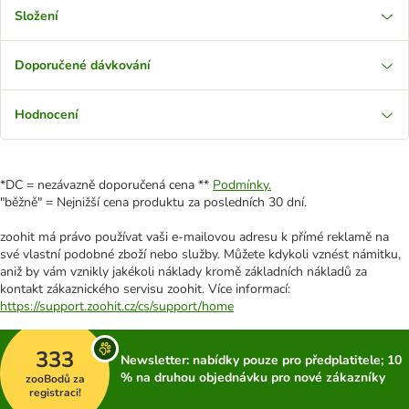
Složení
Doporučené dávkování
Hodnocení
*DC = nezávazně doporučená cena **
Podmínky.
"běžně" = Nejnižší cena produktu za posledních 30 dní.
zoohit má právo používat vaši e-mailovou adresu k přímé reklamě na
své vlastní podobné zboží nebo služby. Můžete kdykoli vznést námitku,
aniž by vám vznikly jakékoli náklady kromě základních nákladů za
kontakt zákaznického servisu zoohit. Více informací:
https://support.zoohit.cz/cs/support/home
333
Newsletter: nabídky pouze pro předplatitele; 10
% na druhou objednávku pro nové zákazníky
zooBodů za
registraci!