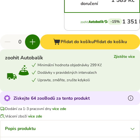
1 589 Kč
doručení
1 351 
-15%
Přidat do košíku
Přidat do košíku
Zjistěte více
zoohit Autobalík
Minimální hodnota objednávky 299 Kč
Dodávky v pravidelných intervalech
Upravte, změňte, zrušte kdykoli
Získejte 64 zooBodů za tento produkt
Dodání za 1-3 pracovní dny
více zde
Vrácení zboží
více zde
Popis produktu