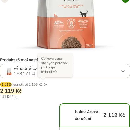
Celková cena
Produkt (6 možností)
stejných položek
při koupi
výhodné balení 2 x 7,5 kg
jednotlivě
158171.4
-1.81%
jednotlivě
2 158 Kč
2 119 Kč
141 Kč / kg
Jednorázové
2 119 Kč
doručení