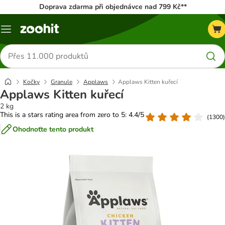
Doprava zdarma při objednávce nad 799 Kč**
Menu
Hledat
produkty
Kočky
Granule
Applaws
Applaws Kitten kuřecí
Applaws Kitten kuřecí
2 kg
This is a stars rating area from zero to 5: 4.4/5
(
1300
)
Ohodnoťte tento produkt