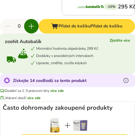
295 K
-15%
Přidat do košíku
Přidat do košíku
Zjistěte více
zoohit Autobalík
Minimální hodnota objednávky 299 Kč
Dodávky v pravidelných intervalech
Upravte, změňte, zrušte kdykoli
Získejte 14 zooBodů za tento produkt
Dodání za 1-3 pracovní dny
více zde
Vrácení zboží
více zde
Často dohromady zakoupené produkty