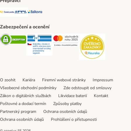
Přepravci
Česká pošta Shipping Method
PPL Shipping Method
Balíkovna Shipping Method
Zabezpečení a ocenění
Security
Security
Security
Security
O zoohit
Kariéra
Firemní webové stránky
Impressum
Všeobecné obchodní podmínky
Zde odstoupit od smlouvy
Zákon o digitálních službách
Likvidace baterií
Kontakt
Poštovné a dodací termín
Způsoby platby
Partnerský program
Ochrana osobních údajů
Ochrana osobních údajů
Prohlášení o přístupnosti
© zooplus SE
2026