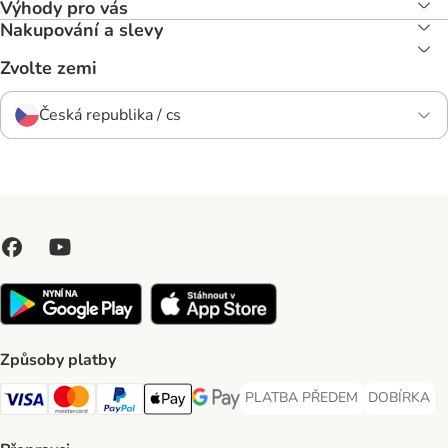
Výhody pro vás
Nakupování a slevy
Zvolte zemi
Česká republika / cs
Způsoby platby
PLATBA PŘEDEM
DOBÍRKA
PLATBA PŘEDEM Payment Met
DOBÍRKA Pa
Visa Payment Method
Mastercard Payment Method
PayPal Payment Method
Apple pay Payment Method
GooglePay Payment Method