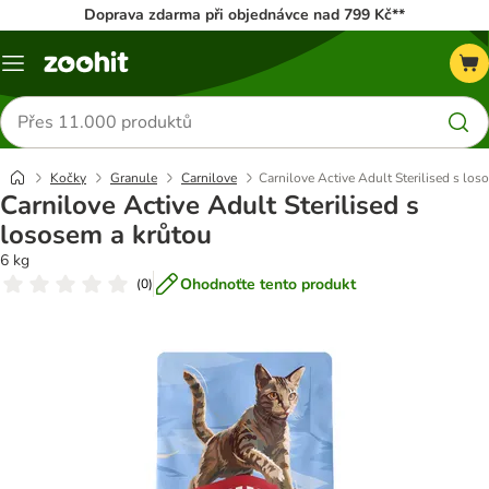
Doprava zdarma při objednávce nad 799 Kč**
Menu
Hledat
produkty
Kočky
Granule
Carnilove
Carnilove Active Adult Sterilised s los
Carnilove Active Adult Sterilised s
lososem a krůtou
6 kg
Ohodnoťte tento produkt
(
0
)