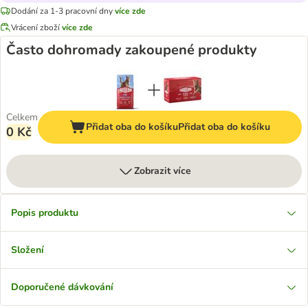
Dodání za 1-3 pracovní dny
více zde
Vrácení zboží
více zde
Často dohromady zakoupené produkty
Celkem
Přidat oba do košíku
Přidat oba do košíku
0 Kč
Zobrazit více
Popis produktu
Složení
Doporučené dávkování