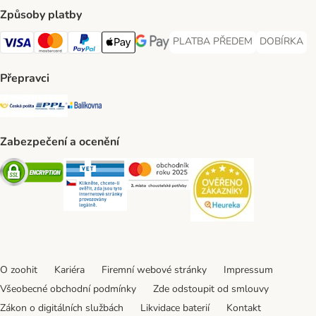
Způsoby platby
PLATBA PŘEDEM
DOBÍRKA
PLATBA PŘEDEM Payment Met
DOBÍRKA Pa
Visa Payment Method
Mastercard Payment Method
PayPal Payment Method
Apple pay Payment Method
GooglePay Payment Method
Přepravci
Česká pošta Shipping Method
PPL Shipping Method
Balíkovna Shipping Method
Zabezpečení a ocenění
Security
Security
Security
Security
O zoohit
Kariéra
Firemní webové stránky
Impressum
Všeobecné obchodní podmínky
Zde odstoupit od smlouvy
Zákon o digitálních službách
Likvidace baterií
Kontakt