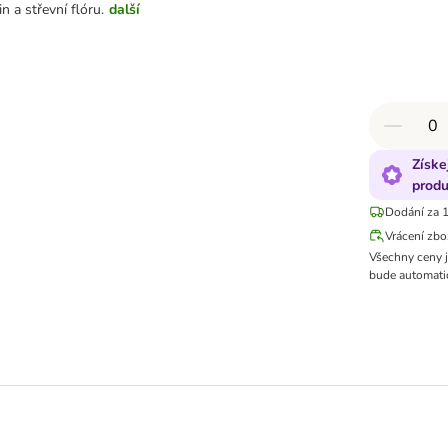
in a střevní flóru.
další
Získe
produ
Dodání za 1
Vrácení zbo
Všechny ceny 
bude automatic