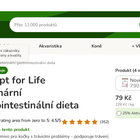
Hledat
produkty
Ptáci
Akvaristika
Koně
+ V
vřít menu: Malá zvířata
Otevřít menu: Ptáci
Otevřít menu: Akvaristika
Otevří
i zákazníky,
eny a kvality.
eterinární gastrointestinální dieta
Produkt (4 
uje
t for Life
Novi
790
nární
79 Kč
intestinální dieta
226 Kč / kg
-25% Aktiv
g
 rating area from zero to 5: 4.5/5
(
352
)
 tento produkt
rmivo pro kočky s trávicími problémy - podporuje trávení,