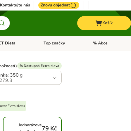
Kontaktujte nás
Znovu objednat
Košík
ET Dieta
Top značky
% Akce
t menu: Koně
Otevřít menu: + VET Dieta
Otevřít menu: Top znač
možností)
% Dostupná Extra sleva
nka: 350 g
279.8
ovat Extra slevu
Jednorázové
79 Kč