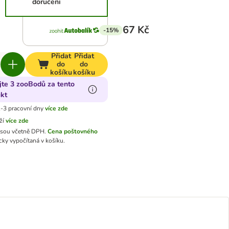
doručení
67 Kč
-15%
Přidat
Přidat
do
do
košíku
košíku
jte 3 zooBodů za tento
kt
-3 pracovní dny
více zde
ží
více zde
jsou včetně DPH.
Cena poštovného
ky vypočítaná v košíku.