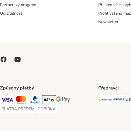
Partnerský program
Přehled všech vý
Udržitelnost
Profil vašeho maz
Newsletter
Způsoby platby
Přepravci
Česká poš
PP
Visa Payment Method
Mastercard Payment Method
PayPal Payment Method
Apple pay Payment Method
GooglePay Payment Method
PLATBA PŘEDEM
DOBÍRKA
PLATBA PŘEDEM Payment Method
DOBÍRKA Payment Method