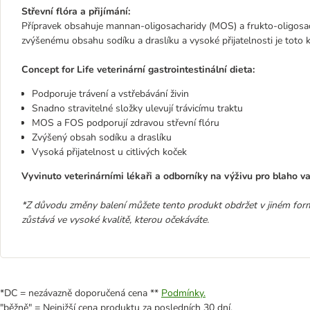
Střevní flóra a přijímání:
Přípravek obsahuje mannan-oligosacharidy (MOS) a frukto-oligosach
zvýšenému obsahu sodíku a draslíku a vysoké přijatelnosti je toto kr
Concept for Life veterinární gastrointestinální dieta:
Podporuje trávení a vstřebávání živin
Snadno stravitelné složky ulevují trávicímu traktu
MOS a FOS podporují zdravou střevní flóru
Zvýšený obsah sodíku a draslíku
Vysoká přijatelnost u citlivých koček
Vyvinuto veterinárními lékaři a odborníky na výživu pro blaho v
*Z důvodu změny balení můžete tento produkt obdržet v jiném formá
zůstává ve vysoké kvalitě, kterou očekáváte.
*DC = nezávazně doporučená cena **
Podmínky.
"běžně" = Nejnižší cena produktu za posledních 30 dní.