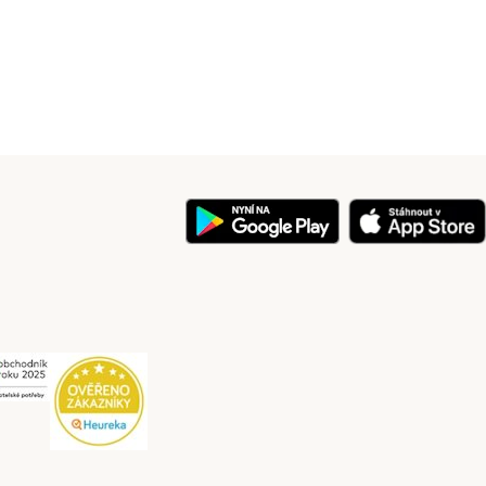
y
Security
Security