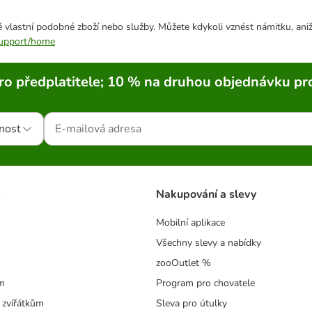
 vlastní podobné zboží nebo služby. Můžete kdykoli vznést námitku, aniž
/support/home
ro předplatitele; 10 % na druhou objednávku pr
nost
s
Nakupování a slevy
Mobilní aplikace
Všechny slevy a nabídky
zooOutlet %
m
Program pro chovatele
 zvířátkům
Sleva pro útulky