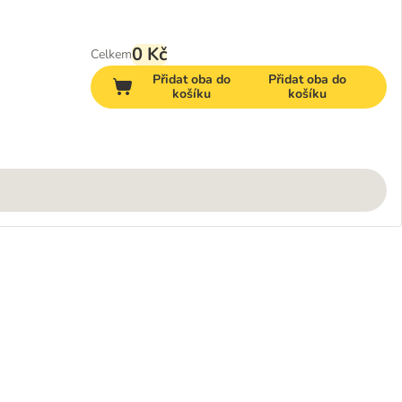
0 Kč
Celkem
Přidat oba do
Přidat oba do
košíku
košíku