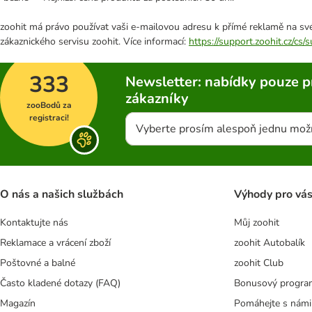
zoohit má právo používat vaši e-mailovou adresu k přímé reklamě na své
zákaznického servisu zoohit. Více informací:
https://support.zoohit.cz/cs
333
Newsletter: nabídky pouze p
zákazníky
zooBodů za
registraci!
Vyberte prosím alespoň jednu mož
O nás a našich službách
Výhody pro vá
Kontaktujte nás
Můj zoohit
Reklamace a vrácení zboží
zoohit Autobalík
Poštovné a balné
zoohit Club
Často kladené dotazy (FAQ)
Bonusový progra
Magazín
Pomáhejte s námi