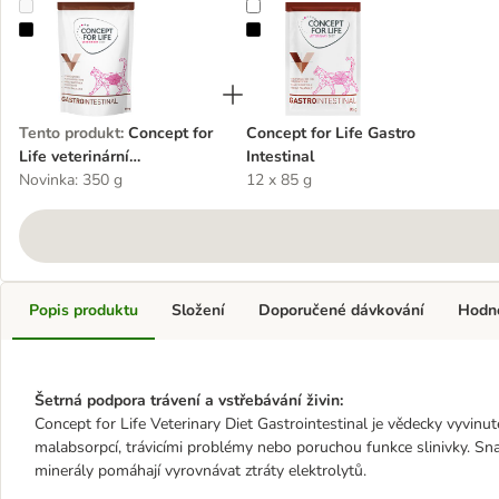
Concept for Life veterinární gastrointestinální dieta
Concept for Life Gastro Intestinal
Tento produkt
:
Concept for
Concept for Life Gastro
Life veterinární
Intestinal
gastrointestinální dieta
Novinka: 350 g
12 x 85 g
Popis produktu
Složení
Doporučené dávkování
Hodn
Šetrná podpora trávení a vstřebávání živin:
Concept for Life Veterinary Diet Gastrointestinal je vědecky vyvin
malabsorpcí, trávicími problémy nebo poruchou funkce slinivky. Snad
minerály pomáhají vyrovnávat ztráty elektrolytů.