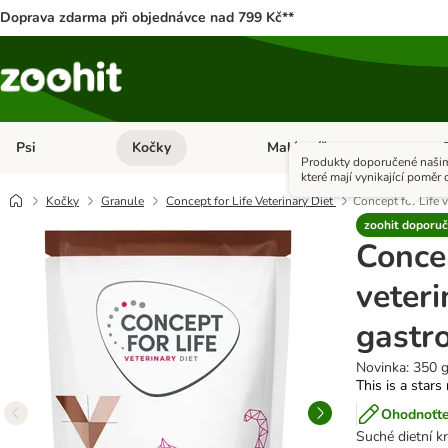
Doprava zdarma při objednávce nad 799 Kč**
Psi
Kočky
Malá zvířata
Otevřít menu: Psi
Otevřít menu: Kočky
Ote
Produkty doporučené našim
které mají vynikající poměr c
Kočky
Granule
Concept for Life Veterinary Diet
Concept for Life v
zoohit doporuč
Concep
veteri
gastro
Novinka: 350 
This is a stars
Ohodnoťte
Suché dietní k