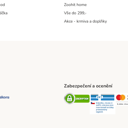
hod
Zoohit home
líčka
Vše do 299,-
Akce - krmiva a doplňky
Zabezpečení a ocenění
ta Shipping Method
L Shipping Method
Balíkovna Shipping Method
Security
Securit