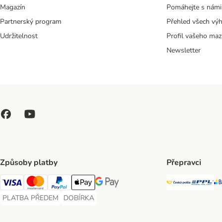
Magazín
Pomáhejte s námi
Partnerský program
Přehled všech vý
Udržitelnost
Profil vašeho maz
Newsletter
Způsoby platby
Přepravci
Česká poš
PP
Visa Payment Method
Mastercard Payment Method
PayPal Payment Method
Apple pay Payment Method
GooglePay Payment Method
PLATBA PŘEDEM
DOBÍRKA
PLATBA PŘEDEM Payment Method
DOBÍRKA Payment Method