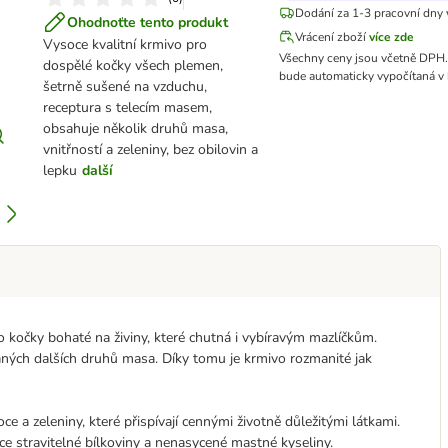
Dodání za 1-3 pracovní dny
Ohodnoťte tento produkt
Vrácení zboží
více zde
Vysoce kvalitní krmivo pro
Všechny ceny jsou včetně DPH.
dospělé kočky všech plemen,
bude automaticky vypočítaná v 
šetrně sušené na vzduchu,
receptura s telecím masem,
obsahuje několik druhů masa,
vnitřností a zeleniny, bez obilovin a
lepku
další
o kočky bohaté na živiny, které chutná i vybíravým mazlíčkům.
ných dalších druhů masa. Díky tomu je krmivo rozmanité jak
 a zeleniny, které přispívají cennými životně důležitými látkami.
travitelné bílkoviny a nenasycené mastné kyseliny.​​​​​​