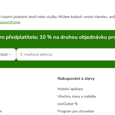
 vlastní podobné zboží nebo služby. Můžete kdykoli vznést námitku, aniž
/support/home
ro předplatitele; 10 % na druhou objednávku pr
nost
s
Nakupování a slevy
Mobilní aplikace
Všechny slevy a nabídky
zooOutlet %
m
Program pro chovatele