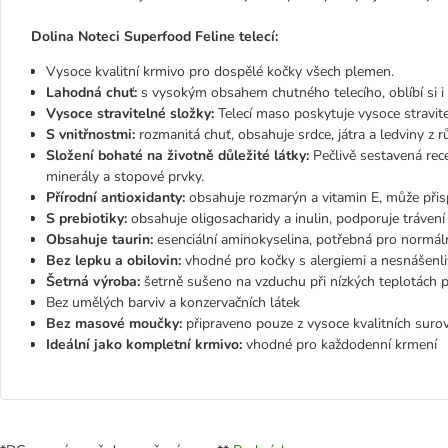
Dolina Noteci Superfood Feline telecí:
Vysoce kvalitní krmivo pro dospělé kočky všech plemen.
Lahodná chuť:
s vysokým obsahem chutného telecího, oblíbí si i
Vysoce stravitelné složky:
Telecí maso poskytuje vysoce stravite
S vnitřnostmi:
rozmanitá chuť, obsahuje srdce, játra a ledviny z 
Složení bohaté na životně důležité látky:
Pečlivě sestavená rec
minerály a stopové prvky.
Přírodní antioxidanty:
obsahuje rozmarýn a vitamin E, může při
S prebiotiky:
obsahuje oligosacharidy a inulin, podporuje trávení
Obsahuje taurin:
esenciální aminokyselina, potřebná pro normáln
Bez lepku a obilovin:
vhodné pro kočky s alergiemi a nesnášenli
Šetrná výroba:
šetrně sušeno na vzduchu při nízkých teplotách pr
Bez umělých barviv a konzervačních látek
Bez masové moučky:
připraveno pouze z vysoce kvalitních suro
Ideální jako kompletní krmivo:
vhodné pro každodenní krmení