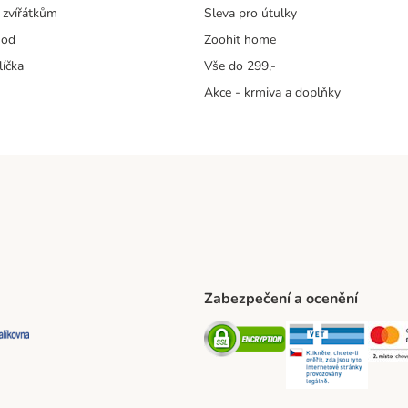
 zvířátkům
Sleva pro útulky
hod
Zoohit home
líčka
Vše do 299,-
Akce - krmiva a doplňky
Zabezpečení a ocenění
ta Shipping Method
L Shipping Method
Balíkovna Shipping Method
Security
Securit