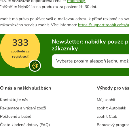
*DC = nezávazně doporučená cena **
Podmínky.
"běžně" = Nejnižší cena produktu za posledních 30 dní.
zoohit má právo používat vaši e-mailovou adresu k přímé reklamě na své
zákaznického servisu zoohit. Více informací:
https://support.zoohit.cz/cs
333
Newsletter: nabídky pouze p
zákazníky
zooBodů za
registraci!
Vyberte prosím alespoň jednu mož
O nás a našich službách
Výhody pro vá
Kontaktujte nás
Můj zoohit
Reklamace a vrácení zboží
zoohit Autobalík
Poštovné a balné
zoohit Club
Často kladené dotazy (FAQ)
Bonusový progra