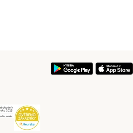
y
Security
Security