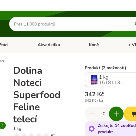
Hledat
produkty
Ptáci
Akvaristika
Koně
+ V
vřít menu: Malá zvířata
Otevřít menu: Ptáci
Otevřít menu: Akvaristika
Otevří
ecí
Dolina
Produkt (2 možností)
1 kg
Noteci
1618113.1
Superfood
342 Kč
342 Kč / kg
Feline
telecí
Získejte 14 zooBod
1 kg
produkt
(
0
)