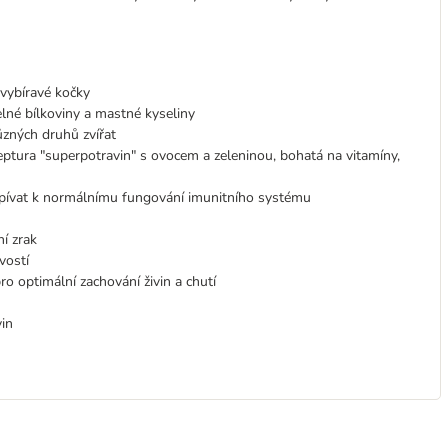
 vybíravé kočky
lné bílkoviny a mastné kyseliny
různých druhů zvířat
eptura "superpotravin" s ovocem a zeleninou, bohatá na vitamíny,
spívat k normálnímu fungování imunitního systému
í zrak
vostí
o optimální zachování živin a chutí
vin