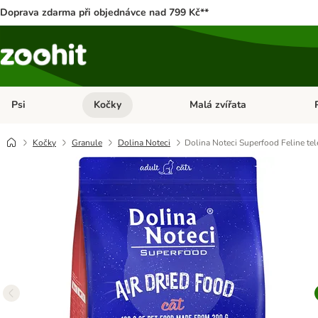
Doprava zdarma při objednávce nad 799 Kč**
Psi
Kočky
Malá zvířata
Otevřít menu: Psi
Otevřít menu: Kočky
Ote
Kočky
Granule
Dolina Noteci
Dolina Noteci Superfood Feline tel