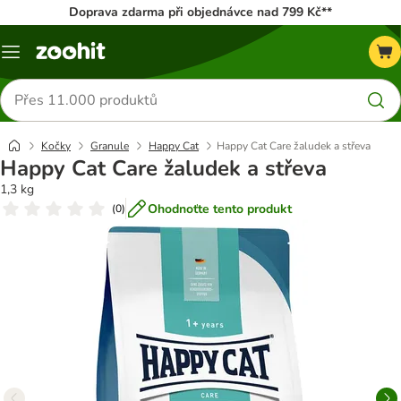
Doprava zdarma při objednávce nad 799 Kč**
Menu
Hledat
produkty
Kočky
Granule
Happy Cat
Happy Cat Care žaludek a střeva
Happy Cat Care žaludek a střeva
1,3 kg
Ohodnoťte tento produkt
(
0
)