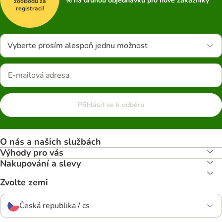
% na druhou objednávku pro nové zákazníky
zooBodů za
registraci!
Vyberte prosím alespoň jednu možnost
Přihlásit se k odběru
O nás a našich službách
Výhody pro vás
Nakupování a slevy
Zvolte zemi
Česká republika / cs